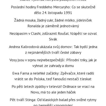
Poslední hodiny Freddieho Mercuryho: Co se skutečně
dělo 24. listopadu 1991
Žádná mouka, žádný cukr, žádné mléko, jídelníček
Ronalda je záměrně jednotvárný
Nezápasím v Clashi, zdůraznil Roušal. Vzápětí se ozval
Sivák
Andrea Kalivodová ukázala svůj domov: Tak bydlí jedna
z nejznámějších tváří české zábavy
Vosy jsou v srpnu nejnebezpečnější: Přírodní triky, jak je
vyhnat ze zahrady a domu
Ewa Farna a nelehké začátky: Zpěvačce, které radili
vrátit se do Polska, teď fanoušci nestačí tleskat
Po pěti letech zpátky v televizi! Ordinace se vrací na
Novu, má to ale jeden háček
Pět tváří Stinga: Od klasických balad přes svižné rytmy
po temnější vzpomínání