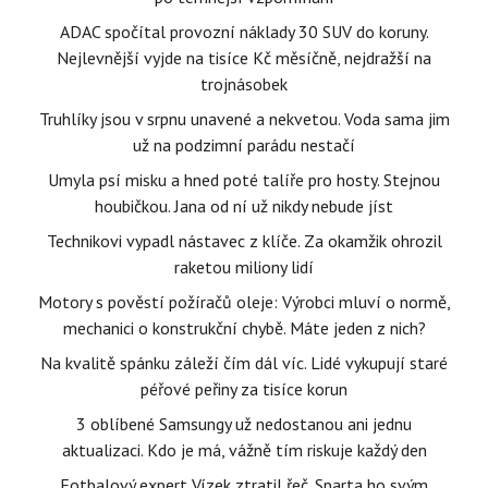
ADAC spočítal provozní náklady 30 SUV do koruny.
Nejlevnější vyjde na tisíce Kč měsíčně, nejdražší na
trojnásobek
Truhlíky jsou v srpnu unavené a nekvetou. Voda sama jim
už na podzimní parádu nestačí
Umyla psí misku a hned poté talíře pro hosty. Stejnou
houbičkou. Jana od ní už nikdy nebude jíst
Technikovi vypadl nástavec z klíče. Za okamžik ohrozil
raketou miliony lidí
Motory s pověstí požíračů oleje: Výrobci mluví o normě,
mechanici o konstrukční chybě. Máte jeden z nich?
Na kvalitě spánku záleží čím dál víc. Lidé vykupují staré
péřové peřiny za tisíce korun
3 oblíbené Samsungy už nedostanou ani jednu
aktualizaci. Kdo je má, vážně tím riskuje každý den
Fotbalový expert Vízek ztratil řeč. Sparta ho svým