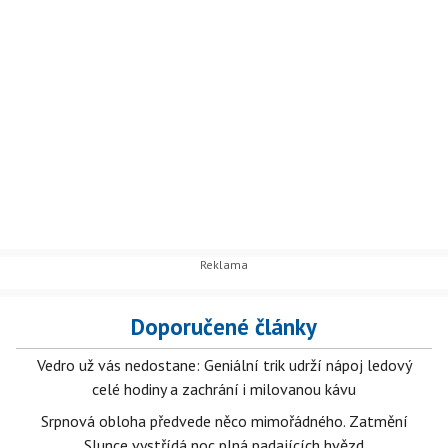
Doporučené články
Vedro už vás nedostane: Geniální trik udrží nápoj ledový
celé hodiny a zachrání i milovanou kávu
Srpnová obloha předvede něco mimořádného. Zatmění
Slunce vystřídá noc plná padajících hvězd