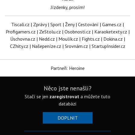
Jízdenky, prosím!
Tiscali.cz
|
Zprávy
|
Sport
|
Ženy
|
Cestování
|
Games.cz
|
Profigamers.cz
|
ZeStolu.cz
|
Osobnosti.cz
|
Karaoketexty.cz
|
Úschovna.cz
|
Nedd.cz
|
Moulík.cz
|
Fights.cz
|
Dokina.cz
|
CZhity.cz
|
Našepeníze.cz
|
Srovnám.cz
|
StartupInsider.cz
Partneři: Heroine
Něco jste nenašli?
Stačí se jen
zaregistrovat
a můžete tuto
databázi
DOPLNIT