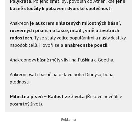
Polykrata
. Po jeho smrti byl povolán do Athén, kde
jeho
básně sloužily k pobavení dvorské společnosti
.
Anakreon
je autorem uhlazených milostných básní,
rozverných písních o lásce, mládí, víně a životních
radostech
. Ty se staly velice populárními a našly desítky
napodobitelů. Hovoří se
o anakreonské poezii
.
Anakreonovy básně měly vliv i na Puškina a Goetha.
Ankreon psal i básně na oslavu boha Dionýsa, boha
plodnosti.
Milostná píseň – Radost ze života
(Řekové nevěřili v
posmrtný život).