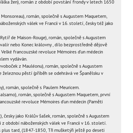
álka žen), román z období povstání frondy v letech 1650
z Monsoreau), román, společně s Augustem Maquetem,
áboženských válek ve Francii v 16. století, česky též jako
 Rytíř de Maison-Rouge), román, společně s Augustem
valír nebo Konec královny , dílo bezprostředně dějově
in Velké francouzské revoluce Mémoires d'un médecin
yklem vydáván.
evoboček z Mauléonu), román, společně s Augustem
 železnou pěstí (příběh se odehrává ve Španělsku v
ny), román, společně s Paulem Meuricem.
Balsamo), román, společně s Augustem Maquetem, první
francouzské revoluce Mémoires d'un médecin (Paměti
t), česky jako Králův šašek, román, společně s Augustem
 z období náboženských válek ve Francii v 16. století.
 plus tard, (1847-1850, Tři mušketýři ještě po deseti