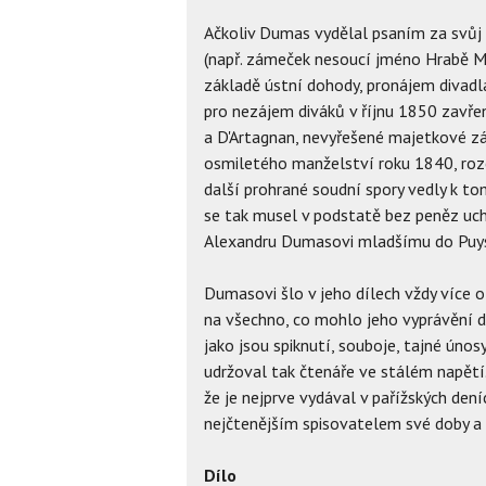
Ačkoliv Dumas vydělal psaním za svůj 
(např. zámeček nesoucí jméno Hrabě 
základě ústní dohody, pronájem divadl
pro nezájem diváků v říjnu 1850 zavře
a D'Artagnan, nevyřešené majetkové zál
osmiletého manželství roku 1840, ro
další prohrané soudní spory vedly k to
se tak musel v podstatě bez peněz uch
Alexandru Dumasovi mladšímu do Puys
Dumasovi šlo v jeho dílech vždy více o
na všechno, co mohlo jeho vyprávění d
jako jsou spiknutí, souboje, tajné únos
udržoval tak čtenáře ve stálém napětí
že je nejprve vydával v pařížských dení
nejčtenějším spisovatelem své doby a j
Dílo