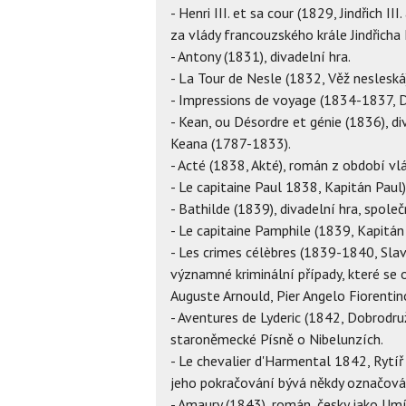
- Henri III. et sa cour (1829, Jindřich I
za vlády francouzského krále Jindřicha I
- Antony (1831), divadelní hra.
- La Tour de Nesle (1832, Věž nesleská
- Impressions de voyage (1834-1837, Do
- Kean, ou Désordre et génie (1836), d
Keana (1787-1833).
- Acté (1838, Akté), román z období vl
- Le capitaine Paul 1838, Kapitán Paul)
- Bathilde (1839), divadelní hra, spo
- Le capitaine Pamphile (1839, Kapitán
- Les crimes célèbres (1839-1840, Slavn
významné kriminální případy, které se 
Auguste Arnould, Pier Angelo Fiorentino
- Aventures de Lyderic (1842, Dobrodru
staroněmecké Písně o Nibelunzích.
- Le chevalier d'Harmental 1842, Ryt
jeho pokračování bývá někdy označován
- Amaury (1843), román, česky jako Umí