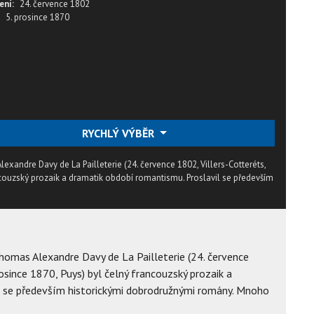
ení:
24. července 1802
5. prosince 1870
RYCHLÝ VÝBĚR
ndre Davy de La Pailleterie (24. července 1802, Villers-Cotteréts,
ancouzský prozaik a dramatik období romantismu. Proslavil se především
mas Alexandre Davy de La Pailleterie (24. července
rosince 1870, Puys) byl čelný francouzský prozaik a
l se především historickými dobrodružnými romány. Mnoho