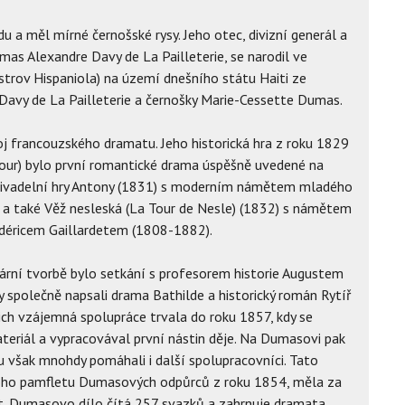
 a měl mírné černošské rysy. Jeho otec, divizní generál a
as Alexandre Davy de La Pailleterie, se narodil ve
strov Hispaniola) na území dnešního státu Haiti ze
avy de La Pailleterie a černošky Marie-Cessette Dumas.
 francouzského dramatu. Jeho historická hra z roku 1829
 sa cour) bylo první romantické drama úspěšně uvedené na
ší divadelní hry Antony (1831) s moderním námětem mladého
 a také Věž nesleská (La Tour de Nesle) (1832) s námětem
édéricem Gaillardetem (1808-1882).
ní tvorbě bylo setkání s profesorem historie Augustem
společně napsali drama Bathilde a historický román Rytíř
ich vzájemná spolupráce trvala do roku 1857, kdy se
teriál a vypracovával první nástin děje. Na Dumasovi pak
mu však mnohdy pomáhali i další spolupracovníci. Tato
dnoho pamfletu Dumasových odpůrců z roku 1854, měla za
. Dumasovo dílo čítá 257 svazků a zahrnuje dramata,