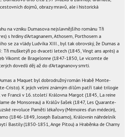
 cestovních dojmů, obrazy mravů, ale i historická
uhu na vzniku Dumasova nejslavnějšího románu Tři
res) s hrdiny d'Artagnanem, Athosem, Porthosem a
ho se za vlády Ludvíka XIII., byl tak obrovský, že Dumas a
: Tři mušketýři po dvaceti letech (1845, Vingt ans après) a
aneb Vikomt de Bragelonne (1847-1850, Le vicomte de
terých dovedli děj až do d'Artagnanovy smrti.
Dumas a Maquet byl dobrodružný román Hrabě Monte-
-Cristo). K jejich velmi známým dílům patří také trilogie
ve Francii v 16. století Královna Margot (1845, La reine
dame de Monsoreau) a Králův šašek (1847, Les Quarante-
couzské revoluce Paměti lékařovy (Mémoires d'un médecin),
lsamo (1846-1849, Joseph Balsamo), Královnin náhrdelník
obytí Bastily (1850-1851, Ange Pitou) a Hraběnka de Charny