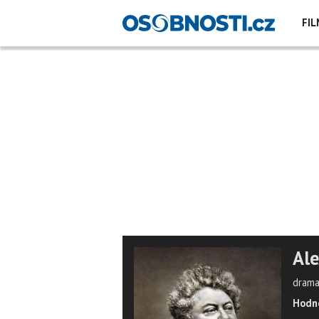
FIL
Ale
dramat
Hodno