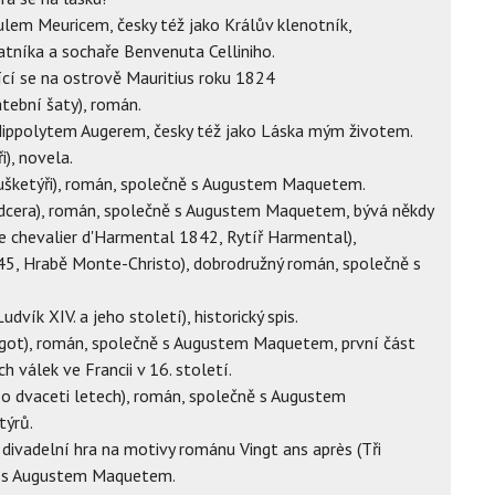
ulem Meuricem, česky též jako Králův klenotník,
atníka a sochaře Benvenuta Celliniho.
jící se na ostrově Mauritius roku 1824
atební šaty), román.
 Hippolytem Augerem, česky též jako Láska mým životem.
i), novela.
mušketýři), román, společně s Augustem Maquetem.
a dcera), román, společně s Augustem Maquetem, bývá někdy
 chevalier d'Harmental 1842, Rytíř Harmental),
5, Hrabě Monte-Christo), dobrodružný román, společně s
dvík XIV. a jeho století), historický spis.
rgot), román, společně s Augustem Maquetem, první část
 válek ve Francii v 16. století.
 po dvaceti letech), román, společně s Augustem
týrů.
 divadelní hra na motivy románu Vingt ans après (Tři
ně s Augustem Maquetem.