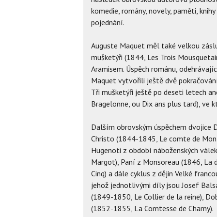
komedie, romány, novely, paměti, knihy
pojednání.
Auguste Maquet měl také velkou zásl
mušketýři (1844, Les Trois Mousquetai
Aramisem. Úspěch románu, odehrávající
Maquet vytvořili ještě dvě pokračování
Tři mušketýři ještě po deseti letech 
Bragelonne, ou Dix ans plus tard), ve k
Dalším obrovským úspěchem dvojice 
Christo (1844-1845, Le comte de Monte
Hugenoti z období náboženských válek 
Margot), Paní z Monsoreau (1846, La 
Cinq) a dále cyklus z dějin Velké fran
jehož jednotlivými díly jsou Josef Ba
(1849-1850, Le Collier de la reine), D
(1852-1855, La Comtesse de Charny).