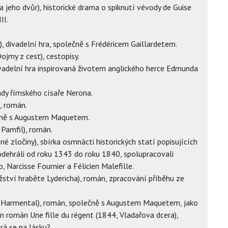
II. a jeho dvůr), historické drama o spiknutí vévody de Guise
II.
), divadelní hra, společně s Frédéricem Gaillardetem.
jmy z cest), cestopisy.
ivadelní hra inspirovaná životem anglického herce Edmunda
ády římského císaře Nerona.
, román.
lečně s Augustem Maquetem.
 Pamfil), román.
é zločiny), sbírka osmnácti historických statí popisujících
odehráli od roku 1343 do roku 1840, spolupracovali
, Narcisse Fournier a Félicien Malefille.
žství hraběte Lydericha), román, zpracování příběhu ze
íř Harmental), román, společně s Augustem Maquetem, jako
 román Une fille du régent (1844, Vladařova dcera),
rá se na lásku?