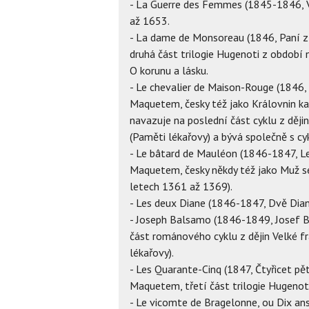
- La Guerre des Femmes (1845-1846, V
až 1653.
- La dame de Monsoreau (1846, Paní 
druhá část trilogie Hugenoti z období n
O korunu a lásku.
- Le chevalier de Maison-Rouge (1846,
Maquetem, česky též jako Královnin ka
navazuje na poslední část cyklu z děj
(Paměti lékařovy) a bývá společně s c
- Le bâtard de Mauléon (1846-1847, L
Maquetem, česky někdy též jako Muž se
letech 1361 až 1369).
- Les deux Diane (1846-1847, Dvě Dia
- Joseph Balsamo (1846-1849, Josef 
část románového cyklu z dějin Velké 
lékařovy).
- Les Quarante-Cinq (1847, Čtyřicet pě
Maquetem, třetí část trilogie Hugenoti
- Le vicomte de Bragelonne, ou Dix ans