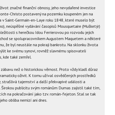
život značné finanční obnosy, jeho nevydařené investice
Monte-Christo postavený na pozemku koupeném jen na
a v Saint-Germain-en-Laye roku 1848, které muselo být
no), neúspěšné vydávání časopisů Mousquetaire (Mušketýr)
ežitosti s herečkou Idou Ferrierovou po rozvodu jejich
zchod se spolupracovníkem Augustem Maquetem a některé
mu, že byl neustále na pokraji bankrotu. Na sklonku života
ýlit ke svému synovi, rovněž slavnému spisovateli
, kde také zemřel.
 zábavu než o historickou věrnost. Proto vždy kladl důraz
ramaticky oživit. K tomu užíval osvědčených prostředků
y, strašlivá tajemství a další překvapivé události a
. Širokou publicitu svým románům Dumas zajistil také tím,
cích na pokračování jako tzv. román-fejeton. Stal se tak
eho obliba nemizí ani dnes.