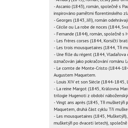
- Ascanio (1843), román, společně s Pa
inspirováno pamětmi florentinského zl
- Georges (1843, Jiří), román odehráva
- Cécile ou La robe de noces (1844, Sv
- Fernande (1844), román, společně s
- Les frères corses (1844, Korsičtí bratř
- Les trois mousquetaires (1844, Tři 
- Une fille du régent (1844, Vladařov
označován jako pokračování románu Le
- Le comte de Monte-Cristo (1844-184
Augustem Maquetem.
- Louis XIV et son Siècle (1844-1845, Lu
- La reine Margot (1845, Královna Ma
trilogie Hugenoti z období náboženských
- Vingt ans après (1845, Tři mušketýři
Maquetem, druhá část cyklu Tří muške
- Les mousquetaires (1845, Mušketýři),
mušketýři po dvaceti letech), společ