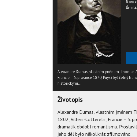
Naroz
Úmrtí:
Alexandre Dumas, vlastním jménem Thomas Alexa
Francie – 5. prosince 1870, Puys) byl čelný fr
historickými...
Životopis
Alexandre Dumas, vlastním jménem Tho
1802, Villers-Cotteréts, Francie – 5. p
dramatik období romantismu. Proslavi
jeho děl bylo několikrát zfilmováno.