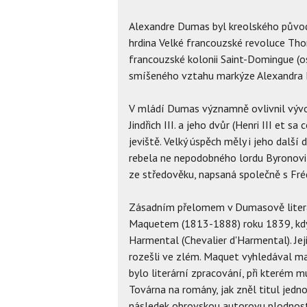
Alexandre Dumas byl kreolského původu
hrdina Velké francouzské revoluce Thom
francouzské kolonii Saint-Domingue (o
smíšeného vztahu markýze Alexandra D
V mládí Dumas významně ovlivnil vývoj
Jindřich III. a jeho dvůr (Henri III et
jeviště. Velký úspěch měly i jeho dal
rebela ne nepodobného lordu Byronovi
ze středověku, napsaná společně s Fr
Zásadním přelomem v Dumasově literár
Maquetem (1813-1888) roku 1839, kdy 
Harmental (Chevalier d'Harmental). Jej
rozešli ve zlém. Maquet vyhledával ma
bylo literární zpracování, při kterém 
Továrna na romány, jak zněl titul je
následek obrovskou autorovu plodnost