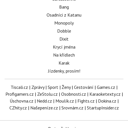
Bang
Osadníci z Katanu
Monopoly
Dobble
Dixit
Krycí jména
Na křídlech
Karak
Jízdenky, prosím!
Tiscali.cz
|
Zprávy
|
Sport
|
Ženy
|
Cestování
|
Games.cz
|
Profigamers.cz
|
ZeStolu.cz
|
Osobnosti.cz
|
Karaoketexty.cz
|
Úschovna.cz
|
Nedd.cz
|
Moulík.cz
|
Fights.cz
|
Dokina.cz
|
CZhity.cz
|
Našepeníze.cz
|
Srovnám.cz
|
StartupInsider.cz