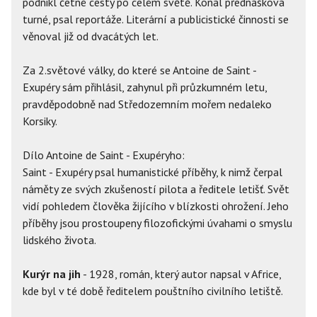
podnikl četné cesty po celém světě. Konal přednášková
turné, psal reportáže. Literární a publicistické činnosti se
věnoval již od dvacátých let.
Za 2.světové války, do které se Antoine de Saint -
Exupéry sám přihlásil, zahynul při průzkumném letu,
pravděpodobně nad Středozemním mořem nedaleko
Korsiky.
Dílo Antoine de Saint - Exupéryho:
Saint - Exupéry psal humanistické příběhy, k nimž čerpal
náměty ze svých zkušeností pilota a ředitele letišť. Svět
vidí pohledem člověka žijícího v blízkosti ohrožení. Jeho
příběhy jsou prostoupeny filozofickými úvahami o smyslu
lidského života.
Kurýr na jih
- 1928, román, který autor napsal v Africe,
kde byl v té době ředitelem pouštního civilního letiště.