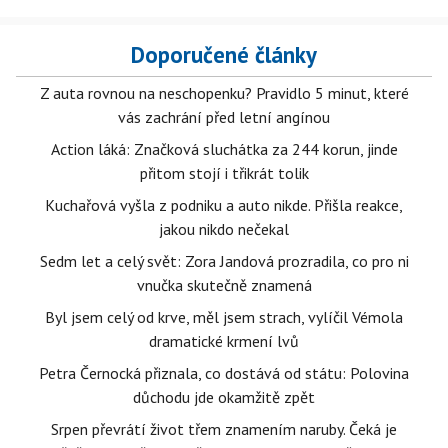
Doporučené články
Z auta rovnou na neschopenku? Pravidlo 5 minut, které
vás zachrání před letní angínou
Action láká: Značková sluchátka za 244 korun, jinde
přitom stojí i třikrát tolik
Kuchařová vyšla z podniku a auto nikde. Přišla reakce,
jakou nikdo nečekal
Sedm let a celý svět: Zora Jandová prozradila, co pro ni
vnučka skutečně znamená
Byl jsem celý od krve, měl jsem strach, vylíčil Vémola
dramatické krmení lvů
Petra Černocká přiznala, co dostává od státu: Polovina
důchodu jde okamžitě zpět
Srpen převrátí život třem znamením naruby. Čeká je