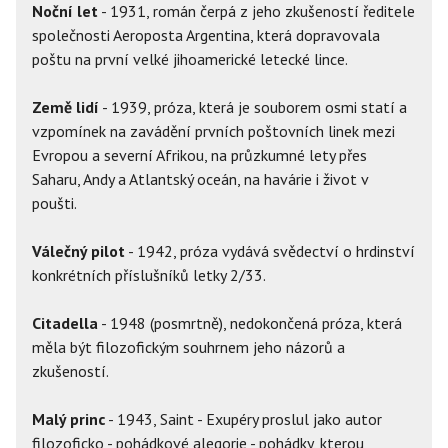
Noční let
- 1931, román čerpá z jeho zkušeností ředitele
společnosti Aeroposta Argentina, která dopravovala
poštu na první velké jihoamerické letecké lince.
Země lidí
- 1939, próza, která je souborem osmi statí a
vzpomínek na zavádění prvních poštovních linek mezi
Evropou a severní Afrikou, na průzkumné lety přes
Saharu, Andy a Atlantský oceán, na havárie i život v
poušti.
Válečný pilot
- 1942, próza vydává svědectví o hrdinství
konkrétních příslušníků letky 2/33.
Citadella
- 1948 (posmrtně), nedokončená próza, která
měla být filozofickým souhrnem jeho názorů a
zkušeností.
Malý princ
- 1943, Saint - Exupéry proslul jako autor
filozoficko - pohádkové alegorie - pohádky, kterou