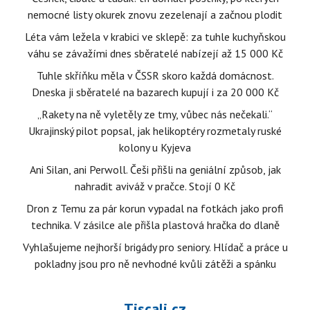
nemocné listy okurek znovu zezelenají a začnou plodit
Léta vám ležela v krabici ve sklepě: za tuhle kuchyňskou
váhu se závažími dnes sběratelé nabízejí až 15 000 Kč
Tuhle skříňku měla v ČSSR skoro každá domácnost.
Dneska ji sběratelé na bazarech kupují i za 20 000 Kč
„Rakety na ně vyletěly ze tmy, vůbec nás nečekali.“
Ukrajinský pilot popsal, jak helikoptéry rozmetaly ruské
kolony u Kyjeva
Ani Silan, ani Perwoll. Češi přišli na geniální způsob, jak
nahradit aviváž v pračce. Stojí 0 Kč
Dron z Temu za pár korun vypadal na fotkách jako profi
technika. V zásilce ale přišla plastová hračka do dlaně
Vyhlašujeme nejhorší brigády pro seniory. Hlídač a práce u
pokladny jsou pro ně nevhodné kvůli zátěži a spánku
Tiscali.cz