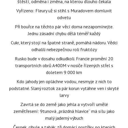
štěstí, odměna i změna, na kterou dlouho čekala
Vyřízeno: Fleury už si stihl s Muradovem domluvit
odvetu
Při bouřce na těchto pár věcí doma nezapomínejte.
Jednu zásadní chybu dělá téměř každý
Cukr, který stojí na špatné straně, pomáhá nádoru. Vědci
odhalili nebezpečnou roli fruktózy
Rusko bude v dosahu odkudkoli. Francie promění 20
transportních obrů A400M v nosiče řízených střel s
doletem 9 000 km
Kdo jahody jen opláchne vodou, nesmyje z nich to
podstatné. Slaný roztok za pár korun vytáhne ven i skryté
larvy
Zavrtá se do země jako jehla a vytvoří umělé
zemětřesení: 9tunová „prázdná hlavice“ má sílu jako
malý jaderný výbuch
Česnek, cibule a tabák: tři domácí postřiky, po kterých