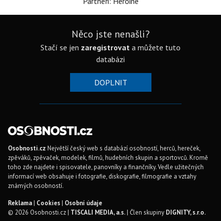
Partneři: Heroine
Něco jste nenašli?
Stačí se jen
zaregistrovat
a můžete tuto
databázi
DOPLNIT
Osobnosti.cz
Největší český web s databází osobností, herců, hereček,
zpěváků, zpěvaček, modelek, filmů, hudebních skupin a sportovců. Kromě
toho zde najdete i spisovatele, panovníky a finančníky. Vedle užitečných
informací web obsahuje i fotografie, diskografie, filmografie a vztahy
známých osobností.
Reklama
|
Cookies
|
Osobní údaje
© 2026 Osobnosti.cz |
TISCALI MEDIA, a.s.
| Člen skupiny
DIGNITY, s.r.o.