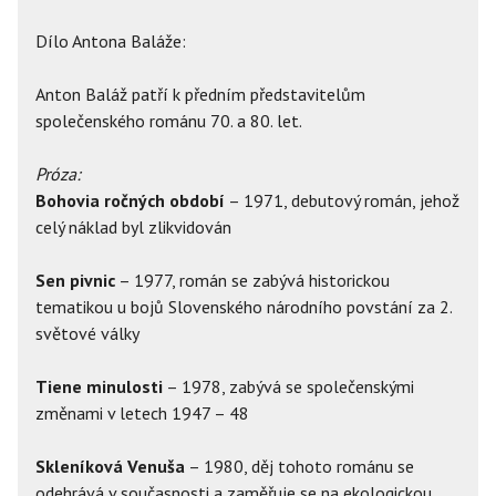
Dílo Antona Baláže:
Anton Baláž patří k předním představitelům
společenského románu 70. a 80. let.
Próza:
Bohovia ročných období
– 1971, debutový román, jehož
celý náklad byl zlikvidován
Sen pivnic
– 1977, román se zabývá historickou
tematikou u bojů Slovenského národního povstání za 2.
světové války
Tiene minulosti
– 1978, zabývá se společenskými
změnami v letech 1947 – 48
Skleníková Venuša
– 1980, děj tohoto románu se
odehrává v současnosti a zaměřuje se na ekologickou