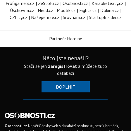
Profigamers.cz
|
ZeStolu.cz
|
Osobnosti.cz
|
Karaoketexty.cz
|
Úschovna.cz
|
Nedd.cz
|
Moulík.cz
|
Fights.cz
|
Dokina.cz
|
CZhity.cz
|
Našepeníze.cz
|
Srovnám.cz
|
StartupInsider.cz
Partneři: Heroine
Něco jste nenašli?
Stačí se jen
zaregistrovat
a můžete tuto
databázi
DOPLNIT
Osobnosti.cz
Největší český web s databází osobností, herců, hereček,