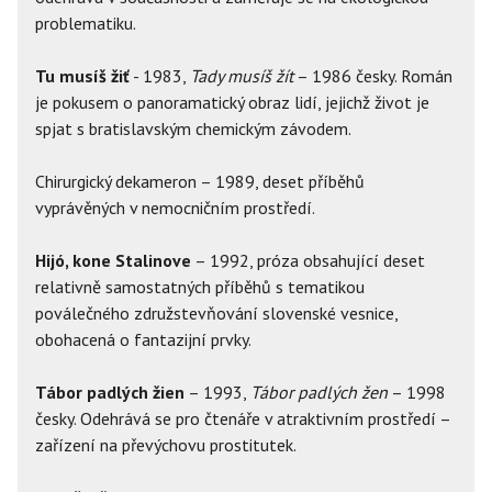
problematiku.
Tu musíš žiť
- 1983,
Tady musíš žít
– 1986 česky. Román
je pokusem o panoramatický obraz lidí, jejichž život je
spjat s bratislavským chemickým závodem.
Chirurgický dekameron – 1989, deset příběhů
vyprávěných v nemocničním prostředí.
Hijó, kone Stalinove
– 1992, próza obsahující deset
relativně samostatných příběhů s tematikou
poválečného združstevňování slovenské vesnice,
obohacená o fantazijní prvky.
Tábor padlých žien
– 1993,
Tábor padlých žen
– 1998
česky. Odehrává se pro čtenáře v atraktivním prostředí –
zařízení na převýchovu prostitutek.