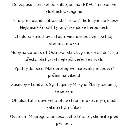
Do zápasu jsem šel po kalbě, přiznal BKFC šampion ve
službách Oktagonu
Těsně před osmdesátkou strčí mladší kolegyně do kapsy.
Nejkrásnější outfity Jany Švandové berou dech
Chudoba zanechává stopu. Finanční potíže zrychlují
stárnutí mozku
Moby na Colours of Ostrava: Střízlivý, mokrý od deště, a
přesto přichystal nejlepší večer festivalu
Zpátky do pece. Meteorologové upřesnili předpověď
počasí na víkend
Zásnuby v Londýně: Syn legendy Mekyho Žbirky oznámil,
že se žení
Oleokantal z olivového oleje chrání mozek myší, u lidí
zatím chybí důkaz
Overeem McGregora odepsal. Jeho tělo prý skončilo před
pěti lety