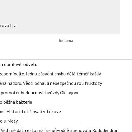
rova hra
vem domluvit odvetu
zapomínejte. Jednu zásadní chybu dělá téměř každý
áhá nádoru. Vědci odhalili nebezpečnou roli fruktózy
l promotér budoucnost hvězdy Oktagonu
o běžná bakterie
aní. Historii totiž psali vítězové
lo u Mety
eň „Veď mě dál, cesto má“ se původně jmenovala Rododendron