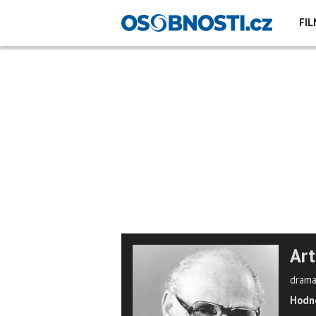
FIL
Art
dramat
Hodno