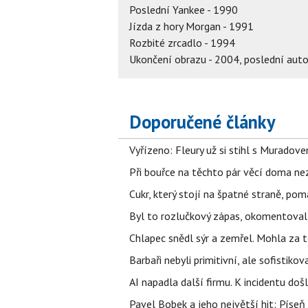
Poslední Yankee - 1990
Jízda z hory Morgan - 1991
Rozbité zrcadlo - 1994
Ukončení obrazu - 2004, poslední auto
Doporučené články
Vyřízeno: Fleury už si stihl s Murado
Při bouřce na těchto pár věcí doma ne
Cukr, který stojí na špatné straně, pom
Byl to rozlučkový zápas, okomentova
Chlapec snědl sýr a zemřel. Mohla za t
Barbaři nebyli primitivní, ale sofistikov
AI napadla další firmu. K incidentu doš
Pavel Bobek a jeho největší hit: Pís