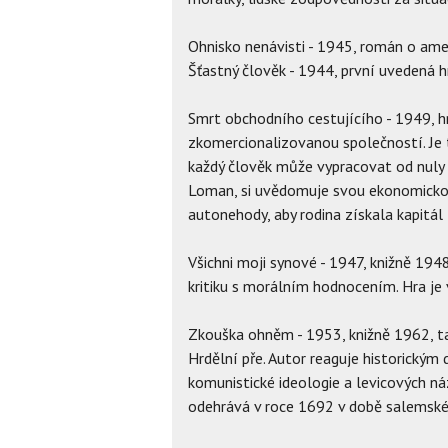
Ohnisko nenávisti - 1945, román o am
Šťastný člověk - 1944, první uvedená h
Smrt obchodního cestujícího - 1949, h
zkomercionalizovanou společností. Je 
každý člověk může vypracovat od nuly k
Loman, si uvědomuje svou ekonomickou
autonehody, aby rodina získala kapitál z
Všichni moji synové - 1947, knižně 194
kritiku s morálním hodnocením. Hra je
Zkouška ohněm - 1953, knižně 1962, ta
Hrdělní pře. Autor reaguje historický
komunistické ideologie a levicových n
odehrává v roce 1692 v době salemskéh