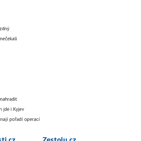
ázdný
 nečekali
nahradit
 jde i Kyjev
znají pořadí operací
ti.cz
Zestolu.cz