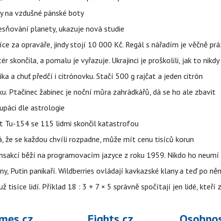
y na vzdušné pánské boty
sňování planety, ukazuje nová studie
íce za opraváře, jindy stojí 10 000 Kč. Regál s nářadím je věčně pr
ér skončila, a pomalu je vyřazuje. Ukrajinci je proškolili, jak to nikdy
ika a chuť předčí i citrónovku. Stačí 500 g rajčat a jeden citrón
ku. Ptačinec žabinec je noční můra zahrádkářů, dá se ho ale zbavit
upáci dle astrologie
et Tu-154 se 115 lidmi skončil katastrofou
á, že se každou chvíli rozpadne, může mít cenu tisíců korun
nsakcí běží na programovacím jazyce z roku 1959. Nikdo ho neumí 
ny, Putin panikaří. Wildberries ovládají kavkazské klany a teď po něm
isíce lidí. Příklad 18 : 3 + 7 × 5 správně spočítají jen lidé, kteří 
mes.cz
Fights.cz
Osobnos