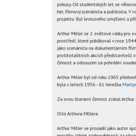
pokusy. Od studentských let se věnoval
her, filmový scenárista a publicista. V
projektu. Byl levicového smýšlení a př
Arthur Miller se 2. světové války pro 
prostředí, které publikoval v roce 19
jako scenárista na dokumentárním film
protitotalitních akcích představitelů
činnost a odsouzen za pohrdání soude
Arthur Miller byl od roku 1965 předse
byla v letech 1956 - 61 herečka
Marily
Za svou literární činnost získal Arthur
Dílo Arthura Millera
Arthur Miller se prosadil jako autor spo
morálky, lidské zodpovědnosti za situa