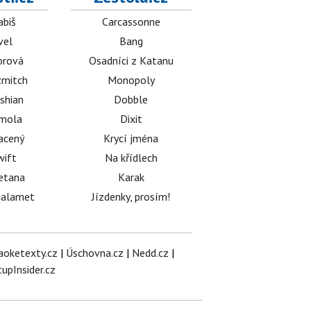
abiš
Carcassonne
vel
Bang
orová
Osadníci z Katanu
mitch
Monopoly
shian
Dobble
émola
Dixit
acený
Krycí jména
wift
Na křídlech
etana
Karak
halamet
Jízdenky, prosím!
aoketexty.cz
|
Úschovna.cz
|
Nedd.cz
|
tupInsider.cz