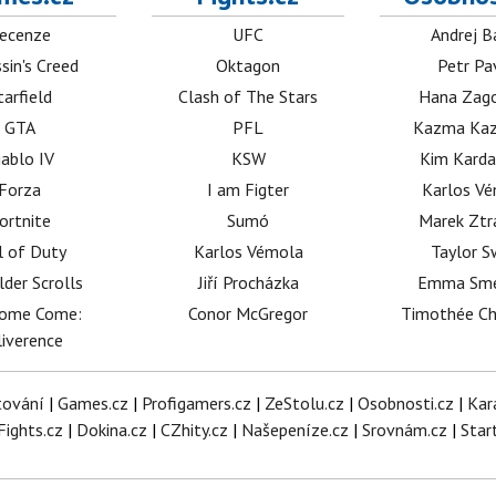
ecenze
UFC
Andrej B
sin's Creed
Oktagon
Petr Pa
tarfield
Clash of The Stars
Hana Zag
GTA
PFL
Kazma Kaz
iablo IV
KSW
Kim Karda
Forza
I am Figter
Karlos V
ortnite
Sumó
Marek Ztr
l of Duty
Karlos Vémola
Taylor S
lder Scrolls
Jiří Procházka
Emma Sm
dome Come:
Conor McGregor
Timothée C
iverence
tování
|
Games.cz
|
Profigamers.cz
|
ZeStolu.cz
|
Osobnosti.cz
|
Kar
Fights.cz
|
Dokina.cz
|
CZhity.cz
|
Našepeníze.cz
|
Srovnám.cz
|
Star