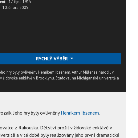
ení:
17. října 1915
10. února 2005
RYCHLÝ VÝBĚR
Jeho hry byly ovlivněny Henrikem Ibsenem. Arthur Miller se narodil v
 v židovské enklávě v Brooklynu. Studoval na Michiganské univerzitě a
rozaik. Jeho hry byly ovlivněny
Henrikem Ibsenem
.
hovalce z Rakouska. Dětství prožil v židovské enklávě v
verzitě a v té době byly realizovány jeho první dramatické