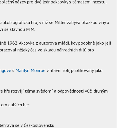
polečný název pro dvě jednoaktovky s tématem incestu,
autobiografická hra, v níž se Miller zabývá otázkou viny a
ví se slavnou M.M.
žně 1962. Aktovka z autorova mládí, kdy podobně jako její
pracoval nějaký čas ve skladu náhradních dílů pro
ngové
s
Marilyn Monroe
v hlavní roli, publikovaný jako
 ve hře rozvíjí téma svědomí a odpovědnosti vůči druhým.
tem dalších her:
odehrává se v Československu