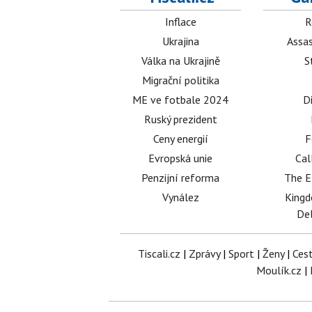
Inflace
R
Ukrajina
Assas
Válka na Ukrajině
S
Migrační politika
ME ve fotbale 2024
D
Ruský prezident
Ceny energií
F
Evropská unie
Cal
Penzijní reforma
The E
Vynález
King
Del
Tiscali.cz
|
Zprávy
|
Sport
|
Ženy
|
Ces
Moulík.cz
|