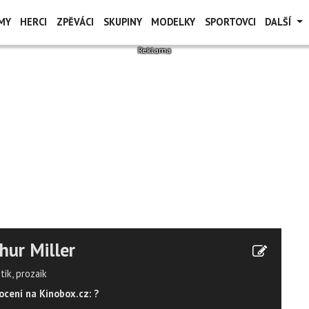
MY
HERCI
ZPĚVÁCI
SKUPINY
MODELKY
SPORTOVCI
DALŠÍ
hur Miller
ik, prozaik
cení na Kinobox.cz: ?