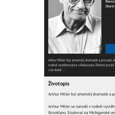
Naroz
Úmrtí:
Arthur Miller byl americký dramatik a prozaik. 
rodině vystěhovalce z Rakouska. Dětství prožil
v té době...
Životopis
Arthur Miller byl americký dramatik a p
Arthur Miller se narodil v rodině vystě
Brooklynu. Studoval na Michiganské uni