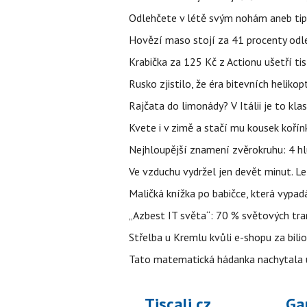
Odlehčete v létě svým nohám aneb tip
Hovězí maso stojí za 41 procenty odle
Krabička za 125 Kč z Actionu ušetří tis
Rusko zjistilo, že éra bitevních helikopt
Rajčata do limonády? V Itálii je to klas
Kvete i v zimě a stačí mu kousek kořín
Nejhloupější znamení zvěrokruhu: 4 hl
Ve vzduchu vydržel jen devět minut. L
Maličká knížka po babičce, která vypad
„Azbest IT světa“: 70 % světových tra
Střelba u Kremlu kvůli e-shopu za bilio
Tato matematická hádanka nachytala už t
Tiscali.cz
Ga