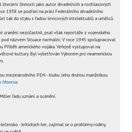
 literární činnosti jako autor divadelních a rozhlasových
 roce 1938 se podílel na práci Federálního divadelního
išel tak do styku s řadou levicových intelektuálů a umělců.
své zranění nezúčastnil, psal však reportáže z vojenského
44 pod názvem Situace normální. V roce 1945 spolupracoval
u Příběh amerického vojáka. Veřejně vystupoval na
 světové kultury. Byl vyšetřován Výborem pro neamerickou
m.
dou mezinárodního PEN - klubu. Jeho druhou manželkou
n Monroe
.
 Miller řadu uznání a ocenění.
lečensko - kritických her, zajímal se o problémy rodiny,
ci ve světě.