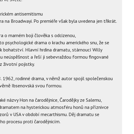
erickém antisemitismu
ra na Broadwayi. Po premiéře však byla uvedena jen třikrát.
ra o marném boji člověka s odcizenou,
to psychologické drama o krachu amerického snu, že se
 bohatství. Hlavní hrdina dramatu, stárnoucí Willy
 neúspěšnost a řeší ji sebevraždou formou fingované
 životní pojistky.
8. 1962, rodinné drama, v němž autor spojil společenskou
 věrně Ibsenovská svou formou.
ké názvy Hon na čarodějnice, Čarodějky ze Salemu,
m dramatem na hysterickou atmosféru honů na příznivce
ázorů v USA v období mecarthismu. Děj dramatu se
o procesu proti čarodějnicím.