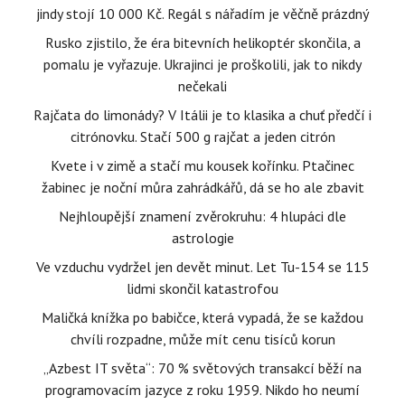
jindy stojí 10 000 Kč. Regál s nářadím je věčně prázdný
Rusko zjistilo, že éra bitevních helikoptér skončila, a
pomalu je vyřazuje. Ukrajinci je proškolili, jak to nikdy
nečekali
Rajčata do limonády? V Itálii je to klasika a chuť předčí i
citrónovku. Stačí 500 g rajčat a jeden citrón
Kvete i v zimě a stačí mu kousek kořínku. Ptačinec
žabinec je noční můra zahrádkářů, dá se ho ale zbavit
Nejhloupější znamení zvěrokruhu: 4 hlupáci dle
astrologie
Ve vzduchu vydržel jen devět minut. Let Tu-154 se 115
lidmi skončil katastrofou
Maličká knížka po babičce, která vypadá, že se každou
chvíli rozpadne, může mít cenu tisíců korun
„Azbest IT světa“: 70 % světových transakcí běží na
programovacím jazyce z roku 1959. Nikdo ho neumí