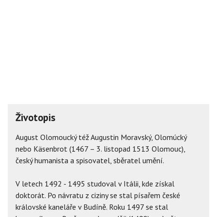
Životopis
August Olomoucký též Augustin Moravský, Olomúcký
nebo Käsenbrot (1467 – 3. listopad 1513 Olomouc),
český humanista a spisovatel, sběratel umění.
V letech 1492 - 1495 studoval v Itálii, kde získal
doktorát. Po návratu z ciziny se stal písařem české
královské kaneláře v Budíně. Roku 1497 se stal