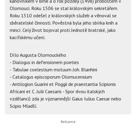
kanovníkem v Brně a o rok později (1498) proboštem v
Olomouci. Roku 1506 se stal královským sekretářem.
Roku 1510 odešel z královských služeb a věnoval se
sběratelské činnosti. Pověstná byla jeho sbírka knih a
mincí. Celý život bojoval proti Jednotě bratrské, jako
kacířskému učení.
Dílo Augusta Olomouckého
- Dialogus in defensionem poeties
- Tabulae coelestium motuum Joh. Blanhini
- Catalogus episcoporum Olomucensium
- Antilogion Guarini et Poggii de praestantia Scipionis
Africani et C. Julii Caesaris - Spor dvou italských
vzdělanců zda je významnější Gaius Iulius Caesar nebo
Scipio Mladší.