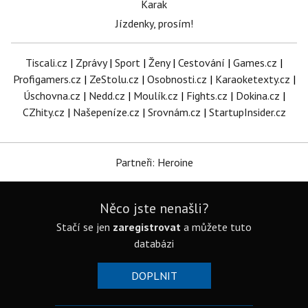
Karak
Jízdenky, prosím!
Tiscali.cz
|
Zprávy
|
Sport
|
Ženy
|
Cestování
|
Games.cz
|
Profigamers.cz
|
ZeStolu.cz
|
Osobnosti.cz
|
Karaoketexty.cz
|
Úschovna.cz
|
Nedd.cz
|
Moulík.cz
|
Fights.cz
|
Dokina.cz
|
CZhity.cz
|
Našepeníze.cz
|
Srovnám.cz
|
StartupInsider.cz
Partneři: Heroine
Něco jste nenašli?
Stačí se jen
zaregistrovat
a můžete tuto
databázi
DOPLNIT