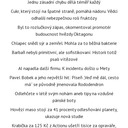
Jednu zásadní chybu dělá téměř každý
Cukr, který stojí na špatné straně, pomáhá nádoru. Vědci
odhalili nebezpečnou roli fruktózy
Byl to rozlučkový zápas, okomentoval promotér
budoucnost hvězdy Oktagonu
Chlapec snědl sýr a zemřel. Mohla za to běžná bakterie
Barbaři nebyli primitivní, ale sofistikovaní. Historii totiž
psali vítězové
AI napadla další firmu. K incidentu došlo u Mety
Pavel Bobek a jeho největší hit: Píseň „Veď mě dál, cesto
má“ se původně jmenovala Rododendron
Odlehčete v létě svým nohám aneb tipy na vzdušné
pánské boty
Hovězí maso stojí za 41 procenty odlesňování planety,
ukazuje nová studie
Krabička za 125 Kč z Actionu ušetří tisíce za opraváře,