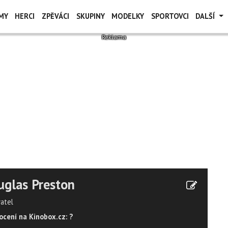
MY
HERCI
ZPĚVÁCI
SKUPINY
MODELKY
SPORTOVCI
DALŠÍ
glas Preston
vatel
cení na Kinobox.cz: ?