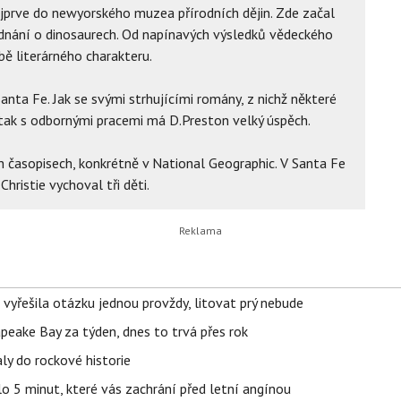
ejprve do newyorského muzea přírodních dějin. Zde začal
ednání o dinosaurech. Od napínavých výsledků vědeckého
bě literárného charakteru.
anta Fe. Jak se svými strhujícími romány, z nichž některé
tak s odbornými pracemi má D.Preston velký úspěch.
h časopisech, konkrétně v National Geographic. V Santa Fe
hristie vychoval tři děti.
 vyřešila otázku jednou provždy, litovat prý nebude
apeake Bay za týden, dnes to trvá přes rok
ly do rockové historie
o 5 minut, které vás zachrání před letní angínou