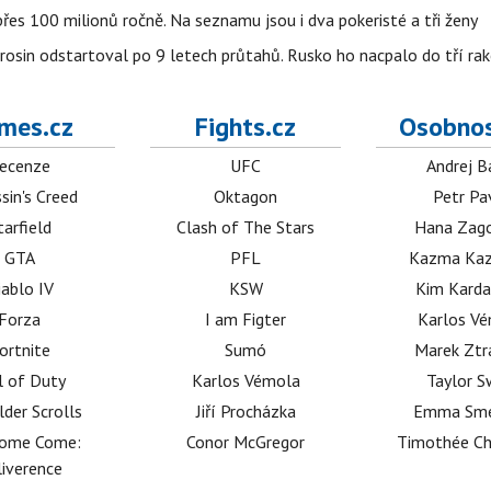
es 100 milionů ročně. Na seznamu jsou i dva pokeristé a tři ženy
erosin odstartoval po 9 letech průtahů. Rusko ho nacpalo do tří ra
mes.cz
Fights.cz
Osobnos
ecenze
UFC
Andrej B
sin's Creed
Oktagon
Petr Pa
tarfield
Clash of The Stars
Hana Zag
GTA
PFL
Kazma Kaz
iablo IV
KSW
Kim Karda
Forza
I am Figter
Karlos V
ortnite
Sumó
Marek Ztr
l of Duty
Karlos Vémola
Taylor S
lder Scrolls
Jiří Procházka
Emma Sm
dome Come:
Conor McGregor
Timothée C
iverence