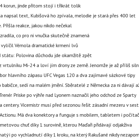
orun, jinde přitom stojí i třikrát tolik
napsal text, Kubišová ho zpívala, melodie je stará přes 400 let
 Přišla reakce, jakou nikdo nečekal
ozradila, co pro ni vnučka skutečně znamená
, vylíčil Vémola dramatické krmení lvů
d státu: Polovina důchodu jde okamžitě zpět
vrtulníku Mi-24 a loví jím drony ze země. Jenomže je až příliš siln
zbor hlavního zápasu UFC Vegas 120 a dva zajímavé sázkové tipy
babičce, sedí na malém jmění. Sběratelé z Německa za ni dávají 
 Trenér Priske po výhře nad Lyonem naznačil jeho odchod ze Sparty
a centery. Vicemistr musí před sezonou řešit zásadní mezeru v ses
z Actionu. Má dva konektory a funguje s mobilem, tabletem i počít
ametovou chuť díky 1 surovině, kterou Maďaři přidávají odjakživa
avnatý i po vychladnutí díky 1 kroku, na který Rakušané nikdy nezap