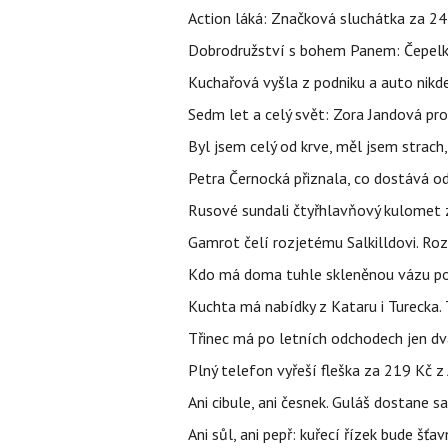
Action láká: Značková sluchátka za 244 k
Dobrodružství s bohem Panem: Čepelka 
Kuchařová vyšla z podniku a auto nikde.
Sedm let a celý svět: Zora Jandová pr
Byl jsem celý od krve, měl jsem strach
Petra Černocká přiznala, co dostává o
Rusové sundali čtyřhlavňový kulomet z 
Gamrot čelí rozjetému Salkilldovi. Ro
Kdo má doma tuhle skleněnou vázu po 
Kuchta má nabídky z Kataru i Turecka.
Třinec má po letních odchodech jen dv
Plný telefon vyřeší fleška za 219 Kč 
Ani cibule, ani česnek. Guláš dostane s
Ani sůl, ani pepř: kuřecí řízek bude šť