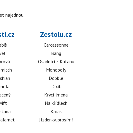
ket najednou
ti.cz
Zestolu.cz
abiš
Carcassonne
vel
Bang
orová
Osadníci z Katanu
mitch
Monopoly
shian
Dobble
émola
Dixit
acený
Krycí jména
wift
Na křídlech
etana
Karak
halamet
Jízdenky, prosím!