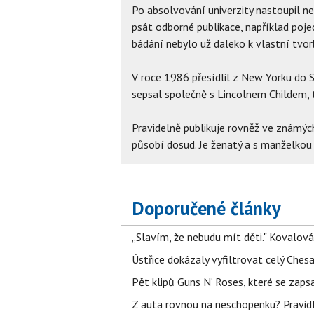
Po absolvování univerzity nastoupil n
psát odborné publikace, například poj
bádání nebylo už daleko k vlastní tvor
V roce 1986 přesídlil z New Yorku do S
sepsal společně s Lincolnem Childem, 
Pravidelně publikuje rovněž ve známýc
působí dosud. Je ženatý a s manželkou C
Doporučené články
„Slavím, že nebudu mít děti." Kovalová
Ústřice dokázaly vyfiltrovat celý Ches
Pět klipů Guns N‘ Roses, které se zapsa
Z auta rovnou na neschopenku? Pravidl