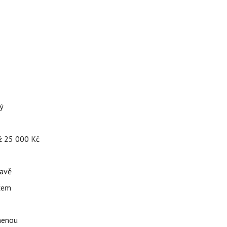
ý
až 25 000 Kč
tavě
ačem
omenou