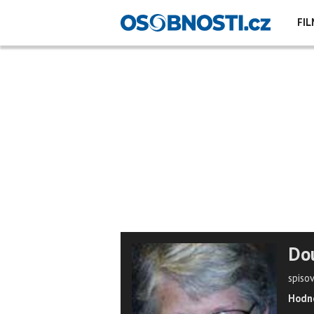
FIL
Dou
spiso
Hodno