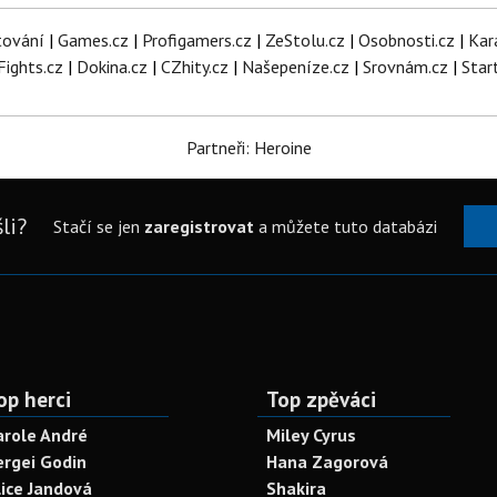
tování
|
Games.cz
|
Profigamers.cz
|
ZeStolu.cz
|
Osobnosti.cz
|
Kar
Fights.cz
|
Dokina.cz
|
CZhity.cz
|
Našepeníze.cz
|
Srovnám.cz
|
Star
Partneři: Heroine
li?
Stačí se jen
zaregistrovat
a můžete tuto databázi
op herci
Top zpěváci
arole André
Miley Cyrus
ergei Godin
Hana Zagorová
lice Jandová
Shakira