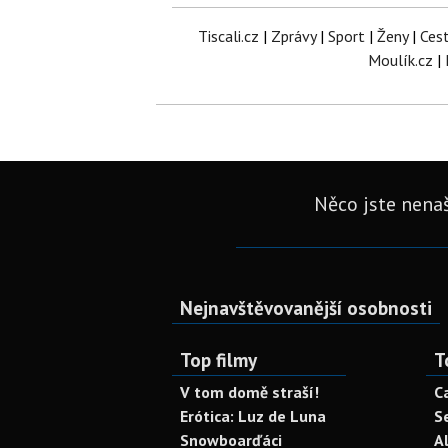
Tiscali.cz
|
Zprávy
|
Sport
|
Ženy
|
Ces
Moulík.cz
|
Něco jste nenaš
Nejnavštěvovanější osobnosti
Top filmy
T
V tom domě straší!
C
Erótica: Luz de Luna
S
Snowboarďáci
A