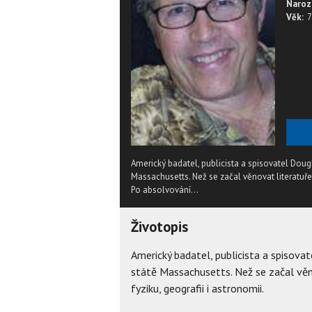
Naroz
Věk:
7
Americký badatel, publicista a spisovatel Doug
Massachusetts. Než se začal věnovat literatuře, 
Po absolvování...
Životopis
Americký badatel, publicista a spisova
státě Massachusetts. Než se začal věno
fyziku, geografii i astronomii.