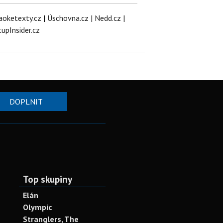
aoketexty.cz
|
Úschovna.cz
|
Nedd.cz
|
tupInsider.cz
DOPLNIT
Top skupiny
Elán
Olympic
Stranglers, The