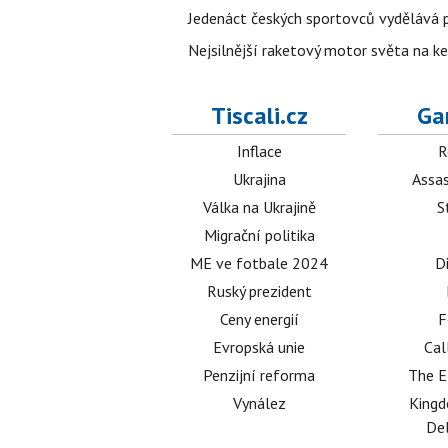
Jedenáct českých sportovců vydělává př
Nejsilnější raketový motor světa na k
Tiscali.cz
Ga
Inflace
R
Ukrajina
Assas
Válka na Ukrajině
S
Migrační politika
ME ve fotbale 2024
D
Ruský prezident
Ceny energií
F
Evropská unie
Cal
Penzijní reforma
The E
Vynález
King
Del