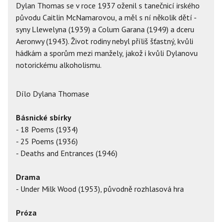
Dylan Thomas se v roce 1937 oženil s tanečnicí irského
původu Caitlin McNamarovou, a měl s ní několik dětí -
syny Llewelyna (1939) a Colum Garana (1949) a dceru
Aeronwy (1943). Život rodiny nebyl příliš šťastný, kvůli
hádkám a sporům mezi manžely, jakož i kvůli Dylanovu
notorickému alkoholismu.
Dílo Dylana Thomase
Básnické sbírky
- 18 Poems (1934)
- 25 Poems (1936)
- Deaths and Entrances (1946)
Drama
- Under Milk Wood (1953), původně rozhlasová hra
Próza