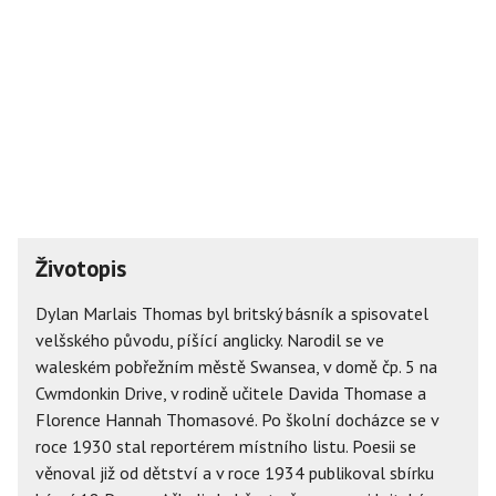
Životopis
Dylan Marlais Thomas byl britský básník a spisovatel
velšského původu, píšící anglicky. Narodil se ve
waleském pobřežním městě Swansea, v domě čp. 5 na
Cwmdonkin Drive, v rodině učitele Davida Thomase a
Florence Hannah Thomasové. Po školní docházce se v
roce 1930 stal reportérem místního listu. Poesii se
věnoval již od dětství a v roce 1934 publikoval sbírku