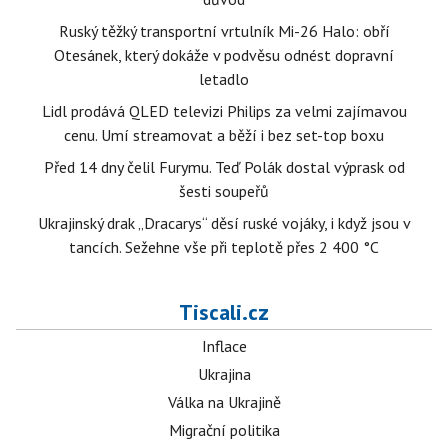
Ruský těžký transportní vrtulník Mi-26 Halo: obří
Otesánek, který dokáže v podvěsu odnést dopravní
letadlo
Lidl prodává QLED televizi Philips za velmi zajímavou
cenu. Umí streamovat a běží i bez set-top boxu
Před 14 dny čelil Furymu. Teď Polák dostal výprask od
šesti soupeřů
Ukrajinský drak „Dracarys“ děsí ruské vojáky, i když jsou v
tancích. Sežehne vše při teplotě přes 2 400 °C
Tiscali.cz
Inflace
Ukrajina
Válka na Ukrajině
Migrační politika