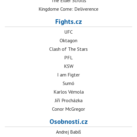
The Elder Scrolls
Kingdome Come: Deliverence
Fights.cz
UFC
Oktagon
Clash of The Stars
PFL
KSW
I am Figter
Sumó
Karlos Vémola
Jiří Procházka
Conor McGregor
Osobnosti.cz
Andrej Babiš