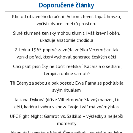
Doporučené články
Klid od otravného bzučení: Action zlevnil lapač hmyzu,
vyčistí dvacet metrů prostoru
Silně tlumené tenisky mohou tlumit i váš krevní oběh,
ukazuje anatomie chodidla
2. ledna 1965 poprvé zazněla znělka Večerníčku: Jak
vznikl pořad, který vychoval generace českých dětí
„Chci psát písničky, ne točit reelska.“ Katarzia o selhání,
terapii a online samotě
Tři Edeny za sebou a pak postel: Ewa Farna se pochlubila
svým rituálem
Tatiana Dyková (dříve Vilhelmová): Slavný manžel, tři
děti, kariéra i výhra v show Tvoje tvář má známý hlas
UFC Fight Night: Gamrot vs. Salkilld – výsledky a nejlepší
momenty
Nezvládl jsem to v hlavě. Čepo odhalil, co stálo za jeho