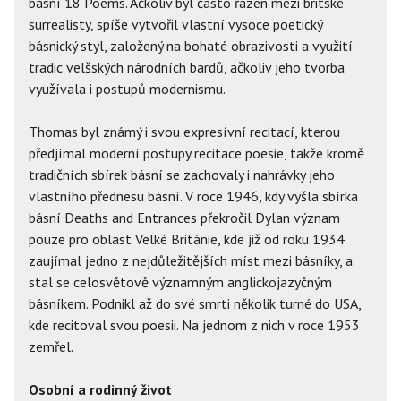
básní 18 Poems. Ačkoliv byl často řazen mezi britské
surrealisty, spíše vytvořil vlastní vysoce poetický
básnický styl, založený na bohaté obrazivosti a využití
tradic velšských národních bardů, ačkoliv jeho tvorba
využívala i postupů modernismu.
Thomas byl známý i svou expresívní recitací, kterou
předjímal moderní postupy recitace poesie, takže kromě
tradičních sbírek básní se zachovaly i nahrávky jeho
vlastního přednesu básní. V roce 1946, kdy vyšla sbírka
básní Deaths and Entrances překročil Dylan význam
pouze pro oblast Velké Británie, kde již od roku 1934
zaujímal jedno z nejdůležitějších míst mezi básníky, a
stal se celosvětově významným anglickojazyčným
básníkem. Podnikl až do své smrti několik turné do USA,
kde recitoval svou poesii. Na jednom z nich v roce 1953
zemřel.
Osobní a rodinný život