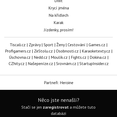
Dixit
Krycí jména
Na křídlech
Karak
Jízdenky, prosím!
Tiscali.cz
|
Zprávy
|
Sport
|
Ženy
|
Cestování
|
Games.cz
|
Profigamers.cz
|
ZeStolu.cz
|
Osobnosti.cz
|
Karaoketexty.cz
|
Úschovna.cz
|
Nedd.cz
|
Moulík.cz
|
Fights.cz
|
Dokina.cz
|
CZhity.cz
|
Našepeníze.cz
|
Srovnám.cz
|
StartupInsider.cz
Partneři: Heroine
Něco jste nenašli?
Stačí se jen
zaregistrovat
a můžete tuto
databázi