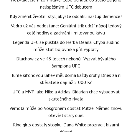
neúspěšným UFC debutem
Kdy změnit životní styl, abyste oddálili nástup demence?
Vedro už vás nedostane: Geniální trik udrží nápoj ledový
celé hodiny a zachrání i milovanou kávu
Legenda UFC se pustila do Herba Deana. Chyba sudího
může stát bojovníka půl výplaty
Blachowicz ve 43 letech nekončí. Vyzval bývalého
šampiona UFC
Tuhle sifonovou láhev měl doma každý druhý. Dnes za ni
sběratelé dají až 5 000 Kč
UFC a MVP jako Nike a Adidas. Bidarian chce vybudovat
skutečného rivala
Vémola může po Vosgrönem dostat Pütze. Němec znovu
otevřel starý duel
Ring girls dostaly stopku. Dana White prozradil bizarní
důvod