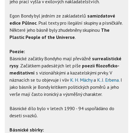
jeho prací vyšla v exilových nakladatelstvích.
Egon Bondy byl jedním ze zakladatelů
samizdatové
edice Půlnoc
. Psal texty pro ilegální skupiny a písničkáře.
Některé jeho básně byly zhudebněny skupinou
The
Plastic People of the Universe
.
Poezie:
Básnické začátky Bondyho mají převážně
surrealistické
rysy
. Začátkem padesátých let píše
poezii filozoficko-
meditativní
s vizionářskými a kazatelskými prvky. V
náznacích se tu objevuje i vliv
K. H. Máchy
a
K. J. Erbena
. I
jako básník je Bondy kritikem politických poměrů a jeho
verše mají často ironický a výsměšný charakter.
Básnické dílo bylo v letech 1990 - 94 uspořádáno do
deseti svazků.
Básnické sbírky: