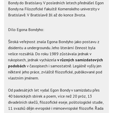
Bondy do Bratislavy. V posledních letech přednášel Egon
Bondy na Filozofické fakultě Komenského univerzity v
Bratislavě. V Bratislavě žil až do konce života.
Dílo Egona Bondyho:
Široká veřejnost znala Egona Bondyho jako postavu z
disidentu a undergroundu. Jeho literární činnost byla
velice rozsáhlá. Do roku 1989 zůstávala jednak v
rukopisech, jednak vycházela
v různých samizdatových
podobách
v časopisech i samostatně. Legálně vyšly jen
některé jeho práce, zvláště filozofické, publikované pod
vlastním jménem.
Od padesátých let vydal Egon Bondy v samizdatu přes
40 básnických sbírek a poem, více než 20 próz, 13
divadelních skečů, filozofické eseje, politologické studie,
11 svazků dějin evropské i mimoevropské filozofie. Řada