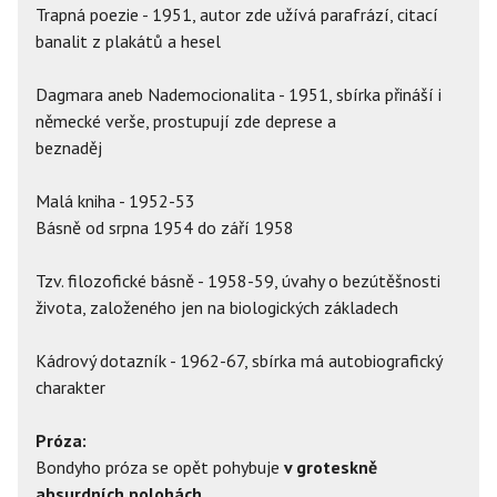
Trapná poezie - 1951, autor zde užívá parafrází, citací
banalit z plakátů a hesel
Dagmara aneb Nademocionalita - 1951, sbírka přináší i
německé verše, prostupují zde deprese a
beznaděj
Malá kniha - 1952-53
Básně od srpna 1954 do září 1958
Tzv. filozofické básně - 1958-59, úvahy o bezútěšnosti
života, založeného jen na biologických základech
Kádrový dotazník - 1962-67, sbírka má autobiografický
charakter
Próza:
Bondyho próza se opět pohybuje
v groteskně
absurdních polohách
.