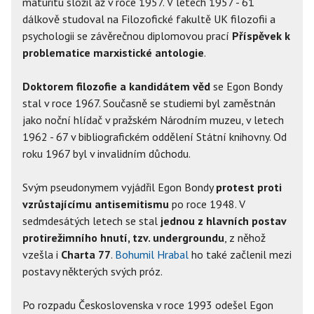
maturitu složil až v roce 1957. V letech 1957 - 61
dálkově studoval na Filozofické fakultě UK filozofii a
psychologii se závěrečnou diplomovou prací
Příspěvek k
problematice marxistické antologie
.
Doktorem filozofie a kandidátem věd
se Egon Bondy
stal v roce 1967. Současně se studiemi byl zaměstnán
jako noční hlídač v pražském Národním muzeu, v letech
1962 - 67 v bibliografickém oddělení Státní knihovny. Od
roku 1967 byl v invalidním důchodu.
Svým pseudonymem vyjádřil Egon Bondy
protest proti
vzrůstajícímu antisemitismu
po roce 1948. V
sedmdesátých letech se stal
jednou z hlavních postav
protirežimního hnutí, tzv. undergroundu
, z něhož
vzešla i
Charta 77
.
Bohumil Hrabal
ho také začlenil mezi
postavy některých svých próz.
Po rozpadu Československa v roce 1993 odešel Egon