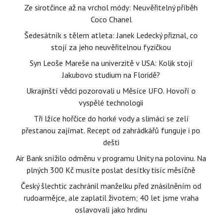
Ze sirotčince až na vrchol módy: Neuvěřitelný příběh
Coco Chanel
Šedesátník s tělem atleta: Janek Ledecký přiznal, co
stojí za jeho neuvěřitelnou fyzičkou
Syn Leoše Mareše na univerzitě v USA: Kolik stojí
Jakubovo studium na Floridě?
Ukrajinští vědci pozorovali u Měsíce UFO. Hovoří o
vyspělé technologii
Tři lžíce hořčice do horké vody a slimáci se zelí
přestanou zajímat. Recept od zahrádkářů funguje i po
dešti
Air Bank snížilo odměnu v programu Unity na polovinu. Na
plných 300 Kč musíte poslat desítky tisíc měsíčně
Český šlechtic zachránil manželku před znásilněním od
rudoarmějce, ale zaplatil životem; 40 let jsme vraha
oslavovali jako hrdinu