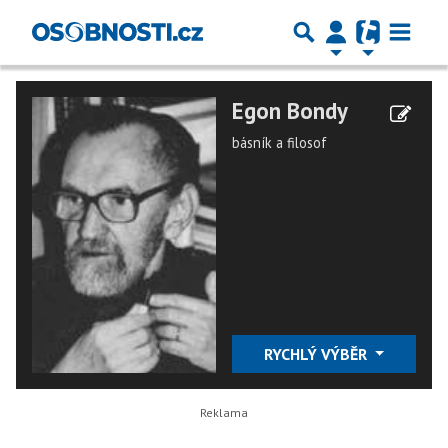
Egon Bondy
básník a filosof
RYCHLÝ VÝBĚR