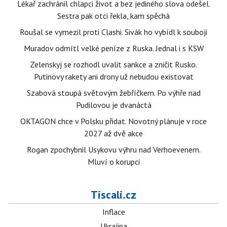
Lékař zachránil chlapci život a bez jediného slova odešel.
Sestra pak otci řekla, kam spěchá
Roušal se vymezil proti Clashi. Sivák ho vybídl k souboji
Muradov odmítl velké peníze z Ruska. Jednal i s KSW
Zelenskyj se rozhodl uvalit sankce a zničit Rusko.
Putinovy rakety ani drony už nebudou existovat
Szabová stoupá světovým žebříčkem. Po výhře nad
Pudilovou je dvanáctá
OKTAGON chce v Polsku přidat. Novotný plánuje v roce
2027 až dvě akce
Rogan zpochybnil Usykovu výhru nad Verhoevenem.
Mluví o korupci
Tiscali.cz
Inflace
Ukrajina