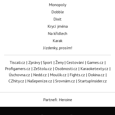
Monopoly
Dobble
Dixit
Krycí jména
Na křídlech
Karak
Jízdenky, prosím!
Tiscali.cz
|
Zprávy
|
Sport
|
Ženy
|
Cestování
|
Games.cz
|
Profigamers.cz
|
ZeStolu.cz
|
Osobnosti.cz
|
Karaoketexty.cz
|
Úschovna.cz
|
Nedd.cz
|
Moulík.cz
|
Fights.cz
|
Dokina.cz
|
CZhity.cz
|
Našepeníze.cz
|
Srovnám.cz
|
StartupInsider.cz
Partneři: Heroine