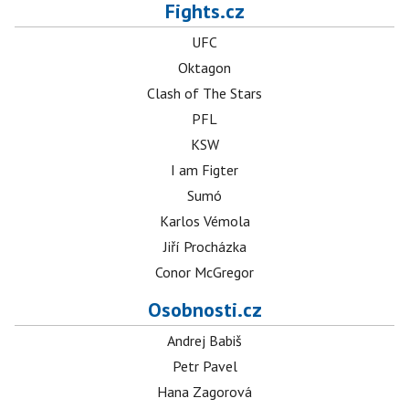
Fights.cz
UFC
Oktagon
Clash of The Stars
PFL
KSW
I am Figter
Sumó
Karlos Vémola
Jiří Procházka
Conor McGregor
Osobnosti.cz
Andrej Babiš
Petr Pavel
Hana Zagorová