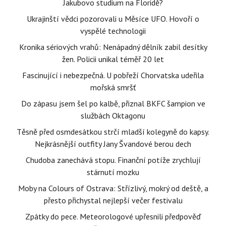
Jakubovo studium na Floridě?
Ukrajinští vědci pozorovali u Měsíce UFO. Hovoří o
vyspělé technologii
Kronika sériových vrahů: Nenápadný dělník zabil desítky
žen. Policii unikal téměř 20 let
Fascinující i nebezpečná. U pobřeží Chorvatska udeřila
mořská smršť
Do zápasu jsem šel po kalbě, přiznal BKFC šampion ve
službách Oktagonu
Těsně před osmdesátkou strčí mladší kolegyně do kapsy.
Nejkrásnější outfity Jany Švandové berou dech
Chudoba zanechává stopu. Finanční potíže zrychlují
stárnutí mozku
Moby na Colours of Ostrava: Střízlivý, mokrý od deště, a
přesto přichystal nejlepší večer festivalu
Zpátky do pece. Meteorologové upřesnili předpověď