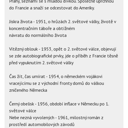
Prahy, seznámí se s mladou dívkou. Společně uprchnou
do Francie a snaží se odcestovat do Ameriky.
Jiskra života - 1951, o hrůzách 2. světové války, životě v
koncentračním táboře a obtížném
návratu do normálního života
Vítězný oblouk - 1953, opět o 2. světové válce, objevují
se zde autobiografické prvky, jde o příběh z Francie těsně
před vypuknutím 2. světové války
Čas žít, čas umírat - 1954, o německém vojákovi
vracejícímu se z východní fronty domů do válkou
zničeného Německa
Černý obelisk - 1956, období inflace v Německu po 1.
světové válce
Nebe nezná vyvolených - 1961, milostný román z
prostředí automobilových závodů