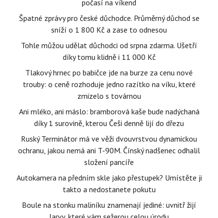
počasí na víkend
Špatné zprávy pro české důchodce. Průměrný důchod se
sníží o 1 800 Kč a zase to odnesou
Tohle můžou udělat důchodci od srpna zdarma. Ušetří
díky tomu klidně i 11 000 Kč
Tlakový hrnec po babičce jde na burze za cenu nové
trouby: o ceně rozhoduje jedno razítko na víku, které
zmizelo s továrnou
Ani mléko, ani máslo: bramborová kaše bude nadýchaná
díky 1 surovině, kterou Češi denně lijí do dřezu
Ruský Terminátor má ve věži dvouvrstvou dynamickou
ochranu, jakou nemá ani T-90M. Čínský nadšenec odhalil
složení pancíře
Autokamera na předním skle jako přestupek? Umístěte ji
takto a nedostanete pokutu
Boule na stonku maliníku znamenají jediné: uvnitř žijí
larvy, které vám sežerou celou úrodu