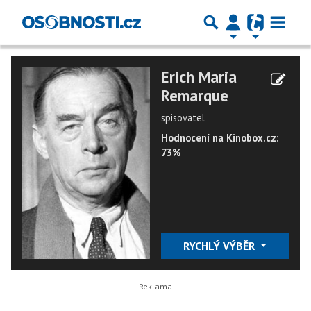
Erich Maria
Remarque
spisovatel
Hodnocení na Kinobox.cz:
73%
RYCHLÝ VÝBĚR