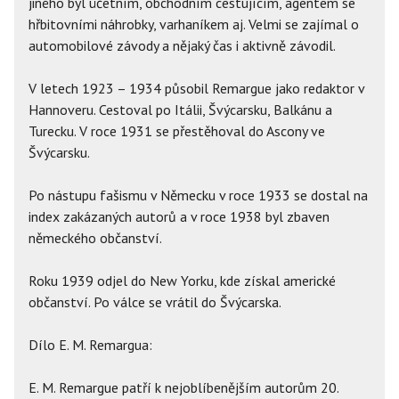
jiného byl účetním, obchodním cestujícím, agentem se
hřbitovními náhrobky, varhaníkem aj. Velmi se zajímal o
automobilové závody a nějaký čas i aktivně závodil.
V letech 1923 – 1934 působil Remargue jako redaktor v
Hannoveru. Cestoval po Itálii, Švýcarsku, Balkánu a
Turecku. V roce 1931 se přestěhoval do Ascony ve
Švýcarsku.
Po nástupu fašismu v Německu v roce 1933 se dostal na
index zakázaných autorů a v roce 1938 byl zbaven
německého občanství.
Roku 1939 odjel do New Yorku, kde získal americké
občanství. Po válce se vrátil do Švýcarska.
Dílo E. M. Remargua:
E. M. Remargue patří k nejoblíbenějším autorům 20.