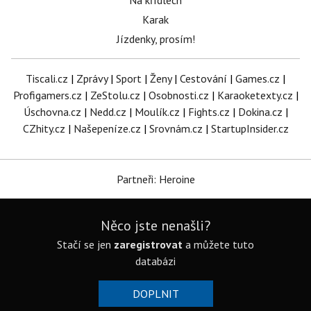
Na křídlech
Karak
Jízdenky, prosím!
Tiscali.cz
|
Zprávy
|
Sport
|
Ženy
|
Cestování
|
Games.cz
|
Profigamers.cz
|
ZeStolu.cz
|
Osobnosti.cz
|
Karaoketexty.cz
|
Úschovna.cz
|
Nedd.cz
|
Moulík.cz
|
Fights.cz
|
Dokina.cz
|
CZhity.cz
|
Našepeníze.cz
|
Srovnám.cz
|
StartupInsider.cz
Partneři: Heroine
Něco jste nenašli?
Stačí se jen
zaregistrovat
a můžete tuto
databázi
DOPLNIT