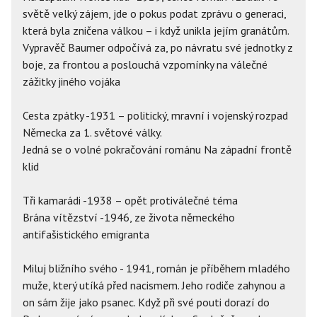
světě velký zájem, jde o pokus podat zprávu o generaci,
která byla zničena válkou – i když unikla jejím granátům.
Vypravěč Baumer odpočívá za, po návratu své jednotky z
boje, za frontou a poslouchá vzpomínky na válečné
zážitky jiného vojáka
Cesta zpátky -1931 – politický, mravní i vojenský rozpad
Německa za 1. světové války.
Jedná se o volné pokračování románu Na západní frontě
klid
Tři kamarádi -1938 – opět protiválečné téma
Brána vítězství -1946, ze života německého
antifašistického emigranta
Miluj bližního svého - 1941, román je příběhem mladého
muže, který utíká před nacismem. Jeho rodiče zahynou a
on sám žije jako psanec. Když při své pouti dorazí do