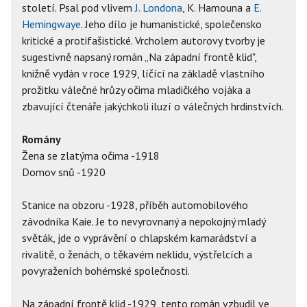
století. Psal pod vlivem
J. Londona
, K. Hamouna a
E.
Hemingwaye
. Jeho dílo je humanistické, společensko
kritické a protifašistické. Vrcholem autorovy tvorby je
sugestivně napsaný román „Na západní frontě klid",
knižně vydán v roce 1929, líčící na základě vlastního
prožitku válečné hrůzy očima mladičkého vojáka a
zbavující čtenáře jakýchkoli iluzí o válečných hrdinstvích.
Romány
Žena se zlatýma očima -1918
Domov snů -1920
Stanice na obzoru -1928, příběh automobilového
závodníka Kaie. Je to nevyrovnaný a nepokojný mladý
světák, jde o vyprávění o chlapském kamarádství a
rivalitě, o ženách, o těkavém neklidu, výstřelcích a
povyraženích bohémské společnosti.
Na západní frontě klid -1929, tento román vzbudil ve