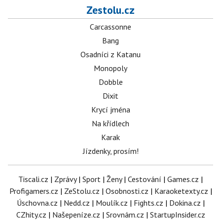
Zestolu.cz
Carcassonne
Bang
Osadníci z Katanu
Monopoly
Dobble
Dixit
Krycí jména
Na křídlech
Karak
Jízdenky, prosím!
Tiscali.cz
|
Zprávy
|
Sport
|
Ženy
|
Cestování
|
Games.cz
|
Profigamers.cz
|
ZeStolu.cz
|
Osobnosti.cz
|
Karaoketexty.cz
|
Úschovna.cz
|
Nedd.cz
|
Moulík.cz
|
Fights.cz
|
Dokina.cz
|
CZhity.cz
|
Našepeníze.cz
|
Srovnám.cz
|
StartupInsider.cz