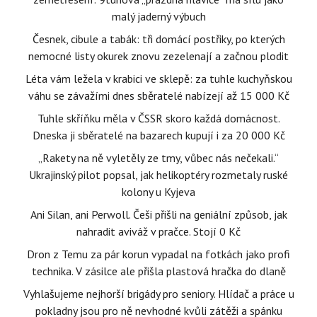
malý jaderný výbuch
Česnek, cibule a tabák: tři domácí postřiky, po kterých
nemocné listy okurek znovu zezelenají a začnou plodit
Léta vám ležela v krabici ve sklepě: za tuhle kuchyňskou
váhu se závažími dnes sběratelé nabízejí až 15 000 Kč
Tuhle skříňku měla v ČSSR skoro každá domácnost.
Dneska ji sběratelé na bazarech kupují i za 20 000 Kč
„Rakety na ně vyletěly ze tmy, vůbec nás nečekali.“
Ukrajinský pilot popsal, jak helikoptéry rozmetaly ruské
kolony u Kyjeva
Ani Silan, ani Perwoll. Češi přišli na geniální způsob, jak
nahradit aviváž v pračce. Stojí 0 Kč
Dron z Temu za pár korun vypadal na fotkách jako profi
technika. V zásilce ale přišla plastová hračka do dlaně
Vyhlašujeme nejhorší brigády pro seniory. Hlídač a práce u
pokladny jsou pro ně nevhodné kvůli zátěži a spánku