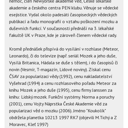
nemoc, člen Newyorské akademie věd, České lékařské
akademie a českého centra PEN klubu. Věnuje se vědecké
esejistice. Vydal okolo padesáti časopiseckých vědeckých
publikací a řadu monografií o vztahu poškození mozku a
duševních funkcí. V současnosti přednáší na 3. lékařské
fakultě UK v Praze, kde je zároveň členem vědecké rady.
Kromě přednášek přispívá do vysílání v rozhlase (Meteor,
Leonardo), či do televize (např. seriál Mozek a jeho duše,
Vysílá Britanica, Hádala se duše s tělem), i do časopisů či
novin (Vesmír, T-magazín, Lidové noviny). Získal cenu
ČSAV za popularizaci vědy (1992), cenu nakladatelství
Vyšehrad (1994) a cenu rozhlasového pořadu Meteor za
knihu Mozek a jeho duše (1995), cenu firmy Janssen za
knihu: Lidský mozek. Funkční systémy. Norma a poruchy
(2001), cenu Vojty Náprstka České Akademie věd za
popularizaci věd o mozku (2006). Jméno "Koukolík"
obdržela planetka 10213 1997 RK7 (objevili M.Tichý a Z
Moravec, Kleť 1997)