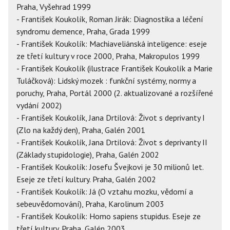
Praha, Vyšehrad 1999
- František Koukolík, Roman Jirák: Diagnostika a léčení
syndromu demence, Praha, Grada 1999
- František Koukolík: Machiaveliánská inteligence: eseje
ze třetí kultury v roce 2000, Praha, Makropulos 1999
- František Koukolík (ilustrace František Koukolík a Marie
Tuláčková): Lidský mozek : funkční systémy, normy a
poruchy, Praha, Portál 2000 (2. aktualizované a rozšířené
vydání 2002)
- František Koukolík, Jana Drtilová: Život s deprivanty I
(Zlo na každý den), Praha, Galén 2001
- František Koukolík, Jana Drtilová: Život s deprivanty II
(Základy stupidologie), Praha, Galén 2002
- František Koukolík: Josefu Švejkovi je 30 milionů let.
Eseje ze třetí kultury. Praha, Galén 2002
- František Koukolík: Já (O vztahu mozku, vědomí a
sebeuvědomování), Praha, Karolinum 2003
- František Koukolík: Homo sapiens stupidus. Eseje ze
třetí kultury. Praha, Galén 2003