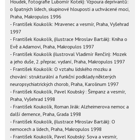
Houdek, fotografie Lubomír Kotek): Vzpoura deprivantů:
o špatných lidech, skupinové hlouposti a uchvácené moci,
Praha, Makropulos 1996
- František Koukolík: Mravenec a vesmír, Praha, Vyšehrad
1997
- František Koukolík, (ilustrace Miroslav Barták): Kniha o
Evě a Adamovi, Praha, Makropulos 1997
- František Koukolík (ilustroval Vladimír Renčín): Mozek
a jeho duše, 2. přeprac. vydaní, Praha, Makropulos 1997
- František Koukolík: O vztahu lidského mozku a
chování: strukturální a funkční podklady některých
neuropsychiatrických chorob, Praha, Karolinum 1997
- František Koukolík, Pavel Koubský : Šimpanz a vesmír,
Praha, Vyšehrad 1998
- František Koukolík, Roman Jirák: Alzheimerova nemoc a
další demence, Praha, Grada 1998
- František Koukolík, (ilustrace Miroslav Barták): O
nemocech a lidech, Praha, Makropulos 1998
- František Koukolík, Pavel Koubský: Sova a vesmír,