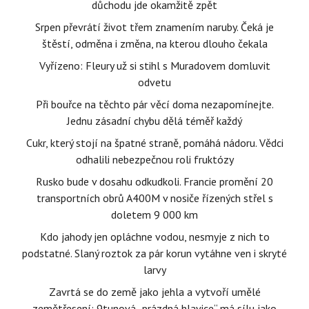
důchodu jde okamžitě zpět
Srpen převrátí život třem znamením naruby. Čeká je
štěstí, odměna i změna, na kterou dlouho čekala
Vyřízeno: Fleury už si stihl s Muradovem domluvit
odvetu
Při bouřce na těchto pár věcí doma nezapomínejte.
Jednu zásadní chybu dělá téměř každý
Cukr, který stojí na špatné straně, pomáhá nádoru. Vědci
odhalili nebezpečnou roli fruktózy
Rusko bude v dosahu odkudkoli. Francie promění 20
transportních obrů A400M v nosiče řízených střel s
doletem 9 000 km
Kdo jahody jen opláchne vodou, nesmyje z nich to
podstatné. Slaný roztok za pár korun vytáhne ven i skryté
larvy
Zavrtá se do země jako jehla a vytvoří umělé
zemětřesení: 9tunová „prázdná hlavice“ má sílu jako