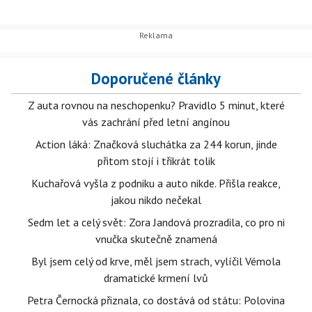
Doporučené články
Z auta rovnou na neschopenku? Pravidlo 5 minut, které
vás zachrání před letní angínou
Action láká: Značková sluchátka za 244 korun, jinde
přitom stojí i třikrát tolik
Kuchařová vyšla z podniku a auto nikde. Přišla reakce,
jakou nikdo nečekal
Sedm let a celý svět: Zora Jandová prozradila, co pro ni
vnučka skutečně znamená
Byl jsem celý od krve, měl jsem strach, vylíčil Vémola
dramatické krmení lvů
Petra Černocká přiznala, co dostává od státu: Polovina