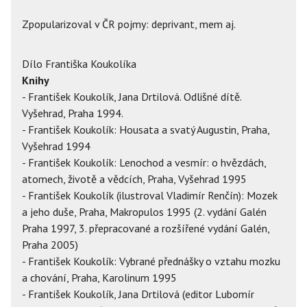
Zpopularizoval v ČR pojmy: deprivant, mem aj.
Dílo Františka Koukolíka
Knihy
- František Koukolík, Jana Drtilová. Odlišné dítě.
Vyšehrad, Praha 1994.
- František Koukolík: Housata a svatý Augustin, Praha,
Vyšehrad 1994
- František Koukolík: Lenochod a vesmír: o hvězdách,
atomech, životě a vědcích, Praha, Vyšehrad 1995
- František Koukolík (ilustroval Vladimír Renčín): Mozek
a jeho duše, Praha, Makropulos 1995 (2. vydání Galén
Praha 1997, 3. přepracované a rozšířené vydání Galén,
Praha 2005)
- František Koukolík: Vybrané přednášky o vztahu mozku
a chování, Praha, Karolinum 1995
- František Koukolík, Jana Drtilová (editor Lubomír