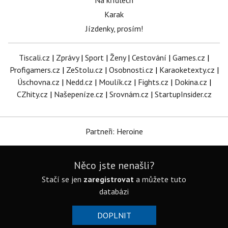
Na křídlech
Karak
Jízdenky, prosím!
Tiscali.cz
|
Zprávy
|
Sport
|
Ženy
|
Cestování
|
Games.cz
|
Profigamers.cz
|
ZeStolu.cz
|
Osobnosti.cz
|
Karaoketexty.cz
|
Úschovna.cz
|
Nedd.cz
|
Moulík.cz
|
Fights.cz
|
Dokina.cz
|
CZhity.cz
|
Našepeníze.cz
|
Srovnám.cz
|
StartupInsider.cz
Partneři: Heroine
Něco jste nenašli?
Stačí se jen
zaregistrovat
a můžete tuto
databázi
DOPLNIT