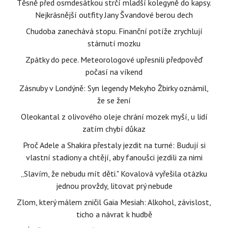
Těsně před osmdesátkou strčí mladší kolegyně do kapsy.
Nejkrásnější outfity Jany Švandové berou dech
Chudoba zanechává stopu. Finanční potíže zrychlují
stárnutí mozku
Zpátky do pece. Meteorologové upřesnili předpověď
počasí na víkend
Zásnuby v Londýně: Syn legendy Mekyho Žbirky oznámil,
že se žení
Oleokantal z olivového oleje chrání mozek myší, u lidí
zatím chybí důkaz
Proč Adele a Shakira přestaly jezdit na turné: Budují si
vlastní stadiony a chtějí, aby fanoušci jezdili za nimi
„Slavím, že nebudu mít děti." Kovalová vyřešila otázku
jednou provždy, litovat prý nebude
Zlom, který málem zničil Gaia Mesiah: Alkohol, závislost,
ticho a návrat k hudbě