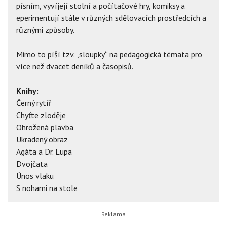
písním, vyvíjejí stolní a počítačové hry, komiksy a
eperimentují stále v různých sdělovacích prostředcích a
různými způsoby.
Mimo to píší tzv. „sloupky“ na pedagogická témata pro
více než dvacet deníků a časopisů.
Knihy:
Černý rytíř
Chyťte zloděje
Ohrožená plavba
Ukradený obraz
Agáta a Dr. Lupa
Dvojčata
Únos vlaku
S nohami na stole