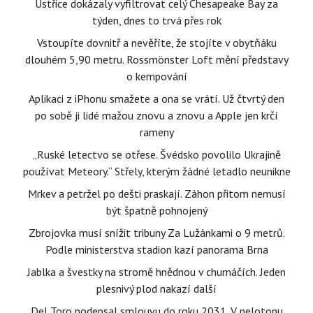
Ústřice dokázaly vyfiltrovat celý Chesapeake Bay za
týden, dnes to trvá přes rok
Vstoupíte dovnitř a nevěříte, že stojíte v obytňáku
dlouhém 5,90 metru. Rossmönster Loft mění představy
o kempování
Aplikaci z iPhonu smažete a ona se vrátí. Už čtvrtý den
po sobě ji lidé mažou znovu a znovu a Apple jen krčí
rameny
„Ruské letectvo se otřese. Švédsko povolilo Ukrajině
používat Meteory.“ Střely, kterým žádné letadlo neunikne
Mrkev a petržel po dešti praskají. Záhon přitom nemusí
být špatně pohnojený
Zbrojovka musí snížit tribuny Za Lužánkami o 9 metrů.
Podle ministerstva stadion kazí panorama Brna
Jablka a švestky na stromě hnědnou v chumáčích. Jeden
plesnivý plod nakazí další
Del Toro podepsal smlouvu do roku 2031. V pelotonu