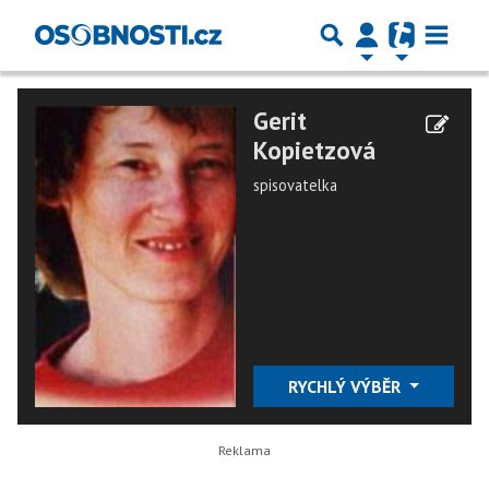
Gerit
Kopietzová
spisovatelka
RYCHLÝ VÝBĚR