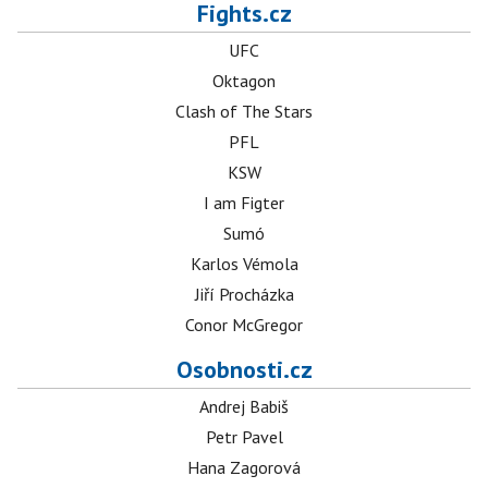
Fights.cz
UFC
Oktagon
Clash of The Stars
PFL
KSW
I am Figter
Sumó
Karlos Vémola
Jiří Procházka
Conor McGregor
Osobnosti.cz
Andrej Babiš
Petr Pavel
Hana Zagorová