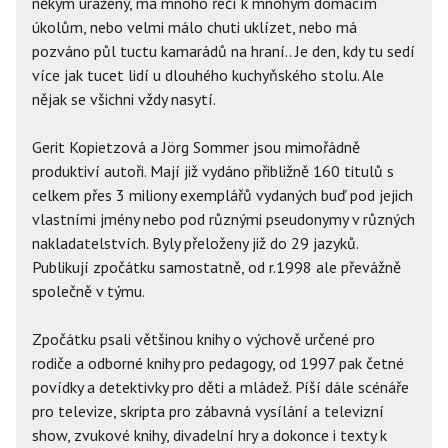
někým uražený, má mnoho řečí k mnohým domácím
úkolům, nebo velmi málo chuti uklízet, nebo má
pozváno půl tuctu kamarádů na hraní.. Je den, kdy tu sedí
více jak tucet lidí u dlouhého kuchyňského stolu. Ale
nějak se všichni vždy nasytí.
Gerit Kopietzová a Jörg Sommer jsou mimořádně
produktiví autoři. Mají již vydáno přibližně 160 titulů s
celkem přes 3 miliony exemplářů vydaných buď pod jejich
vlastními jmény nebo pod různými pseudonymy v různých
nakladatelstvích. Byly přeloženy již do 29 jazyků.
Publikují zpočátku samostatně, od r.1998 ale převážně
společně v týmu.
Zpočátku psali většinou knihy o výchově určené pro
rodiče a odborné knihy pro pedagogy, od 1997 pak četné
povídky a detektivky pro děti a mládež. Píší dále scénáře
pro televize, skripta pro zábavná vysílání a televizní
show, zvukové knihy, divadelní hry a dokonce i texty k