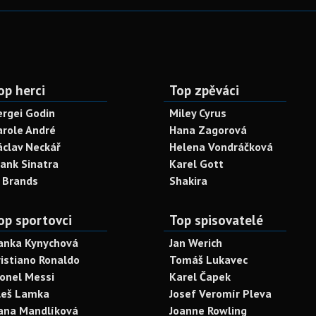
op herci
Top zpěváci
ergei Godin
Miley Cyrus
arole André
Hana Zagorová
áclav Neckář
Helena Vondráčková
rank Sinatra
Karel Gott
. Brands
Shakira
op sportovci
Top spisovatelé
anka Kynychová
Jan Werich
ristiano Ronaldo
Tomáš Lukavec
ionel Messi
Karel Čapek
leš Lamka
Josef Veromír Pleva
ana Mandlíková
Joanne Rowling