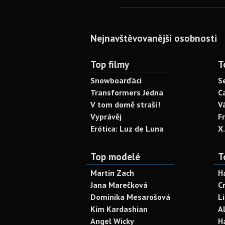
Nejnavštěvovanější osobnosti
Top filmy
T
Snowboarďáci
S
Transformers Jedna
C
V tom domě straší!
V
Vyprávěj
F
Erótica: Luz de Luna
X
Top modelé
T
Martin Zach
H
Jana Marečková
C
Dominika Mesarošová
L
Kim Kardashian
A
Angel Wicky
H