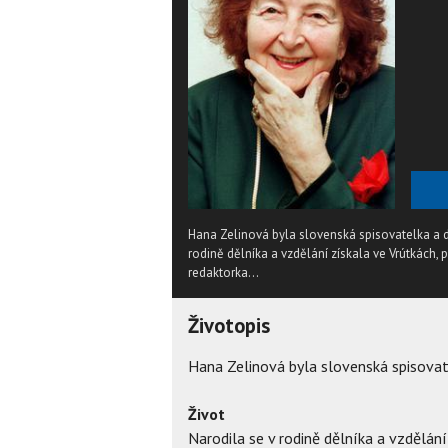
Hana Zelinová byla slovenská spisovatelka a dr
rodině dělníka a vzdělání získala ve Vrútkách,
redaktorka...
Životopis
Hana Zelinová byla slovenská spisovate
Život
Narodila se v rodině dělníka a vzdělán