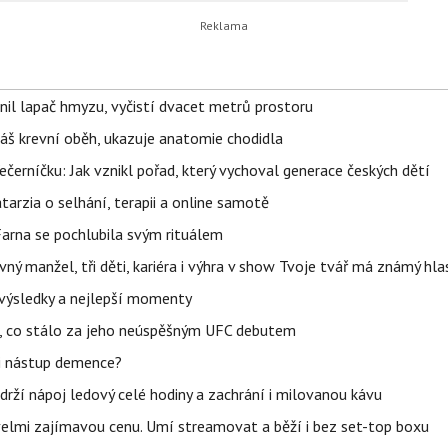
nil lapač hmyzu, vyčistí dvacet metrů prostoru
váš krevní oběh, ukazuje anatomie chodidla
černíčku: Jak vznikl pořad, který vychoval generace českých dětí
Katarzia o selhání, terapii a online samotě
Farna se pochlubila svým rituálem
ný manžel, tři děti, kariéra i výhra v show Tvoje tvář má známý hla
– výsledky a nejlepší momenty
il, co stálo za jeho neúspěšným UFC debutem
li nástup demence?
udrží nápoj ledový celé hodiny a zachrání i milovanou kávu
 velmi zajímavou cenu. Umí streamovat a běží i bez set-top boxu