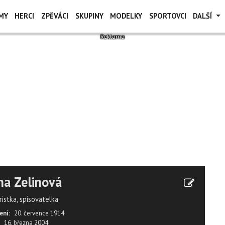
MY
HERCI
ZPĚVÁCI
SKUPINY
MODELKY
SPORTOVCI
DALŠÍ
a Zelinová
istka, spisovatelka
ení:
20. července 1914
16. března 2004