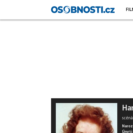
FIL
Han
scénár
Naroz
Úmrtí: