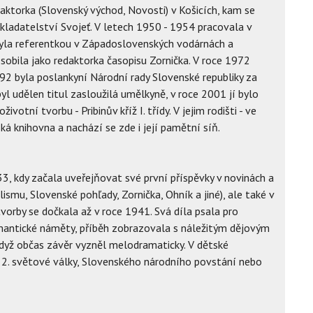
daktorka (Slovenský východ, Novosti) v Košicích, kam se
akladatelství Svojeť. V letech 1950 - 1954 pracovala v
byla referentkou v Západoslovenských vodárnách a
sobila jako redaktorka časopisu Zornička. V roce 1972
92 byla poslankyní Národní rady Slovenské republiky za
yl udělen titul zasloužilá umělkyně, v roce 2001 jí bylo
votní tvorbu - Pribinův kříž I. třídy. V jejim rodišti - ve
á knihovna a nachází se zde i její pamětní síň.
933, kdy začala uveřejňovat své první příspěvky v novinách a
lismu, Slovenské pohľady, Zornička, Ohník a jiné), ale také v
tvorby se dočkala až v roce 1941. Svá díla psala pro
mantické náměty, příběh zobrazovala s náležitým dějovým
dyž občas závěr vyzněl melodramaticky. V dětské
u 2. světové války, Slovenského národního povstání nebo