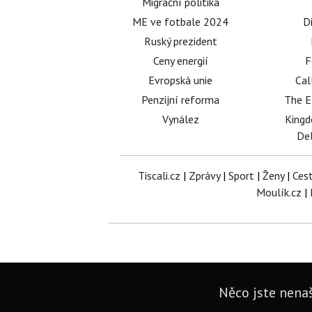
Migrační politika
ME ve fotbale 2024
D
Ruský prezident
Ceny energií
F
Evropská unie
Cal
Penzijní reforma
The E
Vynález
King
Del
Tiscali.cz
|
Zprávy
|
Sport
|
Ženy
|
Ces
Moulík.cz
|
Něco jste nenaš