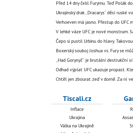
Před 14 dny čelil Furymu. Teď Polák do
Ukrajinský drak „Dracarys“ děsí ruské vo
Verhoeven má jasno. Přestup do UFC m
V lehké váze UFC je nové monstrum. Sa
Čepo si pustil Urbinu do hlavy. Takovo
Boxerský souboj Joshua vs. Fury se můž
„Had Gorynyč“ je brutální destrukční síl
Odhad výplat UFC ukazuje propast. Kle
Chtěl jen zbourat zeď v domě. Za ní v
Tiscali.cz
Ga
Inflace
R
Ukrajina
Assas
Válka na Ukrajině
S