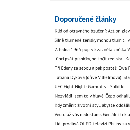
Doporučené články
Klid od otravného bzučení: Action zlev
Silně tlumené tenisky mohou tlumit i 
2. ledna 1965 poprvé zazněla znělka Ve
„Chci psát písničky, ne točit reelska.“ 
Tři Edeny za sebou a pak postel: Ewa 
Tatiana Dyková (dříve Vilhelmová): Slav
UFC Fight Night: Gamrot vs. Salkilld 
Nezvládl jsem to v hlavě. Čepo odhal
Kdy změnit životní styl, abyste oddáli
Vedro už vás nedostane: Geniální trik 
Lidl prodává QLED televizi Philips za