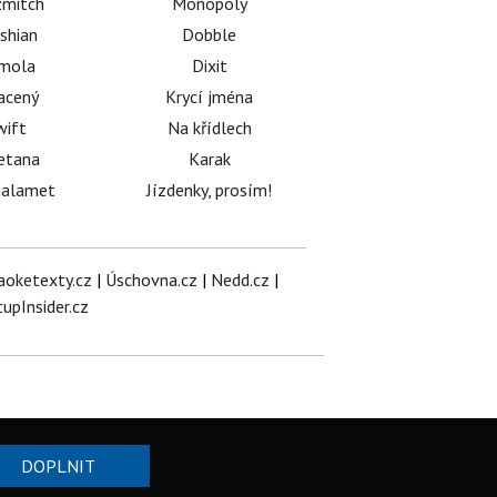
mitch
Monopoly
shian
Dobble
émola
Dixit
acený
Krycí jména
wift
Na křídlech
etana
Karak
halamet
Jízdenky, prosím!
aoketexty.cz
|
Úschovna.cz
|
Nedd.cz
|
tupInsider.cz
DOPLNIT