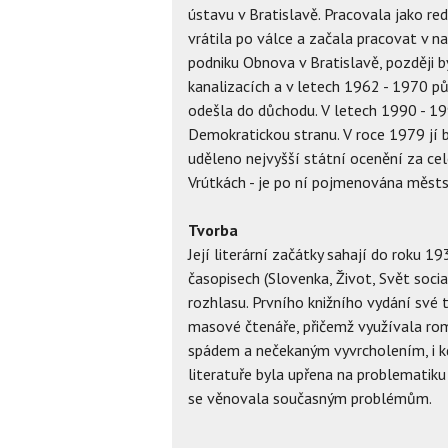
ústavu v Bratislavě. Pracovala jako re
vrátila po válce a začala pracovat v n
podniku Obnova v Bratislavě, později 
kanalizacích a v letech 1962 - 1970 pů
odešla do důchodu. V letech 1990 - 19
Demokratickou stranu. V roce 1979 jí b
uděleno nejvyšší státní ocenění za celoži
Vrútkách - je po ní pojmenována městsk
Tvorba
Její literární začátky sahají do roku 1
časopisech (Slovenka, Život, Svět socia
rozhlasu. Prvního knižního vydání své 
masové čtenáře, přičemž využívala ro
spádem a nečekaným vyvrcholením, i k
literatuře byla upřena na problematik
se věnovala současným problémům.