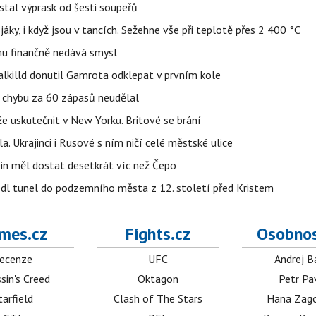
stal výprask od šesti soupeřů
jáky, i když jsou v tancích. Sežehne vše při teplotě přes 2 400 °C
u finančně nedává smysl
lkilld donutil Gamrota odklepat v prvním kole
u chybu za 60 zápasů neudělal
e uskutečnit v New Yorku. Britové se brání
a. Ukrajinci i Rusové s ním ničí celé městské ulice
in měl dostat desetkrát víc než Čepo
edl tunel do podzemního města z 12. století před Kristem
mes.cz
Fights.cz
Osobnos
ecenze
UFC
Andrej B
sin's Creed
Oktagon
Petr Pa
tarfield
Clash of The Stars
Hana Zag