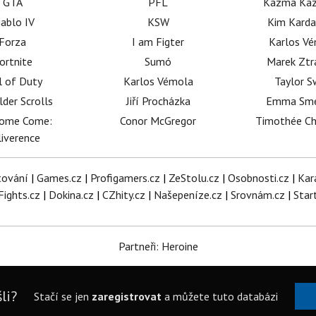
GTA
PFL
Kazma Kaz
iablo IV
KSW
Kim Karda
Forza
I am Figter
Karlos V
ortnite
Sumó
Marek Ztr
l of Duty
Karlos Vémola
Taylor S
lder Scrolls
Jiří Procházka
Emma Sm
dome Come:
Conor McGregor
Timothée C
iverence
tování
|
Games.cz
|
Profigamers.cz
|
ZeStolu.cz
|
Osobnosti.cz
|
Kar
Fights.cz
|
Dokina.cz
|
CZhity.cz
|
Našepeníze.cz
|
Srovnám.cz
|
Star
Partneři: Heroine
li?
Stačí se jen
zaregistrovat
a můžete tuto databázi