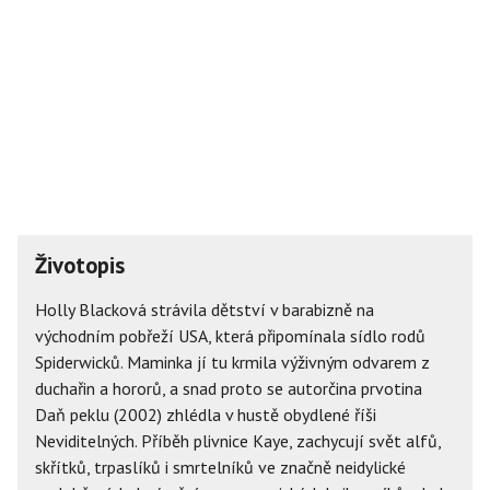
Životopis
Holly Blacková strávila dětství v barabizně na
východním pobřeží USA, která připomínala sídlo rodů
Spiderwicků. Maminka jí tu krmila výživným odvarem z
duchařin a hororů, a snad proto se autorčina prvotina
Daň peklu (2002) zhlédla v hustě obydlené říši
Neviditelných. Příběh plivnice Kaye, zachycují svět alfů,
skřítků, trpaslíků i smrtelníků ve značně neidylické