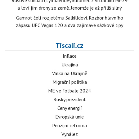
Rusové sundali čtyřhlavňový kulomet z vrtulníku Mi-24
a loví jím drony ze země. Jenomže je až příliš silný
Gamrot čelí rozjetému Salkilldovi. Rozbor hlavního
zápasu UFC Vegas 120 a dva zajímavé sázkové tipy
Tiscali.cz
Inflace
Ukrajina
Válka na Ukrajině
Migrační politika
ME ve fotbale 2024
Ruský prezident
Ceny energií
Evropská unie
Penzijní reforma
Vynález