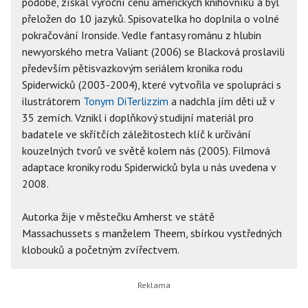
podobě, získal výroční cenu amerických knihovníků a byl
přeložen do 10 jazyků. Spisovatelka ho doplnila o volné
pokračování Ironside. Vedle fantasy románu z hlubin
newyorského metra Valiant (2006) se Blacková proslavili
především pětisvazkovým seriálem kronika rodu
Spiderwicků (2003-2004), které vytvořila ve spolupráci s
ilustrátorem
Tonym DiTerlizzim
a nadchla jím děti už v
35 zemích. Vznikl i doplňkový studijní materiál pro
badatele ve skřítčích záležitostech klíč k určivání
kouzelných tvorů ve světě kolem nás (2005). Filmová
adaptace kroniky rodu Spiderwicků byla u nás uvedena v
2008.
Autorka žije v městečku Amherst ve státě
Massachussets s manželem Theem, sbírkou vystředných
klobouků a početným zvířectvem.