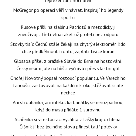
reprezentant Sochůrek
McGregor po operaci věří v návrat. Inspirují ho legendy
sportu
Rusové přišli na slabinu Patriotů a metodicky ji
zneužívají. Třetí vlna raket už proletí bez odporu
Stovky tisíc Čechů stále čekají na chytrý elektroměr. Kdo
chce předběhnout frontu, zaplatí tisíce korun
Glossoa přišel z pražské Slavie do Brna na hostování.
Česky neumí, ale na hřišti vyčnívá i přes vlastní gól
Ondřej Novotný popsal rostoucí popularitu. Ve Varech ho
fanoušci zastavovali na každém kroku, stěžovat si ale
nechce
Ani strouhanka, ani mléko: karbanátky se nerozpadnou,
když do masa přidáte 1 surovinu
Stařenka si v restauraci vytáhla z tašky krajíc chleba.
Číšník jí bez jediného slova přinesl talíř polévky