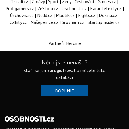
Tiscali.cz
|
Zprávy
|
Sport
|
Ženy
|
Cestování
|
Games.cz
|
Profigamers.cz
|
ZeStolu.cz
|
Osobnosti.cz
|
Karaoketexty.cz
|
Úschovna.cz
|
Nedd.cz
|
Moulík.cz
|
Fights.cz
|
Dokina.cz
|
CZhity.cz
|
Našepeníze.cz
|
Srovnám.cz
|
StartupInsider.cz
Partneři: Heroine
Něco jste nenašli?
Stačí se jen
zaregistrovat
a můžete tuto
databázi
DOPLNIT