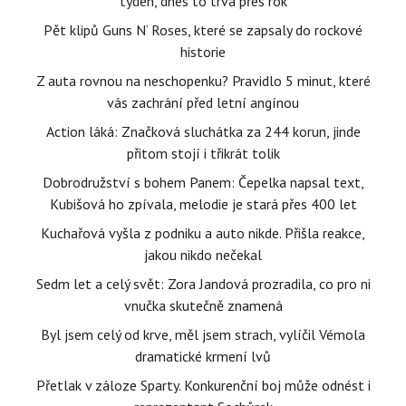
týden, dnes to trvá přes rok
Pět klipů Guns N‘ Roses, které se zapsaly do rockové
historie
Z auta rovnou na neschopenku? Pravidlo 5 minut, které
vás zachrání před letní angínou
Action láká: Značková sluchátka za 244 korun, jinde
přitom stojí i třikrát tolik
Dobrodružství s bohem Panem: Čepelka napsal text,
Kubišová ho zpívala, melodie je stará přes 400 let
Kuchařová vyšla z podniku a auto nikde. Přišla reakce,
jakou nikdo nečekal
Sedm let a celý svět: Zora Jandová prozradila, co pro ni
vnučka skutečně znamená
Byl jsem celý od krve, měl jsem strach, vylíčil Vémola
dramatické krmení lvů
Přetlak v záloze Sparty. Konkurenční boj může odnést i