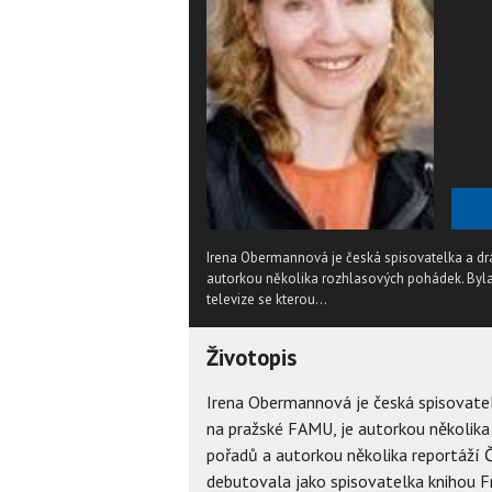
Irena Obermannová je česká spisovatelka a dra
autorkou několika rozhlasových pohádek. Byla
televize se kterou...
Životopis
Irena Obermannová je česká spisovatel
na pražské FAMU, je autorkou několika
pořadů a autorkou několika reportáží 
debutovala jako spisovatelka knihou Fr