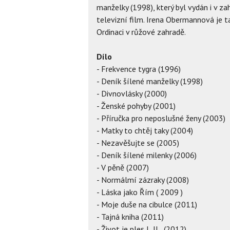
manželky (1998), který byl vydán i v z
televizní film. Irena Obermannová je t
Ordinaci v růžové zahradě.
Dílo
- Frekvence tygra (1996)
- Deník šílené manželky (1998)
- Divnovlásky (2000)
- Ženské pohyby (2001)
- Příručka pro neposlušné ženy (2003)
- Matky to chtěj taky (2004)
- Nezavěšujte se (2005)
- Deník šílené milenky (2006)
- V pěně (2007)
- Normálmí zázraky (2008)
- Láska jako Řím ( 2009 )
- Moje duše na cibulce (2011)
- Tajná kniha (2011)
- Život je ples I.,II., (2012)