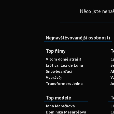
Něco jste nenaš
Nejnavštěvovanější osobnosti
Top filmy
T
V tom domě straší!
C
Erótica: Luz de Luna
S
Snowboarďáci
A
Vyprávěj
V
Transformers Jedna
J
Top modelé
T
Jana Marečková
L
Dominika Mesarošová
C