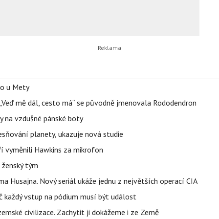
lo u Mety
eň „Veď mě dál, cesto má“ se původně jmenovala Rododendron
y na vzdušné pánské boty
sňování planety, ukazuje nová studie
eří vyměnili Hawkins za mikrofon
e ženský tým
a Husajna. Nový seriál ukáže jednu z největších operací CIA
č každý vstup na pódium musí být událost
mské civilizace. Zachytit ji dokážeme i ze Země