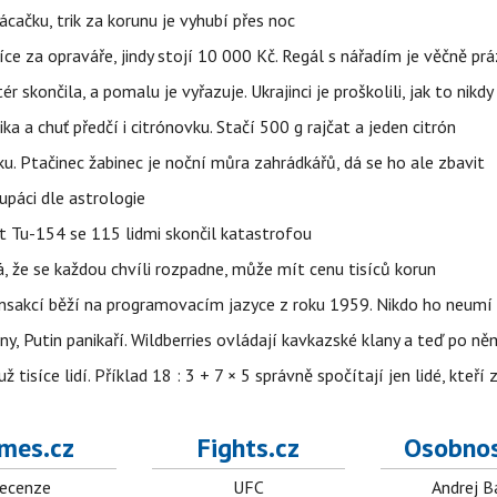
ačku, trik za korunu je vyhubí přes noc
íce za opraváře, jindy stojí 10 000 Kč. Regál s nářadím je věčně pr
ér skončila, a pomalu je vyřazuje. Ukrajinci je proškolili, jak to nikdy
ika a chuť předčí i citrónovku. Stačí 500 g rajčat a jeden citrón
ku. Ptačinec žabinec je noční můra zahrádkářů, dá se ho ale zbavit
upáci dle astrologie
et Tu-154 se 115 lidmi skončil katastrofou
á, že se každou chvíli rozpadne, může mít cenu tisíců korun
nsakcí běží na programovacím jazyce z roku 1959. Nikdo ho neumí 
ny, Putin panikaří. Wildberries ovládají kavkazské klany a teď po něm
isíce lidí. Příklad 18 : 3 + 7 × 5 správně spočítají jen lidé, kteří 
mes.cz
Fights.cz
Osobnos
ecenze
UFC
Andrej B