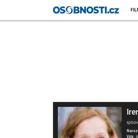
FIL
Ir
spiso
Naroz
Věk:
6