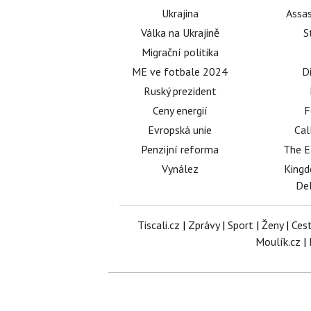
Ukrajina
Assas
Válka na Ukrajině
S
Migrační politika
ME ve fotbale 2024
D
Ruský prezident
Ceny energií
F
Evropská unie
Cal
Penzijní reforma
The E
Vynález
King
Del
Tiscali.cz
|
Zprávy
|
Sport
|
Ženy
|
Ces
Moulík.cz
|