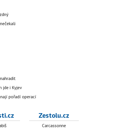
ázdný
 nečekali
nahradit
 jde i Kyjev
znají pořadí operací
ti.cz
Zestolu.cz
abiš
Carcassonne