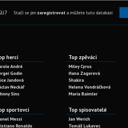
li?
Stačí se jen
zaregistrovat
a můžete tuto databázi
op herci
Top zpěváci
arole André
Miley Cyrus
ergei Godin
Hana Zagorová
lice Jandová
Shakira
áclav Neckář
Helena Vondráčková
ohnny Sins
Maria Baimler
op sportovci
Top spisovatelé
ionel Messi
Jan Werich
ristiano Ronaldo
Tomáš Lukavec