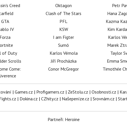
sin's Creed
Oktagon
Petr Pa
tarfield
Clash of The Stars
Hana Zag
GTA
PFL
Kazma Kaz
iablo IV
KSW
Kim Karda
Forza
I am Figter
Karlos V
ortnite
Sumó
Marek Ztr
l of Duty
Karlos Vémola
Taylor S
lder Scrolls
Jiří Procházka
Emma Sm
dome Come:
Conor McGregor
Timothée C
iverence
tování
|
Games.cz
|
Profigamers.cz
|
ZeStolu.cz
|
Osobnosti.cz
|
Kar
Fights.cz
|
Dokina.cz
|
CZhity.cz
|
Našepeníze.cz
|
Srovnám.cz
|
Star
Partneři: Heroine