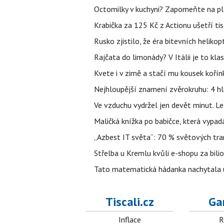
Octomilky v kuchyni? Zapomeňte na plác
Krabička za 125 Kč z Actionu ušetří tis
Rusko zjistilo, že éra bitevních helikopt
Rajčata do limonády? V Itálii je to klas
Kvete i v zimě a stačí mu kousek kořín
Nejhloupější znamení zvěrokruhu: 4 hl
Ve vzduchu vydržel jen devět minut. L
Maličká knížka po babičce, která vypad
„Azbest IT světa“: 70 % světových tra
Střelba u Kremlu kvůli e-shopu za bilio
Tato matematická hádanka nachytala už t
Tiscali.cz
Ga
Inflace
R