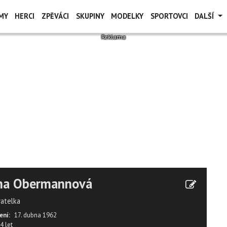
MY
HERCI
ZPĚVÁCI
SKUPINY
MODELKY
SPORTOVCI
DALŠÍ
ena Obermannová
vatelka
ení:
17. dubna 1962
4 let