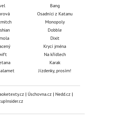
vel
Bang
orová
Osadníci z Katanu
mitch
Monopoly
shian
Dobble
émola
Dixit
acený
Krycí jména
wift
Na křídlech
etana
Karak
halamet
Jízdenky, prosím!
aoketexty.cz
|
Úschovna.cz
|
Nedd.cz
|
tupInsider.cz