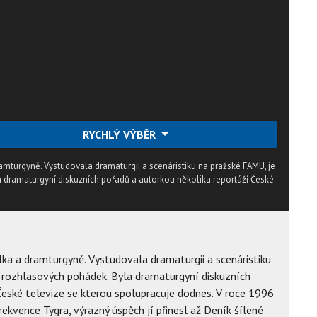
RYCHLÝ VÝBĚR
mturgyně. Vystudovala dramaturgii a scenáristiku na pražské FAMU, je
 dramaturgyní diskuzních pořadů a autorkou několika reportáží České
ka a dramturgyně. Vystudovala dramaturgii a scenáristiku
 rozhlasových pohádek. Byla dramaturgyní diskuzních
České televize se kterou spolupracuje dodnes. V roce 1996
ekvence Tygra, výrazný úspěch jí přinesl až Deník šílené