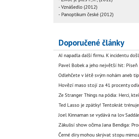
- Vznášedlo (2012)
- Panoptikum české (2012)
Doporučené články
AI napadla další firmu. K incidentu doš
Pavel Bobek a jeho největší hit: Pís
Odlehčete v létě svým nohám aneb tip
Hovězí maso stojí za 41 procenty odle
Ze Stranger Things na pódia: Herci, kt
Ted Lasso je zpátky! Tentokrát trénuj
Joel Kinnaman se vydává na lov Saddám
Zákulisí show očima Jana Bendiga: Pro
Černé díry mohou skrývat stopu mimoze