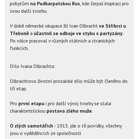
pobytům
na Podkarpatskou Rus
, kde čerpal inspiraci pro
svou další tvorbu.
V době německé okupace žil Ivan Olbracht
ve Stříbrci u
Třeboně
a
účastnil se odboje ve styku s partyzány
.
Po válce pracoval v různých státních a stranických
funkcích.
Dílo Ivana Olbrachta:
Olbrachtovo životní prozaické dílo může být členěno do
tří etap.
Pro
první etapu
i pro další vývoj tvorby se stala
charakteristickou
postava zlého muže
.
O zlých samotářích
- 1913, jde o tři povídky, všechny
jsou o vyděděncích ze společnosti