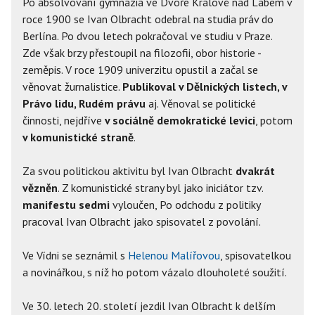
Po absolvování gymnázia ve Dvoře Králové nad Labem v
roce 1900 se Ivan Olbracht odebral na studia práv do
Berlína. Po dvou letech pokračoval ve studiu v Praze.
Zde však brzy přestoupil na filozofii, obor historie -
zeměpis. V roce 1909 univerzitu opustil a začal se
věnovat žurnalistice.
Publikoval v Dělnických listech, v
Právo lidu, Rudém právu
aj. Věnoval se politické
činnosti, nejdříve
v sociálně demokratické levici
, potom
v komunistické straně
.
Za svou politickou aktivitu byl Ivan Olbracht
dvakrát
vězněn
. Z komunistické strany byl jako iniciátor tzv.
manifestu sedmi
vyloučen, Po odchodu z politiky
pracoval Ivan Olbracht jako spisovatel z povolání.
Ve Vídni se seznámil s
Helenou Malířovou
, spisovatelkou
a novinářkou, s níž ho potom vázalo dlouholeté soužití.
Ve 30. letech 20. století jezdil Ivan Olbracht k delším