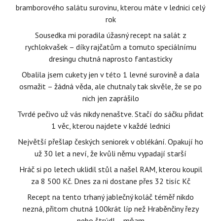
bramborového salátu surovinu, kterou máte v lednici celý
rok
Sousedka mi poradila úžasný recept na salát z
rychlokvašek – díky rajčatům a tomuto speciálnímu
dresingu chutná naprosto fantasticky
Obalila jsem cukety jen v této 1 levné surovině a dala
osmažit – žádná věda, ale chutnaly tak skvěle, že se po
nich jen zaprášilo
Tvrdé pečivo už vás nikdy nenaštve. Stačí do sáčku přidat
1 věc, kterou najdete v každé lednici
Největší přešlap českých seniorek v oblékání. Opakují ho
už 30 let a neví, že kvůli němu vypadají starší
Hráč si po letech uklidil stůl a našel RAM, kterou koupil
za 8 500 Kč. Dnes za ni dostane přes 32 tisíc Kč
Recept na tento trhaný jablečný koláč téměř nikdo
nezná, přitom chutná 100krát líp než Hraběnčiny řezy
nebo štrúdl – mňam