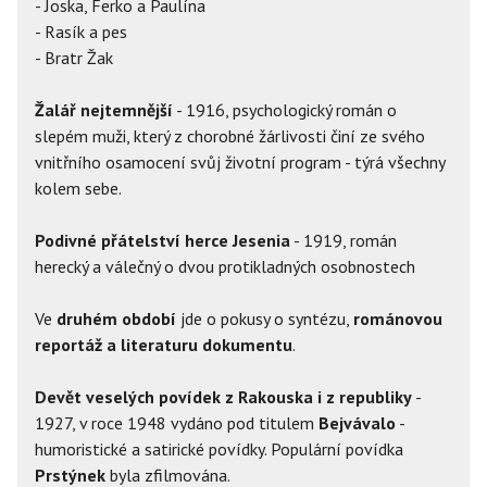
- Joska, Ferko a Paulína
- Rasík a pes
- Bratr Žak
Žalář nejtemnější
- 1916, psychologický román o
slepém muži, který z chorobné žárlivosti činí ze svého
vnitřního osamocení svůj životní program - týrá všechny
kolem sebe.
Podivné přátelství herce Jesenia
- 1919, román
herecký a válečný o dvou protikladných osobnostech
Ve
druhém období
jde o pokusy o syntézu,
románovou
reportáž a literaturu dokumentu
.
Devět veselých povídek z Rakouska i z republiky
-
1927, v roce 1948 vydáno pod titulem
Bejvávalo
-
humoristické a satirické povídky. Populární povídka
Prstýnek
byla zfilmována.