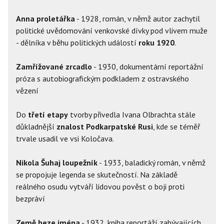
Anna proletářka
- 1928, román, v němž autor zachytil
politické uvědomování venkovské dívky pod vlivem muže
- dělníka v běhu politických událostí
roku 1920
.
Zamřížované zrcadlo
- 1930, dokumentární reportážní
próza s autobiografickým podkladem z ostravského
vězení
Do
třetí etapy
tvorby přivedla Ivana Olbrachta stále
důkladnější
znalost Podkarpatské Rusi
, kde se téměř
trvale usadil ve vsi Koločava.
Nikola Šuhaj loupežník
- 1933, baladický román, v němž
se propojuje legenda se skutečností. Na základě
reálného osudu vytváří lidovou pověst o boji proti
bezpráví
Země beze jména
- 1932, kniha reportáží zabývajících