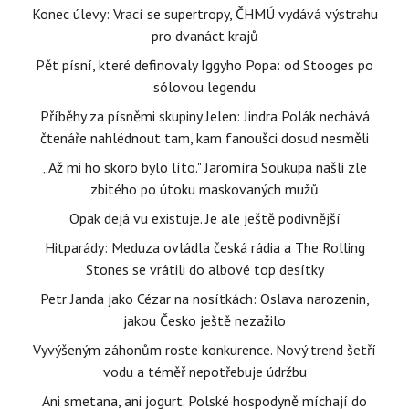
Konec úlevy: Vrací se supertropy, ČHMÚ vydává výstrahu
pro dvanáct krajů
Pět písní, které definovaly Iggyho Popa: od Stooges po
sólovou legendu
Příběhy za písněmi skupiny Jelen: Jindra Polák nechává
čtenáře nahlédnout tam, kam fanoušci dosud nesměli
„Až mi ho skoro bylo líto." Jaromíra Soukupa našli zle
zbitého po útoku maskovaných mužů
Opak dejá vu existuje. Je ale ještě podivnější
Hitparády: Meduza ovládla česká rádia a The Rolling
Stones se vrátili do albové top desítky
Petr Janda jako Cézar na nosítkách: Oslava narozenin,
jakou Česko ještě nezažilo
Vyvýšeným záhonům roste konkurence. Nový trend šetří
vodu a téměř nepotřebuje údržbu
Ani smetana, ani jogurt. Polské hospodyně míchají do