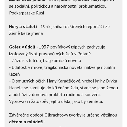
se sociální, politickou a národnostní problematikou
Podkarpatské Rusi
Hory a staletí
- 1935, kniha rozšířených reportáží ze
Země beze jména
Golet v údolí
- 1937, povídkový triptych zachycuje
izolovaný život pravověrných židů v Polaně.
- Zázrak s Julčou, tragikomická novela
- Událost v mikve, tragikomická novela, mikve je rituální
lázeň
- O smutných očích Hany Karadžičové, vrchol knihy. Dívka
Hanele se zamiluje do křtěného žida, stane se jeho ženou
a odchází z domova prokleta rodinou a souvěrci.
Vyprovází i žalozpěv jejího děda, jako by zemřela.
Závěrečné období Olbrachtovy tvorby je určeno většinou
dětem a mládeži
: