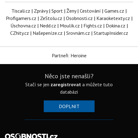
Tiscali.cz
|
Zprávy
|
Sport
|
Ženy
|
Cestování
|
Games.cz
|
Profigamers.cz
|
ZeStolu.cz
|
Osobnosti.cz
|
Karaoketexty.cz
|
Úschovna.cz
|
Nedd.cz
|
Moulík.cz
|
Fights.cz
|
Dokina.cz
|
CZhity.cz
|
Našepeníze.cz
|
Srovnám.cz
|
StartupInsider.cz
Partneři: Heroine
Něco jste nenašli?
Stačí se jen
zaregistrovat
a můžete tuto
databázi
DOPLNIT