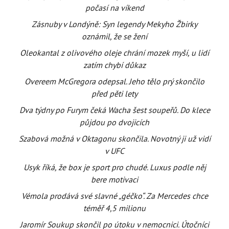
počasí na víkend
Zásnuby v Londýně: Syn legendy Mekyho Žbirky
oznámil, že se žení
Oleokantal z olivového oleje chrání mozek myší, u lidí
zatím chybí důkaz
Overeem McGregora odepsal. Jeho tělo prý skončilo
před pěti lety
Dva týdny po Furym čeká Wacha šest soupeřů. Do klece
půjdou po dvojicích
Szabová možná v Oktagonu skončila. Novotný ji už vidí
v UFC
Usyk říká, že box je sport pro chudé. Luxus podle něj
bere motivaci
Vémola prodává své slavné „géčko“. Za Mercedes chce
téměř 4,5 milionu
Jaromír Soukup skončil po útoku v nemocnici. Útočníci