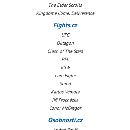
The Elder Scrolls
Kingdome Come: Deliverence
Fights.cz
UFC
Oktagon
Clash of The Stars
PFL
KSW
I am Figter
Sumó
Karlos Vémola
Jiří Procházka
Conor McGregor
Osobnosti.cz
Andrej Babiš