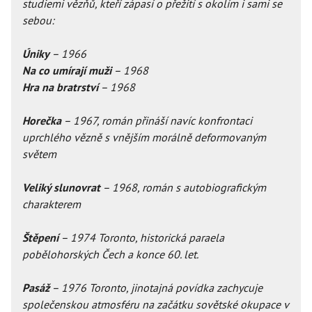
studiemi vězňů, kteří zápasí o přežití s okolím i sami se
sebou:
Úniky
– 1966
Na co umírají muži
– 1968
Hra na bratrství
– 1968
Horečka
– 1967, román přináší navíc konfrontaci
uprchlého vězně s vnějším morálně deformovaným
světem
Veliký slunovrat
– 1968, román s autobiografickým
charakterem
Štěpení
– 1974 Toronto, historická paraela
pobělohorských Čech a konce 60. let.
Pasáž
– 1976 Toronto, jinotajná povídka zachycuje
společenskou atmosféru na začátku sovětské okupace v