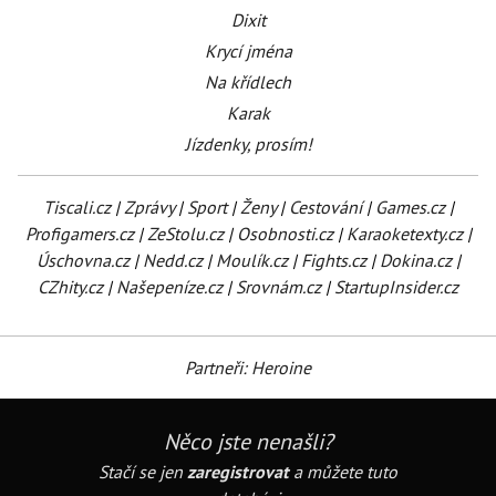
Dixit
Krycí jména
Na křídlech
Karak
Jízdenky, prosím!
Tiscali.cz
|
Zprávy
|
Sport
|
Ženy
|
Cestování
|
Games.cz
|
Profigamers.cz
|
ZeStolu.cz
|
Osobnosti.cz
|
Karaoketexty.cz
|
Úschovna.cz
|
Nedd.cz
|
Moulík.cz
|
Fights.cz
|
Dokina.cz
|
CZhity.cz
|
Našepeníze.cz
|
Srovnám.cz
|
StartupInsider.cz
Partneři: Heroine
Něco jste nenašli?
Stačí se jen
zaregistrovat
a můžete tuto