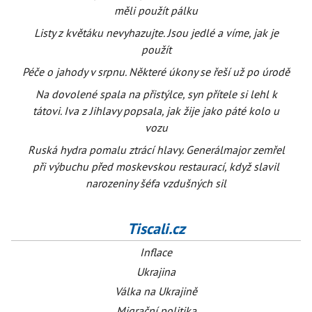
měli použít pálku
Listy z květáku nevyhazujte. Jsou jedlé a víme, jak je
použít
Péče o jahody v srpnu. Některé úkony se řeší už po úrodě
Na dovolené spala na přistýlce, syn přítele si lehl k
tátovi. Iva z Jihlavy popsala, jak žije jako páté kolo u
vozu
Ruská hydra pomalu ztrácí hlavy. Generálmajor zemřel
při výbuchu před moskevskou restaurací, když slavil
narozeniny šéfa vzdušných sil
Tiscali.cz
Inflace
Ukrajina
Válka na Ukrajině
Migrační politika