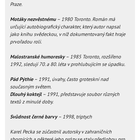
Praze.
Motáky nezvěstnému
– 1980 Toronto. Román má
určující autobiografický charakter, který autor napsal
jako knihu svědeckou, v níž dokumentovaný fakt hraje
prvořadou roli.
Malostranské humoresky
– 1985 Toronto, rozšířeno
1992, sledují 70. a 80. léta v prohlubujícím se úpadku.
Pád Pýthie
– 1991, úvahy, často groteskní nad
současným světem.
Dlouhý koktejl
– 1991, představuje soubor různých
textů z minulé doby.
Svůdnost černé barvy
– 1998, triptych
Karel Pecka se zúčastnil autorsky v zahraničních
sbornících a některé jeho prózy se staly předlohou pro