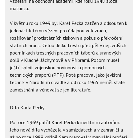
vzdělání na obchodní akademii, kde roku 1948 složil
maturitu.
V květnu roku 1949 byl Karel Pecka zatčen a odsouzen k
jedenáctiletému vězení pro údajnou velezradu,
rozšiřování protistátních tiskovin a pokus o překročení
státních hranic. Celou délku trestu přetrpěl v nejtvrdších
podmínkách trestných pracovních táborů a uranových
dolů v Kladně, Jáchymově a v Příbrami. Potom musel
ještě splnit vojenskou povinnost u pomocných
technických praporů (PTP). Poté pracoval jako jevištní
technik v Národním divadle a od roku 1965 neměl stálé
zaměstnání a věnoval se jen literatuře.
Dílo Karla Pecky:
Po roce 1969 patřil Karel Pecka k ineditním autorům.
Jeho nová díla vycházela v samizdatech a v zahraničí a
až po roce 1989 knižně. Sám pracoval v manuální profesi