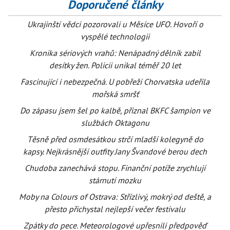
Doporučené články
Ukrajinští vědci pozorovali u Měsíce UFO. Hovoří o
vyspělé technologii
Kronika sériových vrahů: Nenápadný dělník zabil
desítky žen. Policii unikal téměř 20 let
Fascinující i nebezpečná. U pobřeží Chorvatska udeřila
mořská smršť
Do zápasu jsem šel po kalbě, přiznal BKFC šampion ve
službách Oktagonu
Těsně před osmdesátkou strčí mladší kolegyně do
kapsy. Nejkrásnější outfity Jany Švandové berou dech
Chudoba zanechává stopu. Finanční potíže zrychlují
stárnutí mozku
Moby na Colours of Ostrava: Střízlivý, mokrý od deště, a
přesto přichystal nejlepší večer festivalu
Zpátky do pece. Meteorologové upřesnili předpověď