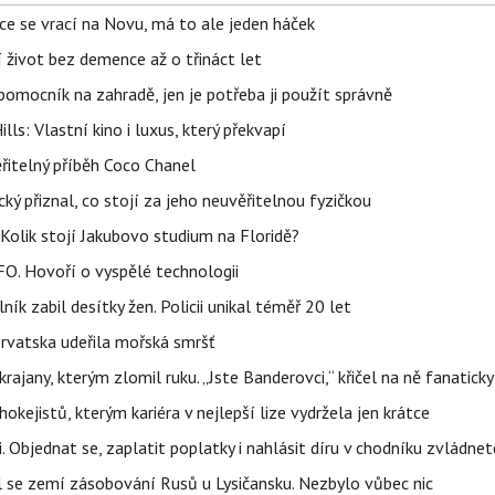
ace se vrací na Novu, má to ale jeden háček
í život bez demence až o třináct let
ý pomocník na zahradě, jen je potřeba ji použít správně
s: Vlastní kino i luxus, který překvapí
řitelný příběh Coco Chanel
ký přiznal, co stojí za jeho neuvěřitelnou fyzičkou
Kolik stojí Jakubovo studium na Floridě?
FO. Hovoří o vyspělé technologii
ík zabil desítky žen. Policii unikal téměř 20 let
orvatska udeřila mořská smršť
rajany, kterým zlomil ruku. „Jste Banderovci,“ křičel na ně fanaticky
kejistů, kterým kariéra v nejlepší lize vydržela jen krátce
. Objednat se, zaplatit poplatky i nahlásit díru v chodníku zvládne
al se zemí zásobování Rusů u Lysičansku. Nezbylo vůbec nic