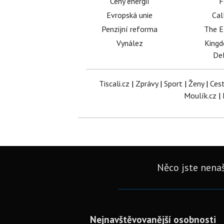
Ceny energií
F
Evropská unie
Cal
Penzijní reforma
The E
Vynález
King
Del
Tiscali.cz
|
Zprávy
|
Sport
|
Ženy
|
Ces
Moulík.cz
|
Něco jste nenaš
Nejnavštěvovanější osobnosti