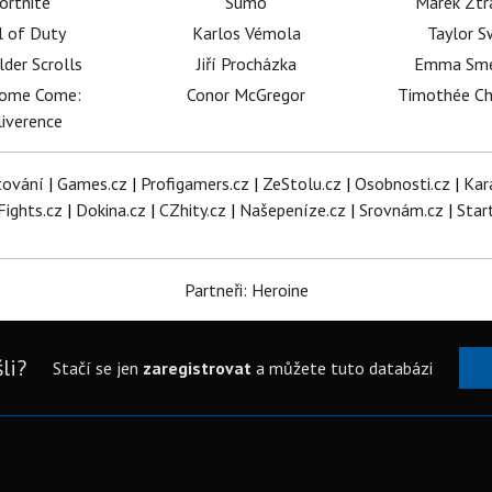
ortnite
Sumó
Marek Ztr
l of Duty
Karlos Vémola
Taylor S
lder Scrolls
Jiří Procházka
Emma Sm
dome Come:
Conor McGregor
Timothée C
iverence
tování
|
Games.cz
|
Profigamers.cz
|
ZeStolu.cz
|
Osobnosti.cz
|
Kar
Fights.cz
|
Dokina.cz
|
CZhity.cz
|
Našepeníze.cz
|
Srovnám.cz
|
Star
Partneři: Heroine
li?
Stačí se jen
zaregistrovat
a můžete tuto databázi