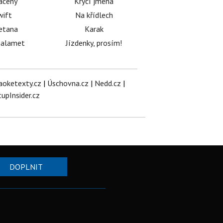
acený
Krycí jména
wift
Na křídlech
etana
Karak
halamet
Jízdenky, prosím!
aoketexty.cz
|
Úschovna.cz
|
Nedd.cz
|
tupInsider.cz
DOPLNIT