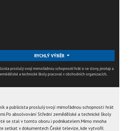
RYCHLÝ VÝBĚR
licista proslulý svojí mimořádnou schopností hrát si se slovy, jinotaji a
emědělské a technické školy pracoval v obchodních organizacích,
sník a publicista proslulý svojí mimořádnou schopností hrát
ntami.Po absolvování Střední zemědělské a technické školy
poté se stal v tomto oboru i podnikatelem.Mimo mnoha
lze setkat v dokumentech České televize, kde vytvořil