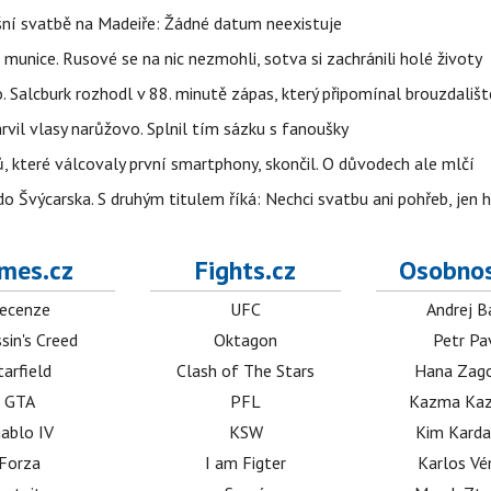
šní svatbě na Madeiře: Žádné datum neexistuje
 munice. Rusové se na nic nezmohli, sotva si zachránili holé životy
o. Salcburk rozhodl v 88. minutě zápas, který připomínal brouzdališt
arvil vlasy narůžovo. Splnil tím sázku s fanoušky
, které válcovaly první smartphony, skončil. O důvodech ale mlčí
o Švýcarska. S druhým titulem říká: Nechci svatbu ani pohřeb, jen 
mes.cz
Fights.cz
Osobnos
ecenze
UFC
Andrej B
sin's Creed
Oktagon
Petr Pa
tarfield
Clash of The Stars
Hana Zag
GTA
PFL
Kazma Kaz
iablo IV
KSW
Kim Karda
Forza
I am Figter
Karlos V