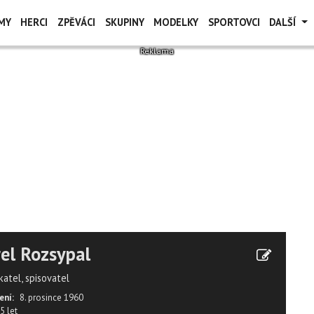
MY
HERCI
ZPĚVÁCI
SKUPINY
MODELKY
SPORTOVCI
DALŠÍ
el Rozsypal
atel, spisovatel
ení:
8. prosince 1960
5 let