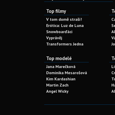
Top filmy
T
V tom domě straší!
C
Erótica: Luz de Luna
S
Snowboarďáci
A
Vyprávěj
V
Transformers Jedna
J
Top modelé
T
Jana Marečková
L
Dominika Mesarošová
C
Kim Kardashian
T
Martin Zach
H
Angel Wicky
A