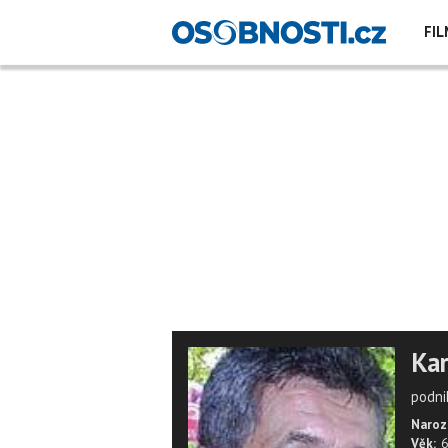
FIL
Kar
podnik
Naroz
Věk:
6