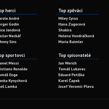
op herci
Top zpěváci
arole André
Miley Cyrus
ergei Godin
Hana Zagorová
lice Jandová
Shakira
áclav Neckář
Helena Vondráčková
ohnny Sins
Maria Baimler
op sportovci
Top spisovatelé
ionel Messi
Jan Werich
ristiano Ronaldo
Tomáš Lukavec
omáš Enge
Eduard Petiška
anka Kynychová
Karel Čapek
leš Lamka
Josef Veromír Pleva