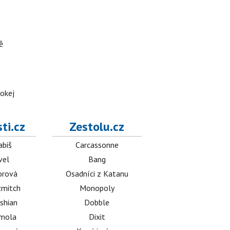
ě
hokej
ti.cz
Zestolu.cz
abiš
Carcassonne
vel
Bang
orová
Osadníci z Katanu
mitch
Monopoly
shian
Dobble
émola
Dixit