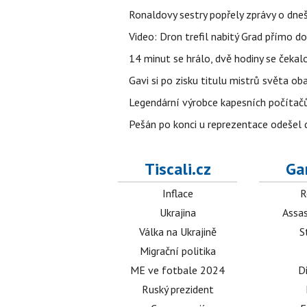
Ronaldovy sestry popřely zprávy o dne
Video: Dron trefil nabitý Grad přímo do
14 minut se hrálo, dvě hodiny se čekal
Gavi si po zisku titulu mistrů světa ob
Legendární výrobce kapesních počítačů
Pešán po konci u reprezentace odešel d
Tiscali.cz
Ga
Inflace
R
Ukrajina
Assas
Válka na Ukrajině
S
Migrační politika
ME ve fotbale 2024
D
Ruský prezident