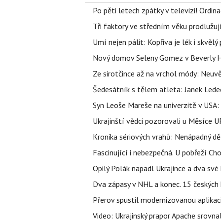
Po pěti letech zpátky v televizi! Ordin
Tři faktory ve středním věku prodlužuj
Umí nejen pálit: Kopřiva je lék i skvěl
Nový domov Seleny Gomez v Beverly Hill
Ze sirotčince až na vrchol módy: Neuvě
Šedesátník s tělem atleta: Janek Ledec
Syn Leoše Mareše na univerzitě v USA: 
Ukrajinští vědci pozorovali u Měsíce U
Kronika sériových vrahů: Nenápadný děln
Fascinující i nebezpečná. U pobřeží Ch
Opilý Polák napadl Ukrajince a dva své k
Dva zápasy v NHL a konec. 15 českých ho
Přerov spustil modernizovanou aplikaci
Video: Ukrajinský prapor Apache srovn