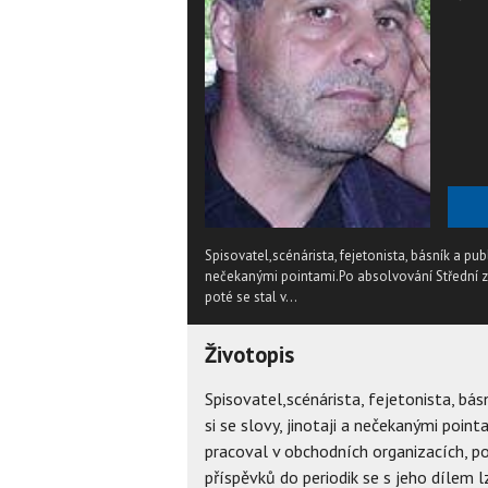
Spisovatel,scénárista, fejetonista, básník a pub
nečekanými pointami.Po absolvování Střední z
poté se stal v...
Životopis
Spisovatel,scénárista, fejetonista, bá
si se slovy, jinotaji a nečekanými poi
pracoval v obchodních organizacích, 
příspěvků do periodik se s jeho dílem 