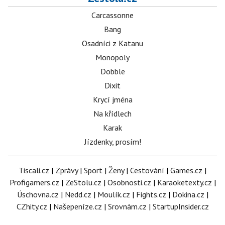
Carcassonne
Bang
Osadníci z Katanu
Monopoly
Dobble
Dixit
Krycí jména
Na křídlech
Karak
Jízdenky, prosím!
Tiscali.cz
|
Zprávy
|
Sport
|
Ženy
|
Cestování
|
Games.cz
|
Profigamers.cz
|
ZeStolu.cz
|
Osobnosti.cz
|
Karaoketexty.cz
|
Úschovna.cz
|
Nedd.cz
|
Moulík.cz
|
Fights.cz
|
Dokina.cz
|
CZhity.cz
|
Našepeníze.cz
|
Srovnám.cz
|
StartupInsider.cz