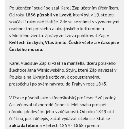
Po ukončení studií se stal Karel Zap účetním úředníkem.
Od roku 1836
působil ve Lvově
, který byl v 19. století
součástí rakouské Halíče. Zde se seznámil s významnými
osobnostmi polského a ukrajinského kulturního a
vědeckého života. Zprávy ze Lvova publikoval Zap v
Květech českých, Vlastimilu, České včele a v časopise
Českého musea
.
Karel Vladislav Zap si vzal za manželku dceru polského
šlechtice Jana Wiśniowského. Styky, které Záp navázal v
Polsku a na Ukrajině udržoval k oboustrannému
prospěchu i po svém návratu do Prahy v roce 1845.
V Praze působil jako středoškolský profesor. Svůj volný
čas věnoval různorodé činnosti. Měl snahu prospět
národu, především jeho vzdělanosti. Od roku 1849 učil
češtinu, pak i dějepis, začal vydávat učebnice. Stal se
zakladatelem
a v letech 1854 - 1868 i prvním