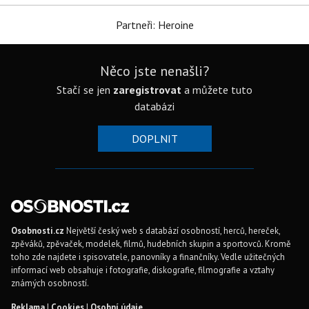
Partneři: Heroine
Něco jste nenašli?
Stačí se jen
zaregistrovat
a můžete tuto
databázi
DOPLNIT
Osobnosti.cz
Největší český web s databází osobností, herců, hereček,
zpěváků, zpěvaček, modelek, filmů, hudebních skupin a sportovců. Kromě
toho zde najdete i spisovatele, panovníky a finančníky. Vedle užitečných
informací web obsahuje i fotografie, diskografie, filmografie a vztahy
známých osobností.
Reklama
|
Cookies
|
Osobní údaje