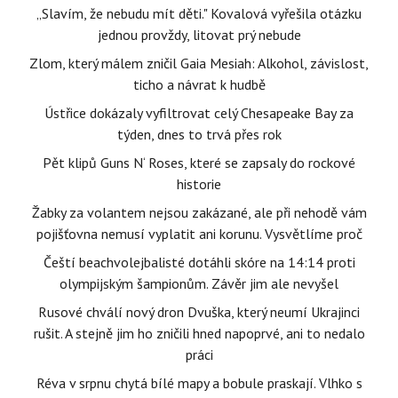
„Slavím, že nebudu mít děti." Kovalová vyřešila otázku
jednou provždy, litovat prý nebude
Zlom, který málem zničil Gaia Mesiah: Alkohol, závislost,
ticho a návrat k hudbě
Ústřice dokázaly vyfiltrovat celý Chesapeake Bay za
týden, dnes to trvá přes rok
Pět klipů Guns N‘ Roses, které se zapsaly do rockové
historie
Žabky za volantem nejsou zakázané, ale při nehodě vám
pojišťovna nemusí vyplatit ani korunu. Vysvětlíme proč
Čeští beachvolejbalisté dotáhli skóre na 14:14 proti
olympijským šampionům. Závěr jim ale nevyšel
Rusové chválí nový dron Dvuška, který neumí Ukrajinci
rušit. A stejně jim ho zničili hned napoprvé, ani to nedalo
práci
Réva v srpnu chytá bílé mapy a bobule praskají. Vlhko s