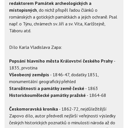
redaktorem Památek archeologických a
místopisných
, do nichž přispěl řadou článků o
románských a gotických památkách a jejich ochraně. Psal
např. o Týnu, chrámech sv. Jiří a sv. Víta, Karlštejně,
Táboru atd.
Dílo Karla Vladislava Zapa:
Popsání hlavního města Království českého Prahy
-
1835, prvotina
Všeobecný zeměpis
- 1846-47, dodatky 1851,
monumentální geografický přehled
Starožitnosti a památky země české
- 1863
Historickoumělecké památky pražské
- 1864-68
Českomoravská kronika
- 1862-72, nejdůležitější
Zapovo dílo, autor předvedl nejširší veřejnosti výsledky
českých historických poznatků o minulosti národa až do