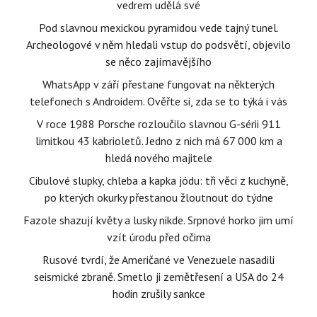
vedrem udělá své
Pod slavnou mexickou pyramidou vede tajný tunel.
Archeologové v něm hledali vstup do podsvětí, objevilo
se něco zajímavějšího
WhatsApp v září přestane fungovat na některých
telefonech s Androidem. Ověřte si, zda se to týká i vás
V roce 1988 Porsche rozloučilo slavnou G-sérii 911
limitkou 43 kabrioletů. Jedno z nich má 67 000 km a
hledá nového majitele
Cibulové slupky, chleba a kapka jódu: tři věci z kuchyně,
po kterých okurky přestanou žloutnout do týdne
Fazole shazují květy a lusky nikde. Srpnové horko jim umí
vzít úrodu před očima
Rusové tvrdí, že Američané ve Venezuele nasadili
seismické zbraně. Smetlo ji zemětřesení a USA do 24
hodin zrušily sankce