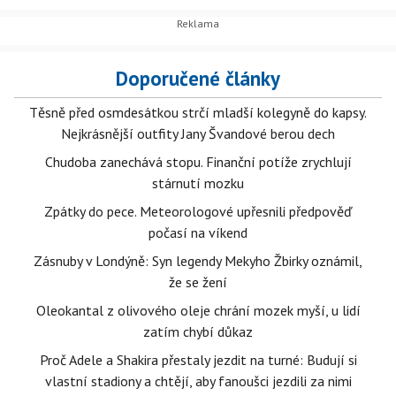
Doporučené články
Těsně před osmdesátkou strčí mladší kolegyně do kapsy.
Nejkrásnější outfity Jany Švandové berou dech
Chudoba zanechává stopu. Finanční potíže zrychlují
stárnutí mozku
Zpátky do pece. Meteorologové upřesnili předpověď
počasí na víkend
Zásnuby v Londýně: Syn legendy Mekyho Žbirky oznámil,
že se žení
Oleokantal z olivového oleje chrání mozek myší, u lidí
zatím chybí důkaz
Proč Adele a Shakira přestaly jezdit na turné: Budují si
vlastní stadiony a chtějí, aby fanoušci jezdili za nimi