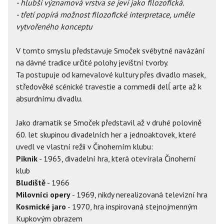
- hlubší významová vrstva se jeví jako filozofická.
- třetí popírá možnost filozofické interpretace, uměle
vytvořeného konceptu
V tomto smyslu představuje Smoček svébytné navázání
na dávné tradice určité polohy jevištní tvorby.
Ta postupuje od karnevalové kultury přes divadlo masek,
středověké scénické travestie a commedii delĺ arte až k
absurdnímu divadlu.
Jako dramatik se Smoček představil až v druhé polovině
60. let skupinou divadelních her a jednoaktovek, které
uvedl ve vlastní režii v Činoherním klubu:
Piknik
- 1965, divadelní hra, která otevírala Činoherní
klub
Bludiště
- 1966
Milovníci opery
- 1969, nikdy nerealizovaná televizní hra
Kosmické jaro
- 1970, hra inspirovaná stejnojmenným
Kupkovým obrazem