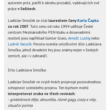
autorem próz, patřil k okruhu prozaiků, vydávajících své
práce
v Sešitech
.
Ladislav Smoček se stal
laureátem Ceny
Karla Čapka
za rok 2007
. Tuto cenu od roku 1994 uděluje České
centrum Mezinárodního PEN klubu a dosavadními
nositeli jsou například Günter Grass,
Arnošt Lustig
nebo
Ludvík Vaculík
. Porota ocenila celoživotní dílo Ladislava
Smočka, jehož divadelní hry jsou známy nejen v českých
zemích, ale i v zahraničí.
Dílo Ladislava Smočka:
Ladislav Smoček ve svých hrách projevuje pozoruhodnou
schopnost scénického projevu. Ten bychom mohli
interpretovat zruba ve třech rovinách
:
- grotesknost děje, absurdita, různé gagy, crazy a vtip,
situační pointa