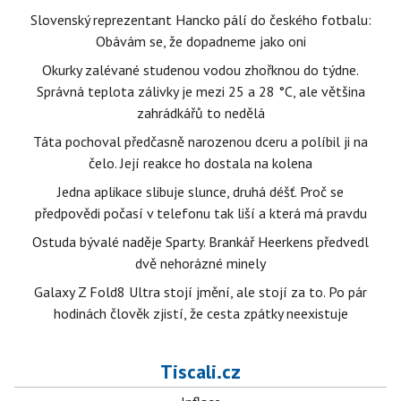
Slovenský reprezentant Hancko pálí do českého fotbalu:
Obávám se, že dopadneme jako oni
Okurky zalévané studenou vodou zhořknou do týdne.
Správná teplota zálivky je mezi 25 a 28 °C, ale většina
zahrádkářů to nedělá
Táta pochoval předčasně narozenou dceru a políbil ji na
čelo. Její reakce ho dostala na kolena
Jedna aplikace slibuje slunce, druhá déšť. Proč se
předpovědi počasí v telefonu tak liší a která má pravdu
Ostuda bývalé naděje Sparty. Brankář Heerkens předvedl
dvě nehorázné minely
Galaxy Z Fold8 Ultra stojí jmění, ale stojí za to. Po pár
hodinách člověk zjistí, že cesta zpátky neexistuje
Tiscali.cz