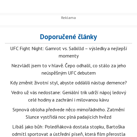
Doporučené články
UFC Fight Night: Gamrot vs. Salkilld – výsledky a nejlepší
momenty
Nezvládl jsem to v hlavě. Čepo odhalil, co stálo za jeho
neúspěšným UFC debutem
Kdy změnit životní styl, abyste oddálili nástup demence?
Vedro už vás nedostane: Geniální trik udrží nápoj ledový
celé hodiny a zachrání i milovanou kávu
Srpnová obloha předvede něco mimořádného. Zatmění
Slunce vystřídá noc plná padajících hvězd
Líbáš jako bůh: Poledňáková dostala stopku, Bartoška
odmítl sportovat a ústřední píseň, která film přerostla