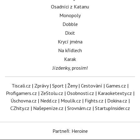
Osadníci z Katanu
Monopoly
Dobble
Dixit
Krycí jména
Na křídlech
Karak
Jízdenky, prosím!
Tiscali.cz
|
Zprávy
|
Sport
|
Ženy
|
Cestování
|
Games.cz
|
Profigamers.cz
|
ZeStolu.cz
|
Osobnosti.cz
|
Karaoketexty.cz
|
Úschovna.cz
|
Nedd.cz
|
Moulík.cz
|
Fights.cz
|
Dokina.cz
|
CZhity.cz
|
Našepeníze.cz
|
Srovnám.cz
|
StartupInsider.cz
Partneři: Heroine