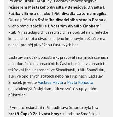
Po absolutoriu DAMU byl Ladislav Smoček nejprve
režisérem Městského divadla v Benešově, Divadla J.
Fučíka v Brně
a od roku 1960
divadla Laterna magika
.
Odtud přešel
do Státního divadelního studia Praha
a
v jeho rámci
založili s J. Vostrým divadlo Činoherní
klub
. V následujících desetiletích se podílel na umělecké
koncepci tohoto divadla, je jeho kmenovým režisérem a
napsal pro něj převážnou část svých her.
Ladislav Smoček pohostinsky pracoval i na jiných scénách
a to domácích i zahraničních. Často hostuje v zahraničí -
režíroval řadu inscenací ve Skandinávii, Itálii, Španělsku,
ale i ve Spojených státech nebo na Filipínách. Ladislav
Smoček je vedle
Václava Havla
a
Pavla Kohouta
nejuváděnější český dramatik ve světě v uplynulém
půlstoletí.
První profesionální režií Ladislava Smočka byla
hra
bratří Čapků Ze života hmyzu
. Ladislav Smoček je i