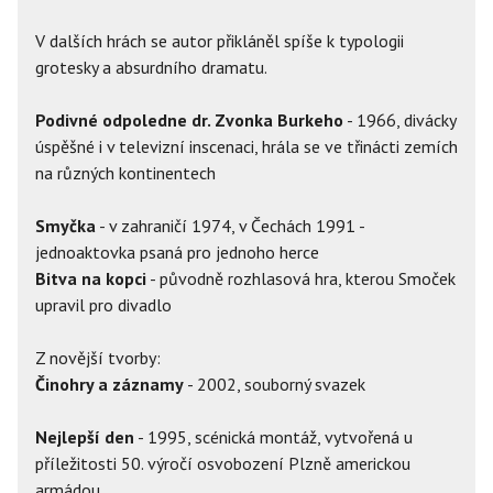
V dalších hrách se autor přikláněl spíše k typologii
grotesky a absurdního dramatu.
Podivné odpoledne dr. Zvonka Burkeho
- 1966, divácky
úspěšné i v televizní inscenaci, hrála se ve třinácti zemích
na různých kontinentech
Smyčka
- v zahraničí 1974, v Čechách 1991 -
jednoaktovka psaná pro jednoho herce
Bitva na kopci
- původně rozhlasová hra, kterou Smoček
upravil pro divadlo
Z novější tvorby:
Činohry a záznamy
- 2002, souborný svazek
Nejlepší den
- 1995, scénická montáž, vytvořená u
příležitosti 50. výročí osvobození Plzně americkou
armádou