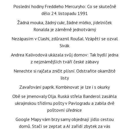
Poslední hodiny Freddieho Mercuryho: Co se skutečně
dělo 24. listopadu 1991
Žádná mouka, žádný cukr, žádné mléko, jídelníček
Ronalda je záměrně jednotvárný
Nezápasím v Clashi, zdůraznil Roušal. Vzápětí se ozval
Sivák
Andrea Kalivodová ukázala svůj domov: Tak bydlí jedna
z nejznámějších tváří české zábavy
Nenechte si rajčata zničit plísní. Odstraňte okamžitě
listy
Zavařování paprik. Kombinovat je lze i s okurky
Obě se jmenovaly Olja. Ruská střela Banderol zasáhla
ukrajinskou třídírnu pošty v Pavlogradu a zabila dvě
poštovní úřednice
Google Mapy vám brzy samy objednají jídlo cestou
domů. Stačí se zeptat a AI zařídí zbytek za vás