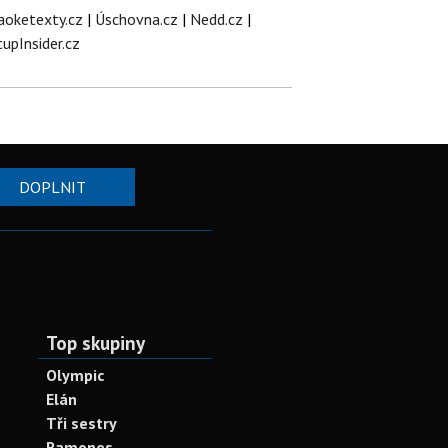
aoketexty.cz
|
Úschovna.cz
|
Nedd.cz
|
tupInsider.cz
DOPLNIT
Top skupiny
Olympic
Elán
Tři sestry
Ramones