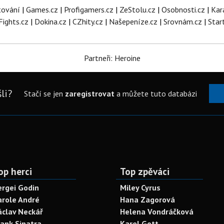
tování
|
Games.cz
|
Profigamers.cz
|
ZeStolu.cz
|
Osobnosti.cz
|
Kar
Fights.cz
|
Dokina.cz
|
CZhity.cz
|
Našepeníze.cz
|
Srovnám.cz
|
Star
Partneři: Heroine
li?
Stačí se jen
zaregistrovat
a můžete tuto databázi
op herci
Top zpěváci
ergei Godin
Miley Cyrus
arole André
Hana Zagorová
áclav Neckář
Helena Vondráčková
rank Sinatra
Karel Gott