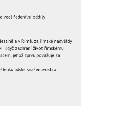
e vedl federální oddíly.
lestině a v Římě, za římské nadvlády
ví. Když zachrání život římskému
ristem, jehož zprvu považuje za
lenku lidské snášenlivosti a