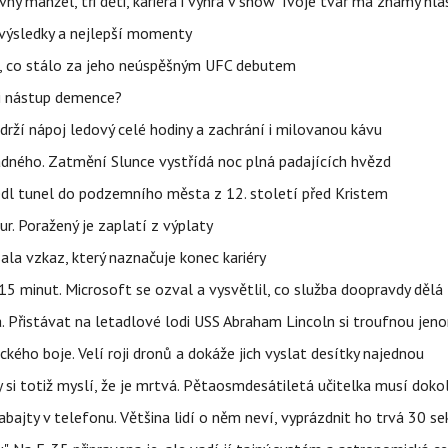
ný manžel, tři děti, kariéra i výhra v show Tvoje tvář má známý hla
– výsledky a nejlepší momenty
il, co stálo za jeho neúspěšným UFC debutem
li nástup demence?
udrží nápoj ledový celé hodiny a zachrání i milovanou kávu
ného. Zatmění Slunce vystřídá noc plná padajících hvězd
edl tunel do podzemního města z 12. století před Kristem
ur. Poražený je zaplatí z výplaty
la vzkaz, který naznačuje konec kariéry
5 minut. Microsoft se ozval a vysvětlil, co služba doopravdy dělá
. Přistávat na letadlové lodi USS Abraham Lincoln si troufnou jenom
kého boje. Velí roji dronů a dokáže jich vyslat desítky najednou
y si totiž myslí, že je mrtvá. Pětaosmdesátiletá učitelka musí doko
abajty v telefonu. Většina lidí o něm neví, vyprázdnit ho trvá 30 s