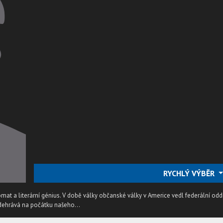
RYCHLÝ VÝBĚR
at a literární génius. V době války občanské války v Americe vedl federální oddí
dehrává na počátku našeho...