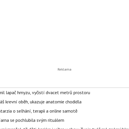
nil lapač hmyzu, vyčistí dvacet metrů prostoru
váš krevní oběh, ukazuje anatomie chodidla
Katarzia o selhání, terapii a online samotě
Farna se pochlubila svým rituálem