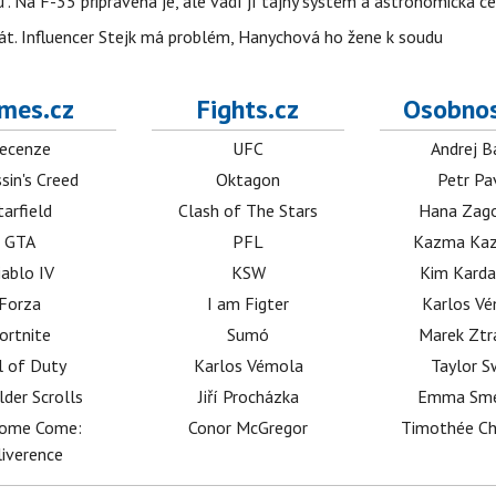
". Na F-35 připravena je, ale vadí jí tajný systém a astronomická c
kát. Influencer Stejk má problém, Hanychová ho žene k soudu
mes.cz
Fights.cz
Osobnos
ecenze
UFC
Andrej B
sin's Creed
Oktagon
Petr Pa
tarfield
Clash of The Stars
Hana Zag
GTA
PFL
Kazma Kaz
iablo IV
KSW
Kim Karda
Forza
I am Figter
Karlos V
ortnite
Sumó
Marek Ztr
l of Duty
Karlos Vémola
Taylor S
lder Scrolls
Jiří Procházka
Emma Sm
dome Come:
Conor McGregor
Timothée C
iverence