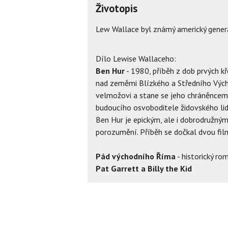
Životopis
Lew Wallace byl známý americký generál
Dílo Lewise Wallaceho:
Ben Hur
- 1980, příběh z dob prvých k
nad zeměmi Blízkého a Středního Výcho
velmožovi a stane se jeho chráněncem, 
budoucího osvoboditele židovského lid
Ben Hur je epickým, ale i dobrodružný
porozumění. Příběh se dočkal dvou fil
Pád východního Říma
- historický ro
Pat Garrett a Billy the Kid