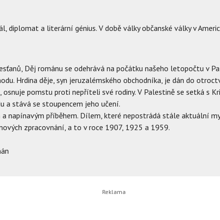
, diplomat a literární génius. V době války občanské války v Americ
řesťanů, Děj románu se odehrává na počátku našeho letopočtu v Pa
du. Hrdina děje, syn jeruzalémského obchodníka, je dán do otroct
osnuje pomstu proti nepříteli své rodiny. V Palestině se setká s K
u a stává se stoupencem jeho učení.
m a napínavým příběhem. Dílem, které nepostrádá stále aktuální myš
mových zpracovnání, a to v roce 1907, 1925 a 1959.
mán