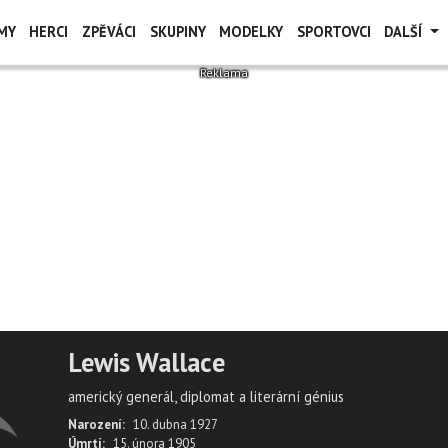
MY
HERCI
ZPĚVÁCI
SKUPINY
MODELKY
SPORTOVCI
DALŠÍ
Lewis Wallace
americký generál, diplomat a literární génius
Narození:
10. dubna 1927
Úmrtí:
15. února 1905