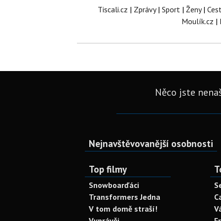
Tiscali.cz
|
Zprávy
|
Sport
|
Ženy
|
Ces
Moulík.cz
|
Něco jste nenaš
Nejnavštěvovanější osobnosti
Top filmy
T
Snowboarďáci
S
Transformers Jedna
C
V tom domě straší!
V
Vyprávěj
F