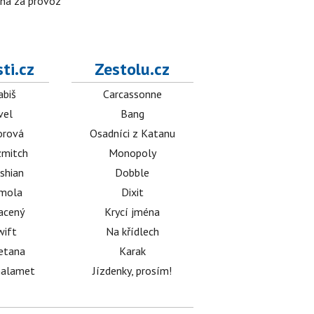
ena za provoz
ti.cz
Zestolu.cz
abiš
Carcassonne
vel
Bang
orová
Osadníci z Katanu
mitch
Monopoly
shian
Dobble
émola
Dixit
acený
Krycí jména
wift
Na křídlech
etana
Karak
halamet
Jízdenky, prosím!