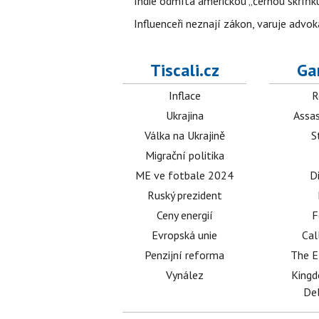
Indie odmítá americkou „černou skříňku
Influenceři neznají zákon, varuje advo
Tiscali.cz
Ga
Inflace
R
Ukrajina
Assas
Válka na Ukrajině
S
Migrační politika
ME ve fotbale 2024
D
Ruský prezident
Ceny energií
F
Evropská unie
Cal
Penzijní reforma
The E
Vynález
King
Del