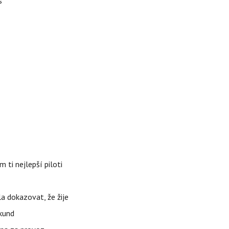
s
 ti nejlepší piloti
la dokazovat, že žije
ekund