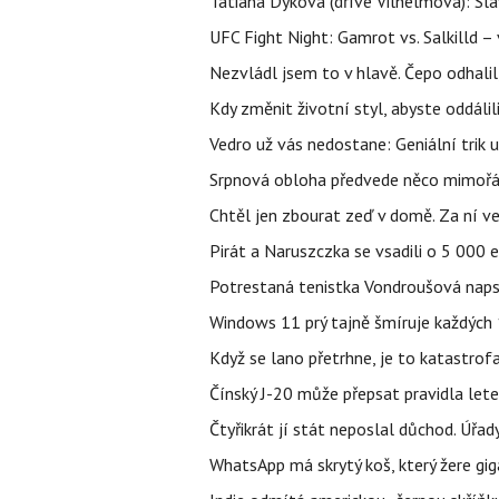
Tatiana Dyková (dříve Vilhelmová): Slav
UFC Fight Night: Gamrot vs. Salkilld 
Nezvládl jsem to v hlavě. Čepo odhal
Kdy změnit životní styl, abyste oddáli
Vedro už vás nedostane: Geniální trik 
Srpnová obloha předvede něco mimořád
Chtěl jen zbourat zeď v domě. Za ní v
Pirát a Naruszczka se vsadili o 5 000 e
Potrestaná tenistka Vondroušová napsa
Windows 11 prý tajně šmíruje každých 1
Když se lano přetrhne, je to katastrofa
Čínský J-20 může přepsat pravidla letec
Čtyřikrát jí stát neposlal důchod. Úřad
WhatsApp má skrytý koš, který žere gig