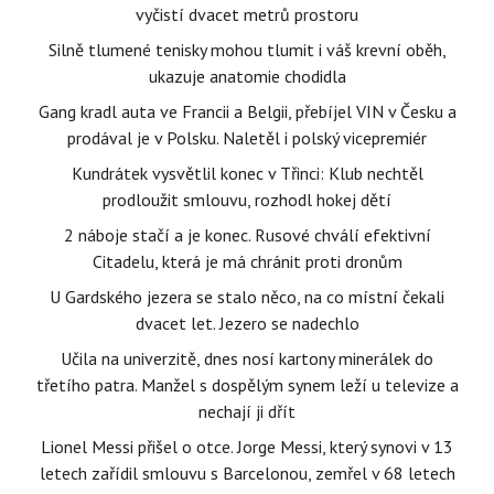
vyčistí dvacet metrů prostoru
Silně tlumené tenisky mohou tlumit i váš krevní oběh,
ukazuje anatomie chodidla
Gang kradl auta ve Francii a Belgii, přebíjel VIN v Česku a
prodával je v Polsku. Naletěl i polský vicepremiér
Kundrátek vysvětlil konec v Třinci: Klub nechtěl
prodloužit smlouvu, rozhodl hokej dětí
2 náboje stačí a je konec. Rusové chválí efektivní
Citadelu, která je má chránit proti dronům
U Gardského jezera se stalo něco, na co místní čekali
dvacet let. Jezero se nadechlo
Učila na univerzitě, dnes nosí kartony minerálek do
třetího patra. Manžel s dospělým synem leží u televize a
nechají ji dřít
Lionel Messi přišel o otce. Jorge Messi, který synovi v 13
letech zařídil smlouvu s Barcelonou, zemřel v 68 letech