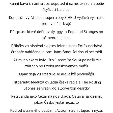
Ranní káva chrání srdce, odpolední už ne, ukazuje studie
čtyřiceti tisíc lidí
Konec úlevy: Vrací se supertropy, ČHMÚ vydává výstrahu
pro dvanáct krajů
Pět písní, které definovaly Iggyho Popa: od Stooges po
sólovou legendu
Příběhy za písněmi skupiny Jelen: Jindra Polák nechává
čtenáře nahlédnout tam, kam fanoušci dosud nesměli
„Až mi ho skoro bylo líto." Jaromíra Soukupa našli zle
zbitého po útoku maskovaných mužů
Opak dejá vu existuje. Je ale ještě podivnější
Hitparády: Meduza ovládla česká rádia a The Rolling
Stones se vrátili do albové top desítky
Petr Janda jako Cézar na nosítkách: Oslava narozenin,
jakou Česko ještě nezažilo
Klid od otravného bzučení: Action zlevnil lapač hmyzu,