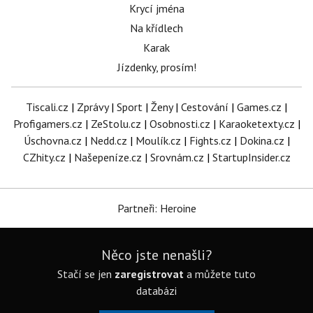
Krycí jména
Na křídlech
Karak
Jízdenky, prosím!
Tiscali.cz
|
Zprávy
|
Sport
|
Ženy
|
Cestování
|
Games.cz
|
Profigamers.cz
|
ZeStolu.cz
|
Osobnosti.cz
|
Karaoketexty.cz
|
Úschovna.cz
|
Nedd.cz
|
Moulík.cz
|
Fights.cz
|
Dokina.cz
|
CZhity.cz
|
Našepeníze.cz
|
Srovnám.cz
|
StartupInsider.cz
Partneři: Heroine
Něco jste nenašli?
Stačí se jen
zaregistrovat
a můžete tuto
databázi