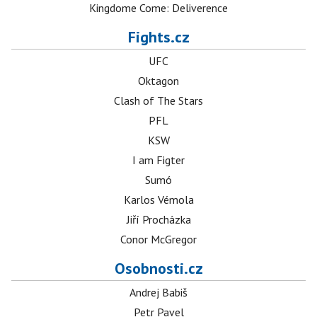
Kingdome Come: Deliverence
Fights.cz
UFC
Oktagon
Clash of The Stars
PFL
KSW
I am Figter
Sumó
Karlos Vémola
Jiří Procházka
Conor McGregor
Osobnosti.cz
Andrej Babiš
Petr Pavel