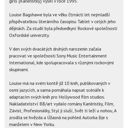
girls {Kariéristky} vyšel v roce 1995.
Louise Bagshawe byla ve věku čtrnácti let nejmladší
přispěvatelkou literárního časopisu Tablet v celých jeho
dějinách. Za studií byla předsedkyní Rockové společnosti
Oxfordské univerzity.
V den svých dvacátých druhých narozenin začala
pracovat ve společnosti Sony Music Entertainment
International, kde spolupracovala s různými rockovými
skupinami.
Louise má na svém kontě již 10 knih, publikovaných v
osmi jazycích, a sama pomáhala napsat scénáře k
adaptacím svých knih pro Hollywood film studios.
Nakladatelství BB/art vydalo romány Kariéristky, Film,
Závist, Profesionálky, Styl ji sluší, Svět ti leží u nohou, A
zrodila se hvězda a Úžasná na pohled. Autorka žije s
manželem v New Yorku.