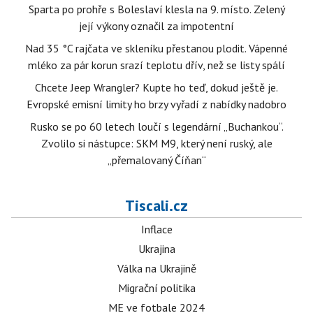
Sparta po prohře s Boleslaví klesla na 9. místo. Zelený
její výkony označil za impotentní
Nad 35 °C rajčata ve skleníku přestanou plodit. Vápenné
mléko za pár korun srazí teplotu dřív, než se listy spálí
Chcete Jeep Wrangler? Kupte ho teď, dokud ještě je.
Evropské emisní limity ho brzy vyřadí z nabídky nadobro
Rusko se po 60 letech loučí s legendární „Buchankou“.
Zvolilo si nástupce: SKM M9, který není ruský, ale
„přemalovaný Číňan“
Tiscali.cz
Inflace
Ukrajina
Válka na Ukrajině
Migrační politika
ME ve fotbale 2024