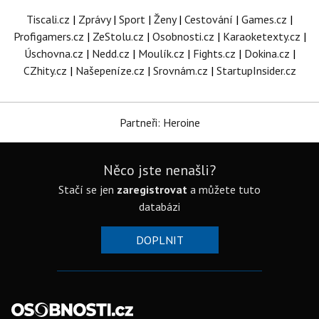
Tiscali.cz
|
Zprávy
|
Sport
|
Ženy
|
Cestování
|
Games.cz
|
Profigamers.cz
|
ZeStolu.cz
|
Osobnosti.cz
|
Karaoketexty.cz
|
Úschovna.cz
|
Nedd.cz
|
Moulík.cz
|
Fights.cz
|
Dokina.cz
|
CZhity.cz
|
Našepeníze.cz
|
Srovnám.cz
|
StartupInsider.cz
Partneři: Heroine
Něco jste nenašli?
Stačí se jen
zaregistrovat
a můžete tuto
databázi
DOPLNIT