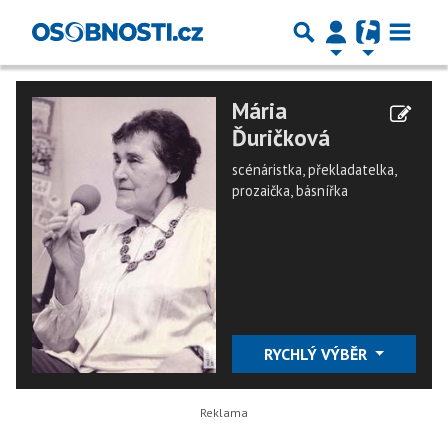
Mária
Ďuričková
scénáristka, překladatelka,
prozaička, básnířka
RYCHLÝ VÝBĚR