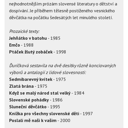
nejhodnotnějším prózám slovensé literatury o dětství a
dospívání. Je příběhem tělesně postiženého vesnického
děvčátka na počátku šedesátých let minulého století.
Prozaické texty:
Jehňátko v batohu
- 1985
Emčo
- 1988
Ptáček žlutý zobáček
- 1998
Ďuríčková sestavila na dvě desítky různě konciovaných
výborů a antalogií z lidové slovesnosti:
Sedmibarevný kvítek
- 1975
Zlatá brána
- 1975
Když se malý národ stal velký
- 1984
Slovenské pohádky
- 1986
Sluneční děvčátko
- 1995
Knížka pro všechny slovenské děti
- 1997
Poslali mě naši k vašim
- 2000