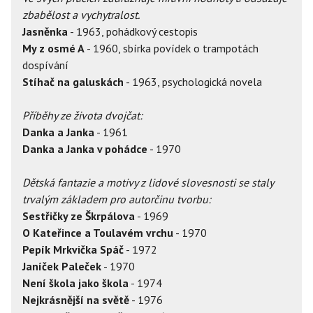
zbabělost a vychytralost.
Jasněnka
- 1963, pohádkový cestopis
My z osmé A
- 1960, sbírka povídek o trampotách
dospívání
Stíhač na galuskách
- 1963, psychologická novela
Příběhy ze života dvojčat:
Danka a Janka
- 1961
Danka a Janka v pohádce
- 1970
Dětská fantazie a motivy z lidové slovesnosti se staly
trvalým základem pro autorčinu tvorbu:
Sestřičky ze Škrpálova
- 1969
O Kateřince a Toulavém vrchu
- 1970
Pepík Mrkvička Spáč
- 1972
Janíček Paleček
- 1970
Není škola jako škola
- 1974
Nejkrásnější na světě
- 1976