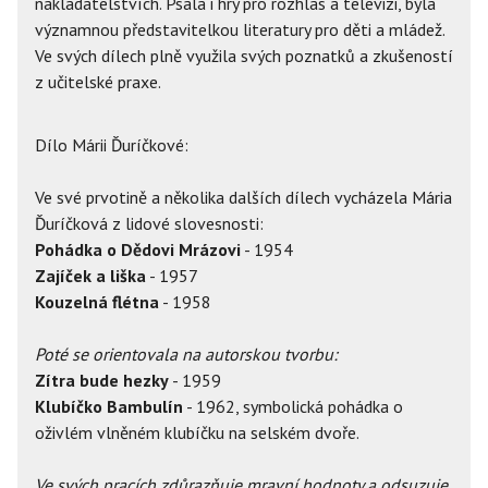
nakladatelstvích. Psala i hry pro rozhlas a televizi, byla
významnou představitelkou literatury pro děti a mládež.
Ve svých dílech plně využila svých poznatků a zkušeností
z učitelské praxe.
Dílo Márii Ďuríčkové:
Ve své prvotině a několika dalších dílech vycházela Mária
Ďuríčková z lidové slovesnosti:
Pohádka o Dědovi Mrázovi
- 1954
Zajíček a liška
- 1957
Kouzelná flétna
- 1958
Poté se orientovala na autorskou tvorbu:
Zítra bude hezky
- 1959
Klubíčko Bambulín
- 1962, symbolická pohádka o
oživlém vlněném klubíčku na selském dvoře.
Ve svých pracích zdůrazňuje mravní hodnoty a odsuzuje