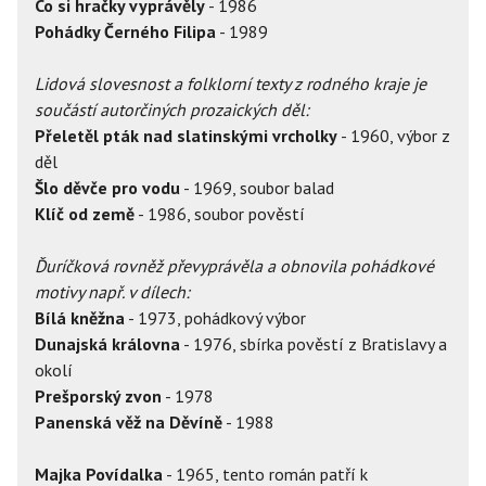
Co si hračky vyprávěly
- 1986
Pohádky Černého Filipa
- 1989
Lidová slovesnost a folklorní texty z rodného kraje je
součástí autorčiných prozaických děl:
Přeletěl pták nad slatinskými vrcholky
- 1960, výbor z
děl
Šlo děvče pro vodu
- 1969, soubor balad
Klíč od země
- 1986, soubor pověstí
Ďuríčková rovněž převyprávěla a obnovila pohádkové
motivy např. v dílech:
Bílá kněžna
- 1973, pohádkový výbor
Dunajská královna
- 1976, sbírka pověstí z Bratislavy a
okolí
Prešporský zvon
- 1978
Panenská věž na Děvíně
- 1988
Majka Povídalka
- 1965, tento román patří k