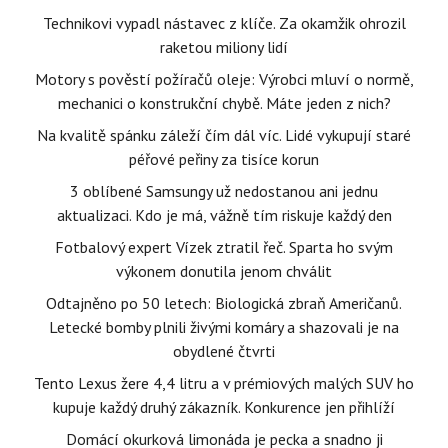
Technikovi vypadl nástavec z klíče. Za okamžik ohrozil
raketou miliony lidí
Motory s pověstí požíračů oleje: Výrobci mluví o normě,
mechanici o konstrukční chybě. Máte jeden z nich?
Na kvalitě spánku záleží čím dál víc. Lidé vykupují staré
péřové peřiny za tisíce korun
3 oblíbené Samsungy už nedostanou ani jednu
aktualizaci. Kdo je má, vážně tím riskuje každý den
Fotbalový expert Vízek ztratil řeč. Sparta ho svým
výkonem donutila jenom chválit
Odtajněno po 50 letech: Biologická zbraň Američanů.
Letecké bomby plnili živými komáry a shazovali je na
obydlené čtvrti
Tento Lexus žere 4,4 litru a v prémiových malých SUV ho
kupuje každý druhý zákazník. Konkurence jen přihlíží
Domácí okurková limonáda je pecka a snadno ji