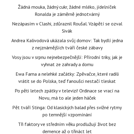
Žádná mouka, žádný cukr, žádné mléko, jídelníček
Ronalda je záměrně jednotvárný
Nezápasím v Clashi, zdůraznil Roušal. Vzápětí se ozval
Sivák
Andrea Kalivodová ukázala svůj domov: Tak bydlí jedna
z nejznámějších tváří české zábavy
Vosy jsou v srpnu nejnebezpečnější: Přírodní triky, jak je
vyhnat ze zahrady a domu
Ewa Farna a nelehké začátky: Zpěvačce, které radili
vrátit se do Polska, teď fanoušci nestačí tleskat
Po pěti letech zpátky v televizi! Ordinace se vrací na
Novu, má to ale jeden háček
Pět tváří Stinga: Od klasických balad přes svižné rytmy
po temnější vzpomínání
Tři faktory ve středním věku prodlužují život bez
demence až o třináct let