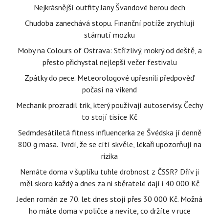
Nejkrásnější outfity Jany Švandové berou dech
Chudoba zanechává stopu. Finanční potíže zrychlují
stárnutí mozku
Moby na Colours of Ostrava: Střízlivý, mokrý od deště, a
přesto přichystal nejlepší večer festivalu
Zpátky do pece. Meteorologové upřesnili předpověď
počasí na víkend
Mechanik prozradil trik, který používají autoservisy. Čechy
to stojí tisíce Kč
Sedmdesátiletá fitness influencerka ze Švédska jí denně
800 g masa. Tvrdí, že se cítí skvěle, lékaři upozorňují na
rizika
Nemáte doma v šuplíku tuhle drobnost z ČSSR? Dřív ji
měl skoro každý a dnes za ni sběratelé dají i 40 000 Kč
Jeden román ze 70. let dnes stojí přes 30 000 Kč. Možná
ho máte doma v poličce a nevíte, co držíte v ruce