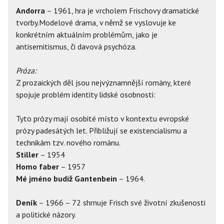
Andorra
– 1961, hra je vrcholem Frischovy dramatické
tvorby.Modelové drama, v němž se vyslovuje ke
konkrétním aktuálním problémům, jako je
antisemitismus, či davová psychóza.
Próza:
Z prozaických děl jsou nejvýznamnější romány, které
spojuje problém identity lidské osobnosti:
Tyto prózy mají osobité místo v kontextu evropské
prózy padesátých let. Přibližují se existencialismu a
technikám tzv. nového románu.
Stiller
– 1954
Homo faber
– 1957
Mé jméno budiž Gantenbein
– 1964.
Deník
– 1966 – 72 shrnuje Frisch své životní zkušenosti
a politické názory.