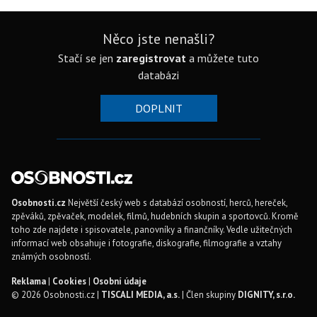
Něco jste nenašli?
Stačí se jen
zaregistrovat
a můžete tuto
databázi
DOPLNIT
Osobnosti.cz
Největší český web s databází osobností, herců, hereček,
zpěváků, zpěvaček, modelek, filmů, hudebních skupin a sportovců. Kromě
toho zde najdete i spisovatele, panovníky a finančníky. Vedle užitečných
informací web obsahuje i fotografie, diskografie, filmografie a vztahy
známých osobností.
Reklama
|
Cookies
|
Osobní údaje
© 2026 Osobnosti.cz |
TISCALI MEDIA, a.s.
| Člen skupiny
DIGNITY, s.r.o.