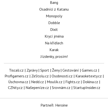
Bang
Osadníci z Katanu
Monopoly
Dobble
Dixit
Krycí jména
Na křídlech
Karak
Jízdenky, prosím!
Tiscali.cz
|
Zprávy
|
Sport
|
Ženy
|
Cestování
|
Games.cz
|
Profigamers.cz
|
ZeStolu.cz
|
Osobnosti.cz
|
Karaoketexty.cz
|
Úschovna.cz
|
Nedd.cz
|
Moulík.cz
|
Fights.cz
|
Dokina.cz
|
CZhity.cz
|
Našepeníze.cz
|
Srovnám.cz
|
StartupInsider.cz
Partneři: Heroine