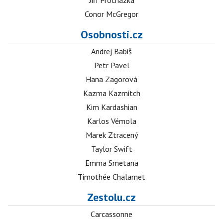
Jiří Procházka
Conor McGregor
Osobnosti.cz
Andrej Babiš
Petr Pavel
Hana Zagorová
Kazma Kazmitch
Kim Kardashian
Karlos Vémola
Marek Ztracený
Taylor Swift
Emma Smetana
Timothée Chalamet
Zestolu.cz
Carcassonne