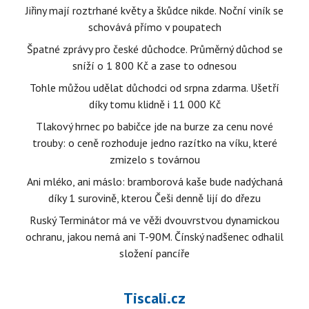
Jiřiny mají roztrhané květy a škůdce nikde. Noční viník se
schovává přímo v poupatech
Špatné zprávy pro české důchodce. Průměrný důchod se
sníží o 1 800 Kč a zase to odnesou
Tohle můžou udělat důchodci od srpna zdarma. Ušetří
díky tomu klidně i 11 000 Kč
Tlakový hrnec po babičce jde na burze za cenu nové
trouby: o ceně rozhoduje jedno razítko na víku, které
zmizelo s továrnou
Ani mléko, ani máslo: bramborová kaše bude nadýchaná
díky 1 surovině, kterou Češi denně lijí do dřezu
Ruský Terminátor má ve věži dvouvrstvou dynamickou
ochranu, jakou nemá ani T-90M. Čínský nadšenec odhalil
složení pancíře
Tiscali.cz