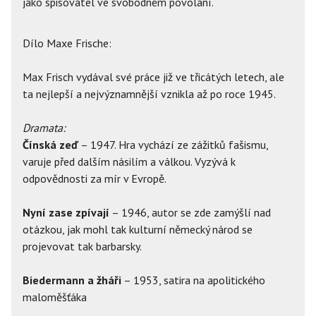
jako spisovatel ve svobodném povolání.
Dílo Maxe Frische:
Max Frisch vydával své práce již ve třicátých letech, ale
ta nejlepší a nejvýznamnější vznikla až po roce 1945.
Dramata:
Čínská zeď
– 1947. Hra vychází ze zážitků fašismu,
varuje před dalším násilím a válkou. Vyzývá k
odpovědnosti za mír v Evropě.
Nyní zase zpívají
– 1946, autor se zde zamýšlí nad
otázkou, jak mohl tak kulturní německý národ se
projevovat tak barbarsky.
Biedermann a žháři
– 1953, satira na apolitického
maloměšťáka