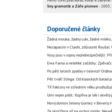
Sny gramatik a Záře písmen
- 2003, 
Doporučené články
Žádná mouka, žádný cukr, žádné mléko,
Nezápasím v Clashi, zdůraznil Roušal. 
Vosy jsou v srpnu nejnebezpečnější: Pří
Ewa Farna a nelehké začátky: Zpěvačce,
Po pěti letech zpátky v televizi! Ordin
Pět tváří Stinga: Od klasických balad
Tři faktory ve středním věku prodlužuj
Umí nejen pálit: Kopřiva je lék i skvěl
Nový domov Seleny Gomez v Beverly Hill
Ze sirotčince až na vrchol módy: Neuvě