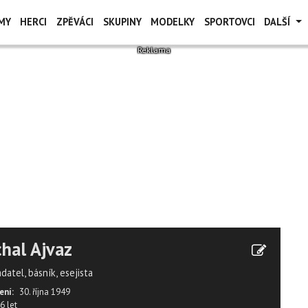
MY
HERCI
ZPĚVÁCI
SKUPINY
MODELKY
SPORTOVCI
DALŠÍ
hal Ajvaz
datel, básník, esejista
ení:
30. října 1949
6 let