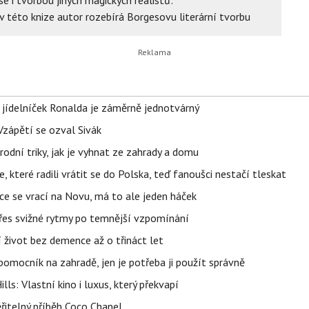
v této knize autor rozebírá Borgesovu literární tvorbu
 jídelníček Ronalda je záměrně jednotvárný
Vzápětí se ozval Sivák
rodní triky, jak je vyhnat ze zahrady a domu
 které radili vrátit se do Polska, teď fanoušci nestačí tleskat
ace se vrací na Novu, má to ale jeden háček
 přes svižné rytmy po temnější vzpomínání
í život bez demence až o třináct let
ý pomocník na zahradě, jen je potřeba ji použít správně
s: Vlastní kino i luxus, který překvapí
řitelný příběh Coco Chanel