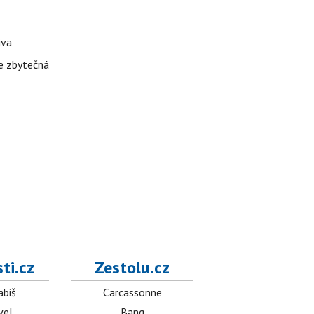
iva
je zbytečná
ti.cz
Zestolu.cz
abiš
Carcassonne
vel
Bang