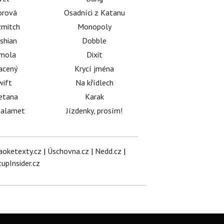
orová
Osadníci z Katanu
mitch
Monopoly
shian
Dobble
émola
Dixit
acený
Krycí jména
wift
Na křídlech
etana
Karak
halamet
Jízdenky, prosím!
aoketexty.cz
|
Úschovna.cz
|
Nedd.cz
|
tupInsider.cz