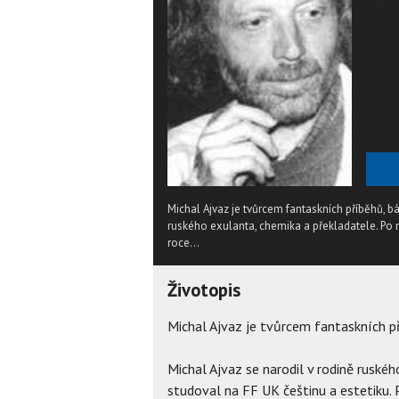
Michal Ajvaz je tvůrcem fantaskních příběhů, bá
ruského exulanta, chemika a překladatele. Po m
roce...
Životopis
Michal Ajvaz je tvůrcem fantaskních př
Michal Ajvaz se narodil v rodině ruské
studoval na FF UK češtinu a estetiku.