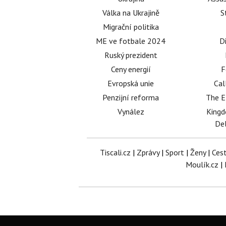
Válka na Ukrajině
S
Migrační politika
ME ve fotbale 2024
D
Ruský prezident
Ceny energií
F
Evropská unie
Cal
Penzijní reforma
The E
Vynález
King
Del
Tiscali.cz
|
Zprávy
|
Sport
|
Ženy
|
Ces
Moulík.cz
|