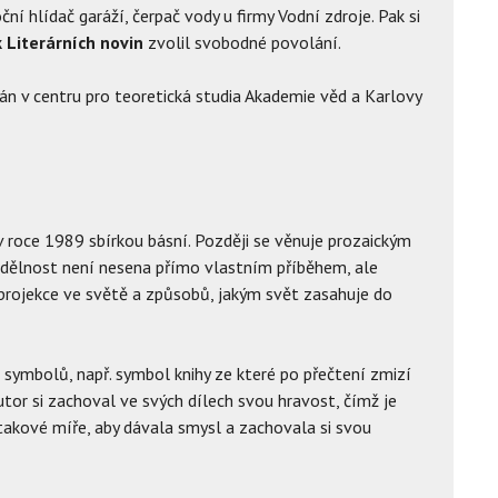
ční hlídač garáží, čerpač vody u firmy Vodní zdroje. Pak si
 Literárních novin
zvolil svobodné povolání.
n v centru pro teoretická studia Akademie věd a Karlovy
 v roce 1989 sbírkou básní. Později se věnuje prozaickým
dělnost není nesena přímo vlastním příběhem, ale
 projekce ve světě a způsobů, jakým svět zasahuje do
symbolů, např. symbol knihy ze které po přečtení zmizí
Autor si zachoval ve svých dílech svou hravost, čímž je
v takové míře, aby dávala smysl a zachovala si svou