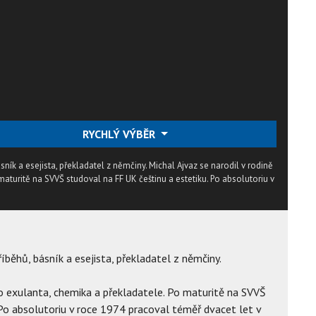
RYCHLÝ VÝBĚR
sník a esejista, překladatel z němčiny. Michal Ajvaz se narodil v rodině
aturitě na SVVŠ studoval na FF UK češtinu a estetiku. Po absolutoriu v
íběhů, básník a esejista, překladatel z němčiny.
ho exulanta, chemika a překladatele. Po maturitě na SVVŠ
 Po absolutoriu v roce 1974 pracoval téměř dvacet let v