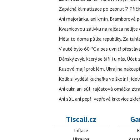
Zapáchá klimatizace po zapnutí? Příčina
Ani majoránka, ani kmín. Bramborová po
Kvasnicovou zálivku na rajčata nelijte
Měla to doma půlka republiky. Za tuhle
V autě bylo 60 °C a pes uvnitř přestáva
Dánský zvyk, který se šíří i u nás. Úče
Rusové mají problém, Ukrajina nakoupí 
Kolik si vydělá kuchařka ve školní jíde
Ani cukr, ani sůl: rajčatová omáčka ztr
Ani sůl, ani pepř: vepřová krkovice zkř
Tiscali.cz
Ga
Inflace
R
Ukrajina
Assas