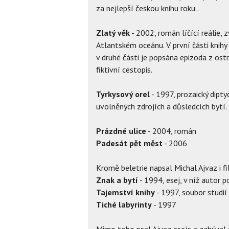
za nejlepší českou knihu roku..
Zlatý věk
- 2002, román líčící reálie, z
Atlantském oceánu. V první části knih
v druhé části je popsána epizoda z ostr
fiktivní cestopis.
Tyrkysový orel
- 1997, prozaický dipt
uvolněných zdrojích a důsledcích bytí.
Prázdné ulice
- 2004, román
Padesát pět měst
- 2006
Kromě beletrie napsal Michal Ajvaz i fi
Znak a bytí
- 1994, esej, v níž autor 
Tajemství knihy
- 1997, soubor studií
Tiché labyrinty
- 1997
Mimo toho psal Ajvaz eseje a zabýval s