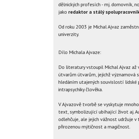
dělnických profesích - mj. domovník, no
jako
redaktor a stálý spolupracovník
Od roku 2003 je Michal Ajvaz zaměstná
univerzity.
Dílo Michala Ajvaze:
Do literatury vstoupil Michal Ajvaz až
útvarům útvarům, jejichž významová s
hledáním utajených souvislostí lidské
intrapsychiky člověka.
V Ajvazově tvorbě se vyskytuje mnoho 
text, symbolizující ubíhající život aj. 
odlehčuje, ale jejich vážnost udržuje 
přirozenou mýtičnost a magičnost.