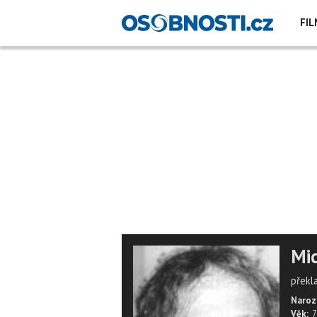
FIL
Mic
překla
Naroz
Věk:
7