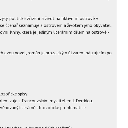
vyky, politické zřízení a život na fiktivním ostrově v
y se čtenář seznamuje s ostrovem a životem jeho obyvatel,
ovní Knihy, která je jediným literárním dílem na ostrově -
ych dvou novel, román je prozaickým útvarem pátrajícím po
lozofické spisy:
polemizuje s francouzským myslitelem J. Derridou.
 věnovaný literárně - filozofické problematice
e i tvorbou jiných magických realistů: