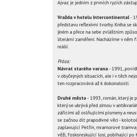
Ajvaz je jedním z prvních ryzích zást
Vražda v hotelu Intercontinental
- 1
představu reflexivní tvorby. Kniha se s
jiném a přece na sebe zvláštním způs
literární zaměření. Nacházíme v něm f
reálií.
Próza:
Návrat starého varana
- 1991, povídk
v obyčejných situacích, ale i v těch ne
ten rozpracovává až k dokonalosti.
Druhé město
- 1993, román, který je 
který se ukrývá před zimou v antikvariá
zářícími až oslňujícími písmeny a neu
se začnou dít prapodivné věci - koloto
zaplavující Petřín, mramorové tramvaj
věži, foskoreskující losi, pobíhající 