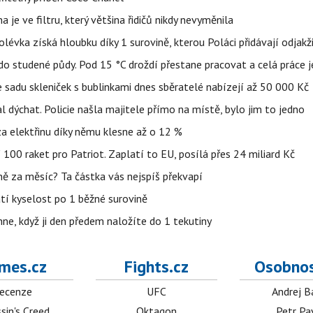
 je ve filtru, který většina řidičů nikdy nevyměnila
lévka získá hloubku díky 1 surovině, kterou Poláci přidávají odjakž
 do studené půdy. Pod 15 °C droždí přestane pracovat a celá práce 
 sadu skleniček s bublinkami dnes sběratelé nabízejí až 50 000 Kč
l dýchat. Policie našla majitele přímo na místě, bylo jim to jedno
t za elektřinu díky němu klesne až o 12 %
100 raket pro Patriot. Zaplatí to EU, posílá přes 24 miliard Kč
lně za měsíc? Ta částka vás nejspíš překvapí
atí kyselost po 1 běžné surovině
ehne, když ji den předem naložíte do 1 tekutiny
mes.cz
Fights.cz
Osobnos
ecenze
UFC
Andrej B
sin's Creed
Oktagon
Petr Pa