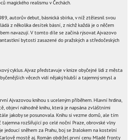
upců magického realismu v Čechách.
989, autorův debut, básnická sbírka, v níž ztělesnil svou
kládá z několika desítek básní, z nichž každá je o něčem
obem navazují. V tomto díle se začíná rýsovat Ajvazovo
antastkní bytosti zasazené do pražských a středočeských
ový cyklus. Ajvaz představuje v knize obyčejné lidi z města
jobyčenějších věcech vidí nějaký hlubší a tajemný smysl a
první Ajvazovou knihou s uceleným příběhem. Hlavní hrdina,
tě, objeví náhodně knihu, která je napsána zvláštními
stále jakoby se posunovala. Knihu si vezme domů, ale tím
č tajemna rozšiřující po celé noční Praze, obrovské vlny
e jedoucí sněhem za Prahu, boj se žralokem na kostelní
po Karlově mostě aj. Román obdržel první cenu Mladé fronty