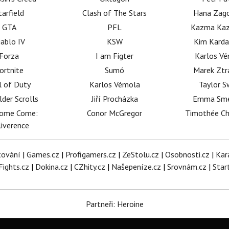
tarfield
Clash of The Stars
Hana Zag
GTA
PFL
Kazma Kaz
iablo IV
KSW
Kim Karda
Forza
I am Figter
Karlos V
ortnite
Sumó
Marek Ztr
l of Duty
Karlos Vémola
Taylor S
lder Scrolls
Jiří Procházka
Emma Sm
dome Come:
Conor McGregor
Timothée C
iverence
tování
|
Games.cz
|
Profigamers.cz
|
ZeStolu.cz
|
Osobnosti.cz
|
Kar
Fights.cz
|
Dokina.cz
|
CZhity.cz
|
Našepeníze.cz
|
Srovnám.cz
|
Star
Partneři: Heroine