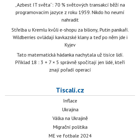
„Azbest IT světa“: 70 % světových transakcí běží na
programovacím jazyce z roku 1959. Nikdo ho neumí
nahradit
Střelba u Kremlu kvůli e-shopu za biliony, Putin panikaří.
Wildberries ovládají kavkazské klany a teď po něm jde i
Kyjev
Tato matematická hádanka nachytala už tisíce lidí.
Příklad 18 : 3 + 7 × 5 správně spočítají jen lidé, kteří
znají pořadí operací
Tiscali.cz
Inflace
Ukrajina
Válka na Ukrajině
Migrační politika
ME ve fotbale 2024