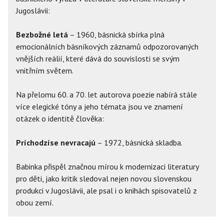
Jugoslávii:
Bezbožné letá
– 1960, básnická sbírka plná
emocionálních básníkových záznamů odpozorovaných
vnějších reálií, které dává do souvislosti se svým
vnitřním světem.
Na přelomu 60. a 70. let autorova poezie nabírá stále
více elegické tóny a jeho témata jsou ve znamení
otázek o identitě člověka:
Príchodzíse nevracajú
– 1972, básnická skladba.
Babinka přispěl značnou mírou k modernizaci literatury
pro děti, jako kritik sledoval nejen novou slovenskou
produkci v Jugoslávii, ale psal i o knihách spisovatelů z
obou zemí.