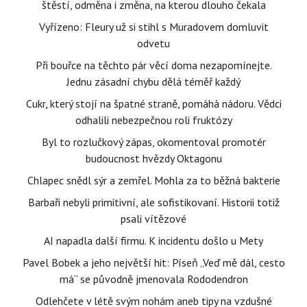
štěstí, odměna i změna, na kterou dlouho čekala
Vyřízeno: Fleury už si stihl s Muradovem domluvit
odvetu
Při bouřce na těchto pár věcí doma nezapomínejte.
Jednu zásadní chybu dělá téměř každý
Cukr, který stojí na špatné straně, pomáhá nádoru. Vědci
odhalili nebezpečnou roli fruktózy
Byl to rozlučkový zápas, okomentoval promotér
budoucnost hvězdy Oktagonu
Chlapec snědl sýr a zemřel. Mohla za to běžná bakterie
Barbaři nebyli primitivní, ale sofistikovaní. Historii totiž
psali vítězové
AI napadla další firmu. K incidentu došlo u Mety
Pavel Bobek a jeho největší hit: Píseň „Veď mě dál, cesto
má“ se původně jmenovala Rododendron
Odlehčete v létě svým nohám aneb tipy na vzdušné