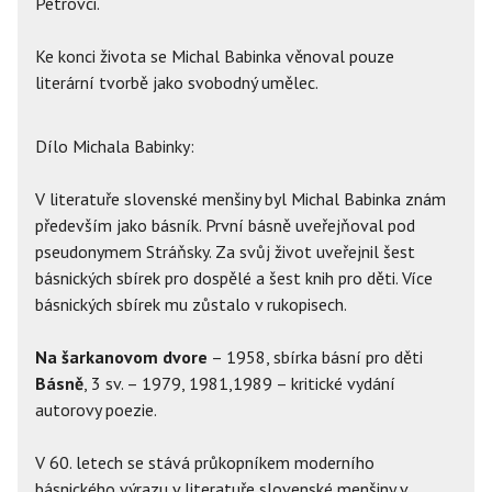
Petrovci.
Ke konci života se Michal Babinka věnoval pouze
literární tvorbě jako svobodný umělec.
Dílo Michala Babinky:
V literatuře slovenské menšiny byl Michal Babinka znám
především jako básník. První básně uveřejňoval pod
pseudonymem Stráňsky. Za svůj život uveřejnil šest
básnických sbírek pro dospělé a šest knih pro děti. Více
básnických sbírek mu zůstalo v rukopisech.
Na šarkanovom dvore
– 1958, sbírka básní pro děti
Básně
, 3 sv. – 1979, 1981,1989 – kritické vydání
autorovy poezie.
V 60. letech se stává průkopníkem moderního
básnického výrazu v literatuře slovenské menšiny v