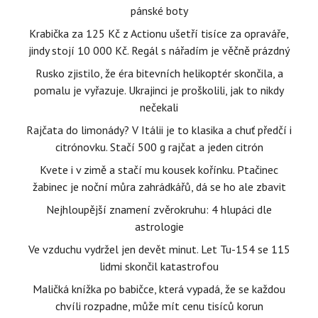
pánské boty
Krabička za 125 Kč z Actionu ušetří tisíce za opraváře,
jindy stojí 10 000 Kč. Regál s nářadím je věčně prázdný
Rusko zjistilo, že éra bitevních helikoptér skončila, a
pomalu je vyřazuje. Ukrajinci je proškolili, jak to nikdy
nečekali
Rajčata do limonády? V Itálii je to klasika a chuť předčí i
citrónovku. Stačí 500 g rajčat a jeden citrón
Kvete i v zimě a stačí mu kousek kořínku. Ptačinec
žabinec je noční můra zahrádkářů, dá se ho ale zbavit
Nejhloupější znamení zvěrokruhu: 4 hlupáci dle
astrologie
Ve vzduchu vydržel jen devět minut. Let Tu-154 se 115
lidmi skončil katastrofou
Maličká knížka po babičce, která vypadá, že se každou
chvíli rozpadne, může mít cenu tisíců korun