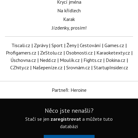
Krycí jména
Na křídlech
Karak
Jízdenky, prosím!
Tiscali.cz
|
Zprávy
|
Sport
|
Ženy
|
Cestování
|
Games.cz
|
Profigamers.cz
|
ZeStolu.cz
|
Osobnosti.cz
|
Karaoketexty.cz
|
Úschovna.cz
|
Nedd.cz
|
Moulík.cz
|
Fights.cz
|
Dokina.cz
|
CZhity.cz
|
Našepeníze.cz
|
Srovnám.cz
|
StartupInsider.cz
Partneři: Heroine
Něco jste nenašli?
Stačí se jen
zaregistrovat
a můžete tuto
databázi