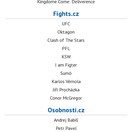
Kingdome Come: Deliverence
Fights.cz
UFC
Oktagon
Clash of The Stars
PFL
KSW
I am Figter
Sumó
Karlos Vémola
Jiří Procházka
Conor McGregor
Osobnosti.cz
Andrej Babiš
Petr Pavel