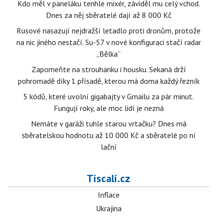
Kdo měl v paneláku tenhle mixér, záviděl mu celý vchod.
Dnes za něj sběratelé dají až 8 000 Kč
Rusové nasazují nejdražší letadlo proti dronům, protože
na nic jiného nestačí. Su-57 v nové konfiguraci stačí radar
„Bělka“
Zapomeňte na strouhanku i housku. Sekaná drží
pohromadě díky 1 přísadě, kterou má doma každý řezník
5 kódů, které uvolní gigabajty v Gmailu za pár minut.
Fungují roky, ale moc lidí je nezná
Nemáte v garáži tuhle starou vrtačku? Dnes má
sběratelskou hodnotu až 10 000 Kč a sběratelé po ní
lační
Tiscali.cz
Inflace
Ukrajina