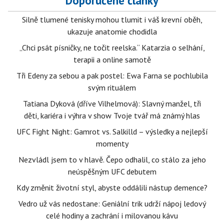
Doporučené články
Silně tlumené tenisky mohou tlumit i váš krevní oběh,
ukazuje anatomie chodidla
„Chci psát písničky, ne točit reelska.“ Katarzia o selhání,
terapii a online samotě
Tři Edeny za sebou a pak postel: Ewa Farna se pochlubila
svým rituálem
Tatiana Dyková (dříve Vilhelmová): Slavný manžel, tři
děti, kariéra i výhra v show Tvoje tvář má známý hlas
UFC Fight Night: Gamrot vs. Salkilld – výsledky a nejlepší
momenty
Nezvládl jsem to v hlavě. Čepo odhalil, co stálo za jeho
neúspěšným UFC debutem
Kdy změnit životní styl, abyste oddálili nástup demence?
Vedro už vás nedostane: Geniální trik udrží nápoj ledový
celé hodiny a zachrání i milovanou kávu