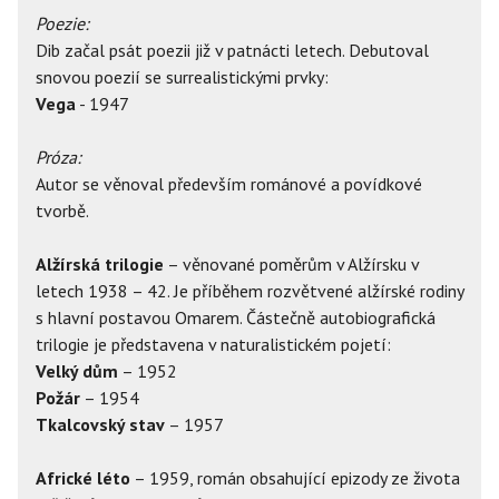
Poezie:
Dib začal psát poezii již v patnácti letech. Debutoval
snovou poezií se surrealistickými prvky:
Vega
- 1947
Próza:
Autor se věnoval především románové a povídkové
tvorbě.
Alžírská trilogie
– věnované poměrům v Alžírsku v
letech 1938 – 42. Je příběhem rozvětvené alžírské rodiny
s hlavní postavou Omarem. Částečně autobiografická
trilogie je představena v naturalistickém pojetí:
Velký dům
– 1952
Požár
– 1954
Tkalcovský stav
– 1957
Africké léto
– 1959, román obsahující epizody ze života