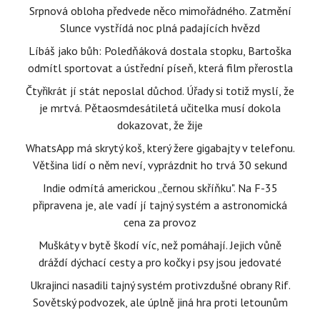
Srpnová obloha předvede něco mimořádného. Zatmění
Slunce vystřídá noc plná padajících hvězd
Líbáš jako bůh: Poledňáková dostala stopku, Bartoška
odmítl sportovat a ústřední píseň, která film přerostla
Čtyřikrát jí stát neposlal důchod. Úřady si totiž myslí, že
je mrtvá. Pětaosmdesátiletá učitelka musí dokola
dokazovat, že žije
WhatsApp má skrytý koš, který žere gigabajty v telefonu.
Většina lidí o něm neví, vyprázdnit ho trvá 30 sekund
Indie odmítá americkou „černou skříňku". Na F-35
připravena je, ale vadí jí tajný systém a astronomická
cena za provoz
Muškáty v bytě škodí víc, než pomáhají. Jejich vůně
dráždí dýchací cesty a pro kočky i psy jsou jedovaté
Ukrajinci nasadili tajný systém protivzdušné obrany Rif.
Sovětský podvozek, ale úplně jiná hra proti letounům