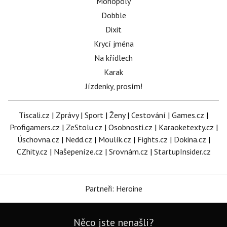
Monopoly
Dobble
Dixit
Krycí jména
Na křídlech
Karak
Jízdenky, prosím!
Tiscali.cz
|
Zprávy
|
Sport
|
Ženy
|
Cestování
|
Games.cz
|
Profigamers.cz
|
ZeStolu.cz
|
Osobnosti.cz
|
Karaoketexty.cz
|
Úschovna.cz
|
Nedd.cz
|
Moulík.cz
|
Fights.cz
|
Dokina.cz
|
CZhity.cz
|
Našepeníze.cz
|
Srovnám.cz
|
StartupInsider.cz
Partneři: Heroine
Něco jste nenašli?