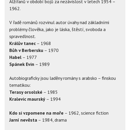
Alžířanů v období bojů za nezávislost v letech 1954 –
1962.
V řadě románů rozvinul autor úvahy nad základními
problémy člověka, jako je láska, štěstí, svoboda a
spravedlnost.
Králův tanec
– 1968
Bůh v Berbersku
– 1970
Habel
– 1977
Spánek Evin
– 1989
Autobiograficky jsou laděny romány s arabsko – finskou
tematikou:
Terasy orsolské
– 1985
Kralevic maurský
– 1994
Kdo si vzpomene na moře
– 1962, science fiction
Jarní nevěsta
– 1984, drama