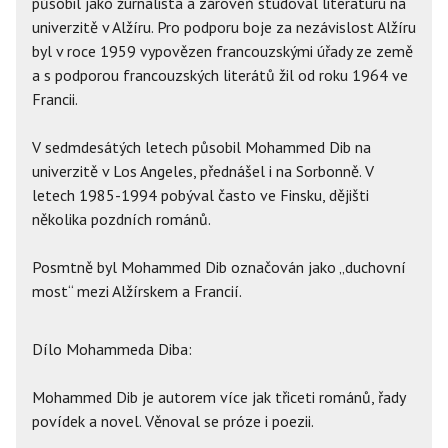
působil jako žurnalista a zároveň studoval literaturu na
univerzitě v Alžíru. Pro podporu boje za nezávislost Alžíru
byl v roce 1959 vypovězen francouzskými úřady ze země
a s podporou francouzských literátů žil od roku 1964 ve
Francii.
V sedmdesátých letech působil Mohammed Dib na
univerzitě v Los Angeles, přednášel i na Sorbonně. V
letech 1985-1994 pobýval často ve Finsku, dějišti
několika pozdních románů.
Posmtně byl Mohammed Dib označován jako „duchovní
most“ mezi Alžírskem a Francií.
Dílo Mohammeda Diba:
Mohammed Dib je autorem více jak třiceti románů, řady
povídek a novel. Věnoval se próze i poezii.