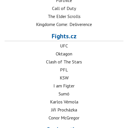
Fortnite
Call of Duty
The Elder Scrolls
Kingdome Come: Deliverence
Fights.cz
UFC
Oktagon
Clash of The Stars
PFL
KSW
I am Figter
Sumó
Karlos Vémola
Jiří Procházka
Conor McGregor