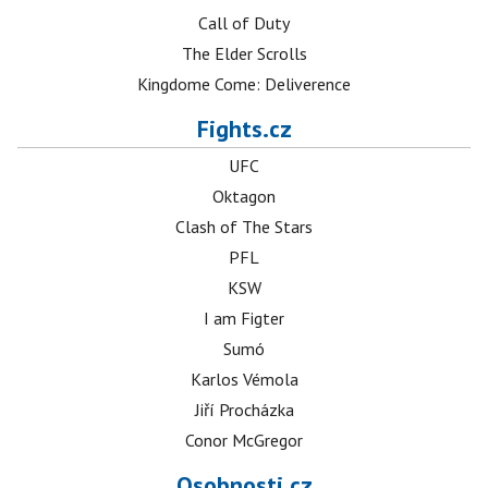
Call of Duty
The Elder Scrolls
Kingdome Come: Deliverence
Fights.cz
UFC
Oktagon
Clash of The Stars
PFL
KSW
I am Figter
Sumó
Karlos Vémola
Jiří Procházka
Conor McGregor
Osobnosti.cz