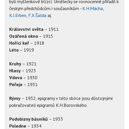
byli myšlenkově blízcí. Umělecky se rovnocenně přiřadil k
českým předchůdcům i současníkům -
K.H.Mácha
,
K.J.Erben
,
F.X.Šalda
aj.
Království světa
– 1911
Ozářená okna
– 1915
Hořící keř
– 1918
Léto
– 1919
Kruhy
– 1921
Hlasy
– 1923
Vdova
– 1930
Peřeje
– 1931
Rýmy
– 1932, epigramy v této sbírce jsou důstojnými
pokračovateli epigramů K.H.Borovského.
Podobizny básníků
– 1933
Poledne
– 1934