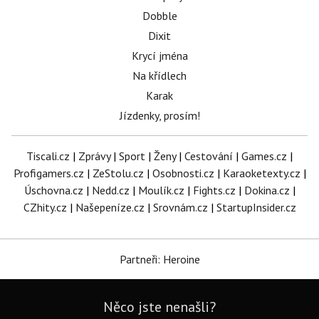
Dobble
Dixit
Krycí jména
Na křídlech
Karak
Jízdenky, prosím!
Tiscali.cz
|
Zprávy
|
Sport
|
Ženy
|
Cestování
|
Games.cz
|
Profigamers.cz
|
ZeStolu.cz
|
Osobnosti.cz
|
Karaoketexty.cz
|
Úschovna.cz
|
Nedd.cz
|
Moulík.cz
|
Fights.cz
|
Dokina.cz
|
CZhity.cz
|
Našepeníze.cz
|
Srovnám.cz
|
StartupInsider.cz
Partneři: Heroine
Něco jste nenašli?