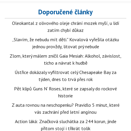
Doporučené články
Oleokantal z olivového oleje chrání mozek myší, u lidí
zatím chybí důkaz
„Slavím, že nebudu mít děti." Kovalová vyřešila otázku
jednou provždy, litovat prý nebude
Zlom, který málem zničil Gaia Mesiah: Alkohol, závislost,
ticho a návrat k hudbě
Ústřice dokázaly vyfiltrovat celý Chesapeake Bay za
týden, dnes to trvá přes rok
Pět klipů Guns N‘ Roses, které se zapsaly do rockové
historie
Z auta rovnou na neschopenku? Pravidlo 5 minut, které
vás zachrání před letní angínou
Action láká: Značková sluchátka za 244 korun, jinde
přitom stojí i třikrát tolik