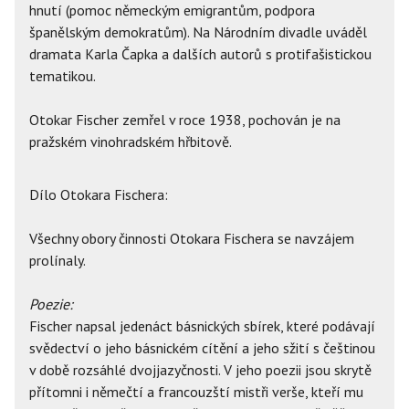
hnutí (pomoc německým emigrantům, podpora
španělským demokratům). Na Národním divadle uváděl
dramata Karla Čapka a dalších autorů s protifašistickou
tematikou.
Otokar Fischer zemřel v roce 1938, pochován je na
pražském vinohradském hřbitově.
Dílo Otokara Fischera:
Všechny obory činnosti Otokara Fischera se navzájem
prolínaly.
Poezie:
Fischer napsal jedenáct básnických sbírek, které podávají
svědectví o jeho básnickém cítění a jeho sžití s češtinou
v době rozsáhlé dvojjazyčnosti. V jeho poezii jsou skrytě
přítomni i němečtí a francouzští mistři verše, kteří mu