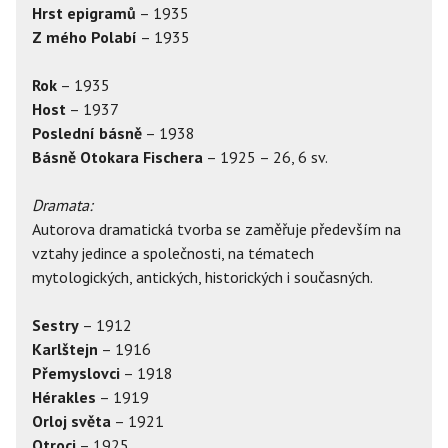
Hrst epigramů
– 1935
Z mého Polabí
– 1935
Rok
– 1935
Host
– 1937
Poslední básně
– 1938
Básně Otokara Fischera
– 1925 – 26, 6 sv.
Dramata:
Autorova dramatická tvorba se zaměřuje především na
vztahy jedince a společnosti, na tématech
mytologických, antických, historických i současných.
Sestry
– 1912
Karlštejn
– 1916
Přemyslovci
– 1918
Hérakles
– 1919
Orloj světa
– 1921
Otroci
– 1925