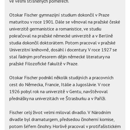
ve velmi stísněných poměrech.
Otokar Fischer gymnazijní studium dokončil v Praze
maturitou v roce 1901. Dále se věnoval na pražské české
univerzitě germanistice a romanistice, ve studiu
pokračoval na pražské německé univerzitě a v Berlíně
studia dokončil doktorátem. Potom pracoval v pražské
Univerzitní knihovně, dosáhl i docentury. V roce 1927 se
stal řádným profesorem dějin německé literatury na
pražské Filozofické fakultě v Praze.
Otokar Fischer podnikl několik studijních a pracovních
cest do Německa, Francie, Itálie a Jugoslávie. V roce
1926 pobyl rok na univerzitě v Gentu, navštěvoval
přednášky na univerzitách ve Štrasburku a v Paříži.
Fischer celý život velmi miloval divadlo. V Národním
divadle byl dramaturgem, předsedou činoherní komise,
potom šéfem činohry. Horlivě pracoval v protifašistickém