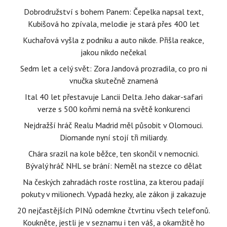
Dobrodružství s bohem Panem: Čepelka napsal text,
Kubišová ho zpívala, melodie je stará přes 400 let
Kuchařová vyšla z podniku a auto nikde. Přišla reakce,
jakou nikdo nečekal
Sedm let a celý svět: Zora Jandová prozradila, co pro ni
vnučka skutečně znamená
Ital 40 let přestavuje Lancii Delta. Jeho dakar-safari
verze s 500 koňmi nemá na světě konkurenci
Nejdražší hráč Realu Madrid měl působit v Olomouci.
Diomande nyní stojí tři miliardy.
Chára srazil na kole běžce, ten skončil v nemocnici.
Bývalý hráč NHL se brání: Neměl na stezce co dělat
Na českých zahradách roste rostlina, za kterou padají
pokuty v milionech. Vypadá hezky, ale zákon ji zakazuje
20 nejčastějších PINů odemkne čtvrtinu všech telefonů.
Koukněte, jestli je v seznamu i ten váš, a okamžitě ho