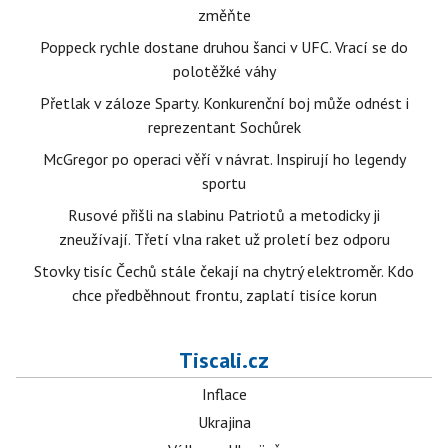
změňte
Poppeck rychle dostane druhou šanci v UFC. Vrací se do
polotěžké váhy
Přetlak v záloze Sparty. Konkurenční boj může odnést i
reprezentant Sochůrek
McGregor po operaci věří v návrat. Inspirují ho legendy
sportu
Rusové přišli na slabinu Patriotů a metodicky ji
zneužívají. Třetí vlna raket už proletí bez odporu
Stovky tisíc Čechů stále čekají na chytrý elektroměr. Kdo
chce předběhnout frontu, zaplatí tisíce korun
Tiscali.cz
Inflace
Ukrajina