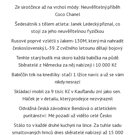
Ze sirotčince až na vrchol módy: Neuvěřitelný příběh
Coco Chanel
Šedesátník s tělem atleta: Janek Ledecký přiznal, co
stojí za jeho neuvěřitelnou fyzičkou
Rusové poprvé vzlétli s Jakem-130M, který má nahradit
československý L-39. Z cvičného letounu dělají bojový
Tenhle starý budík má skoro každá babička na půdě.
Sběratelé z Německa za něj nabízejí i 10 000 Kč
Babiččin trik na knedlíky: stačí 1 lžíce navíc a už se vám
nikdy nesrazí
Skládací mobil za 9 tisíc Kč v Kauflandu zní jako sen.
Háček je v detailu, který prodejce nezvýraznil
Odvážná česká závodnice Bendová o atletickém
puritánství: Mé pozadí už vidělo celé Česko
Stálo to v každé druhé kuchyni na lince. Za tuhle sadu
smaltovaných hrnců dnes sběratelé nabízejí až 15 000