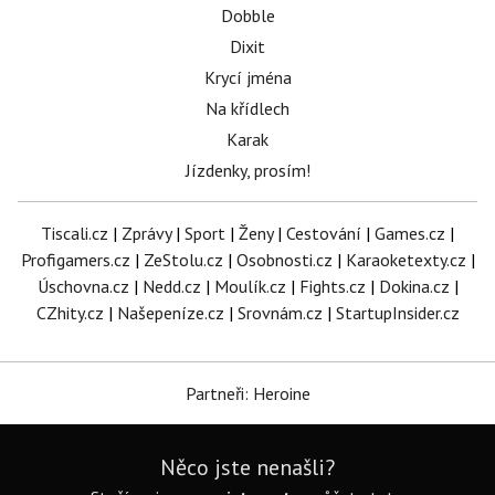
Dobble
Dixit
Krycí jména
Na křídlech
Karak
Jízdenky, prosím!
Tiscali.cz
|
Zprávy
|
Sport
|
Ženy
|
Cestování
|
Games.cz
|
Profigamers.cz
|
ZeStolu.cz
|
Osobnosti.cz
|
Karaoketexty.cz
|
Úschovna.cz
|
Nedd.cz
|
Moulík.cz
|
Fights.cz
|
Dokina.cz
|
CZhity.cz
|
Našepeníze.cz
|
Srovnám.cz
|
StartupInsider.cz
Partneři: Heroine
Něco jste nenašli?