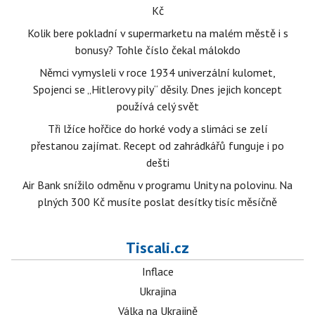
Kč
Kolik bere pokladní v supermarketu na malém městě i s
bonusy? Tohle číslo čekal málokdo
Němci vymysleli v roce 1934 univerzální kulomet,
Spojenci se „Hitlerovy pily“ děsily. Dnes jejich koncept
používá celý svět
Tři lžíce hořčice do horké vody a slimáci se zelí
přestanou zajímat. Recept od zahrádkářů funguje i po
dešti
Air Bank snížilo odměnu v programu Unity na polovinu. Na
plných 300 Kč musíte poslat desítky tisíc měsíčně
Tiscali.cz
Inflace
Ukrajina
Válka na Ukrajině