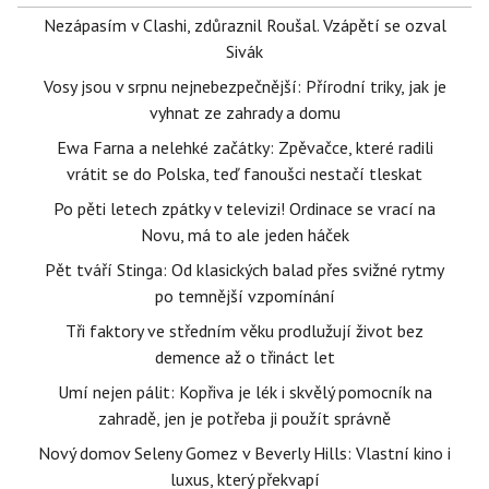
Nezápasím v Clashi, zdůraznil Roušal. Vzápětí se ozval
Sivák
Vosy jsou v srpnu nejnebezpečnější: Přírodní triky, jak je
vyhnat ze zahrady a domu
Ewa Farna a nelehké začátky: Zpěvačce, které radili
vrátit se do Polska, teď fanoušci nestačí tleskat
Po pěti letech zpátky v televizi! Ordinace se vrací na
Novu, má to ale jeden háček
Pět tváří Stinga: Od klasických balad přes svižné rytmy
po temnější vzpomínání
Tři faktory ve středním věku prodlužují život bez
demence až o třináct let
Umí nejen pálit: Kopřiva je lék i skvělý pomocník na
zahradě, jen je potřeba ji použít správně
Nový domov Seleny Gomez v Beverly Hills: Vlastní kino i
luxus, který překvapí