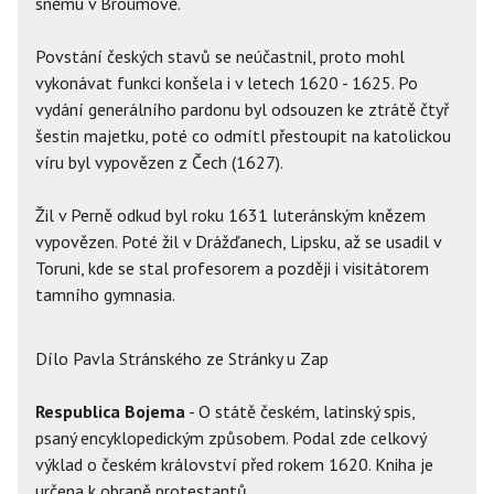
sněmu v Broumově.
Povstání českých stavů se neúčastnil, proto mohl
vykonávat funkci konšela i v letech 1620 - 1625. Po
vydání generálního pardonu byl odsouzen ke ztrátě čtyř
šestin majetku, poté co odmítl přestoupit na katolickou
víru byl vypovězen z Čech (1627).
Žil v Perně odkud byl roku 1631 luteránským knězem
vypovězen. Poté žil v Drážďanech, Lipsku, až se usadil v
Toruni, kde se stal profesorem a později i visitátorem
tamního gymnasia.
Dílo Pavla Stránského ze Stránky u Zap
Respublica Bojema
- O státě českém, latinský spis,
psaný encyklopedickým způsobem. Podal zde celkový
výklad o českém království před rokem 1620. Kniha je
určena k obraně protestantů.