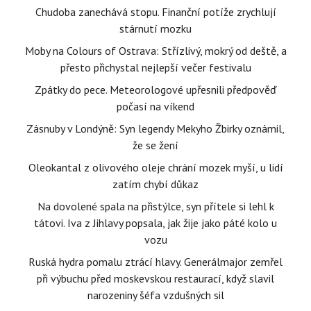
Chudoba zanechává stopu. Finanční potíže zrychlují
stárnutí mozku
Moby na Colours of Ostrava: Střízlivý, mokrý od deště, a
přesto přichystal nejlepší večer festivalu
Zpátky do pece. Meteorologové upřesnili předpověď
počasí na víkend
Zásnuby v Londýně: Syn legendy Mekyho Žbirky oznámil,
že se žení
Oleokantal z olivového oleje chrání mozek myší, u lidí
zatím chybí důkaz
Na dovolené spala na přistýlce, syn přítele si lehl k
tátovi. Iva z Jihlavy popsala, jak žije jako páté kolo u
vozu
Ruská hydra pomalu ztrácí hlavy. Generálmajor zemřel
při výbuchu před moskevskou restaurací, když slavil
narozeniny šéfa vzdušných sil