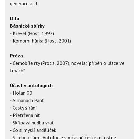
generace atd.
Dílo
Básnické sbírky
- Krevel (Host, 1997)
- Komorní hůrka (Host, 2001)
Próza
- Černobílé rty (Protis, 2007), novela; "příběh o lásce ve
tmách"
Účast v antologiích
- Holan 90
- Almanach Pant
- Cesty šírání
- Přetržená nit
- Skřípavá hudba vrat
- Co si myslí andělíček
- S Tebou sám - Antologie současné české milostné