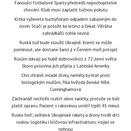
Fanoušci fotbalové Sparty předvedli nepochopitelné
chování. Klub musí zaplatit tučnou pokutu
Krtka vyženete kuchyňským odpadem zabaleným do
novin. Stačí je položit ke krtinci a čekat. Většina
zahrádkářů tohle nezná
Ruská loď bude sloužit Ukrajině. Kreml se může
pominout, ale dostane šanci ji v Černém moři potopit
Rusům dávají po hubě dobrovolníci z 72 zemí světa.
Skoro polovina jich přijela z Latinské Ameriky
Chci chránit mladé dívky, neměly by hrát proti
biologickým mužům, říká hvězda ženské NBA
Cunninghamová
Záchranáři nechtěli rozbít okno sanitky, protože se báli
platit opravu. Pacient s rakovinou uvnitř trpěl 45 minut
Rusko hoří, selhává. Ukrajinské rakety a drony tvrdě drtí
ruskou logistiku i klíčovou infrastrukturu, vojáci se
nehnou