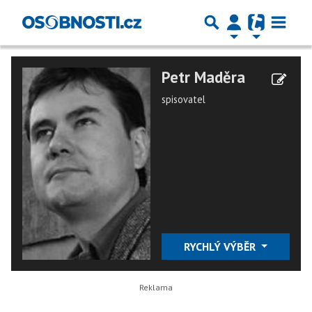
Petr Maděra
spisovatel
RYCHLÝ VÝBĚR