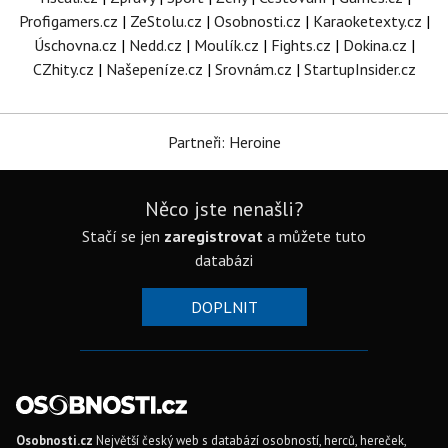
Profigamers.cz
|
ZeStolu.cz
|
Osobnosti.cz
|
Karaoketexty.cz
|
Úschovna.cz
|
Nedd.cz
|
Moulík.cz
|
Fights.cz
|
Dokina.cz
|
CZhity.cz
|
Našepeníze.cz
|
Srovnám.cz
|
StartupInsider.cz
Partneři: Heroine
Něco jste nenašli?
Stačí se jen
zaregistrovat
a můžete tuto
databázi
DOPLNIT
Osobnosti.cz
Největší český web s databází osobností, herců, hereček,