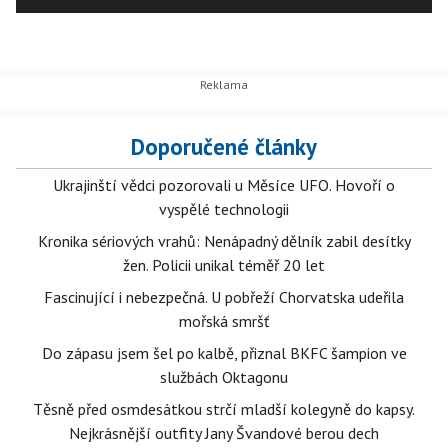
Doporučené články
Ukrajinští vědci pozorovali u Měsíce UFO. Hovoří o
vyspělé technologii
Kronika sériových vrahů: Nenápadný dělník zabil desítky
žen. Policii unikal téměř 20 let
Fascinující i nebezpečná. U pobřeží Chorvatska udeřila
mořská smršť
Do zápasu jsem šel po kalbě, přiznal BKFC šampion ve
službách Oktagonu
Těsně před osmdesátkou strčí mladší kolegyně do kapsy.
Nejkrásnější outfity Jany Švandové berou dech