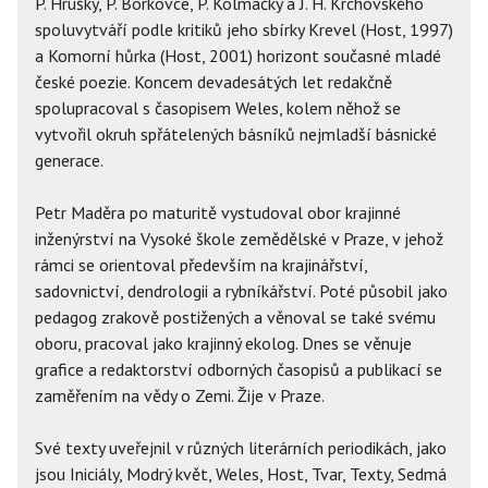
P. Hrušky, P. Borkovce, P. Kolmačky a J. H. Krchovského
spoluvytváří podle kritiků jeho sbírky Krevel (Host, 1997)
a Komorní hůrka (Host, 2001) horizont současné mladé
české poezie. Koncem devadesátých let redakčně
spolupracoval s časopisem Weles, kolem něhož se
vytvořil okruh spřátelených básníků nejmladší básnické
generace.
Petr Maděra po maturitě vystudoval obor krajinné
inženýrství na Vysoké škole zemědělské v Praze, v jehož
rámci se orientoval především na krajinářství,
sadovnictví, dendrologii a rybníkářství. Poté působil jako
pedagog zrakově postižených a věnoval se také svému
oboru, pracoval jako krajinný ekolog. Dnes se věnuje
grafice a redaktorství odborných časopisů a publikací se
zaměřením na vědy o Zemi. Žije v Praze.
Své texty uveřejnil v různých literárních periodikách, jako
jsou Iniciály, Modrý květ, Weles, Host, Tvar, Texty, Sedmá