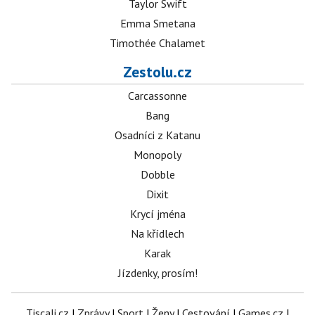
Taylor Swift
Emma Smetana
Timothée Chalamet
Zestolu.cz
Carcassonne
Bang
Osadníci z Katanu
Monopoly
Dobble
Dixit
Krycí jména
Na křídlech
Karak
Jízdenky, prosím!
Tiscali.cz
|
Zprávy
|
Sport
|
Ženy
|
Cestování
|
Games.cz
|