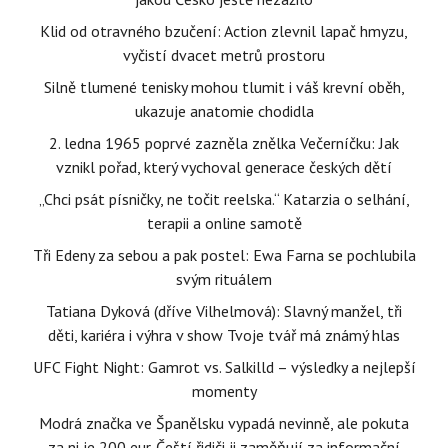
Klid od otravného bzučení: Action zlevnil lapač hmyzu,
vyčistí dvacet metrů prostoru
Silně tlumené tenisky mohou tlumit i váš krevní oběh,
ukazuje anatomie chodidla
2. ledna 1965 poprvé zazněla znělka Večerníčku: Jak
vznikl pořad, který vychoval generace českých dětí
„Chci psát písničky, ne točit reelska.“ Katarzia o selhání,
terapii a online samotě
Tři Edeny za sebou a pak postel: Ewa Farna se pochlubila
svým rituálem
Tatiana Dyková (dříve Vilhelmová): Slavný manžel, tři
děti, kariéra i výhra v show Tvoje tvář má známý hlas
UFC Fight Night: Gamrot vs. Salkilld – výsledky a nejlepší
momenty
Modrá značka ve Španělsku vypadá nevinně, ale pokuta
za ni je 200 eur. Čeští řidiči ji zaměňují za informační