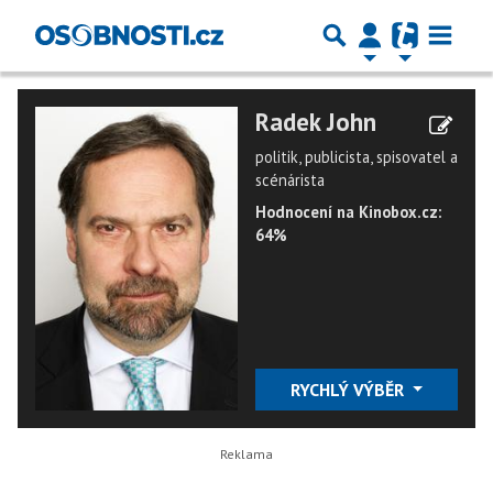
Radek John
politik, publicista, spisovatel a
scénárista
Hodnocení na Kinobox.cz:
64%
RYCHLÝ VÝBĚR