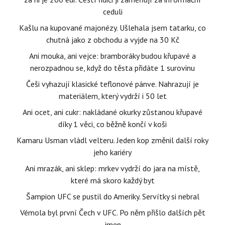
ceduli
Kašlu na kupované majonézy. Ušlehala jsem tatarku, co
chutná jako z obchodu a vyjde na 30 Kč
Ani mouka, ani vejce: bramboráky budou křupavé a
nerozpadnou se, když do těsta přidáte 1 surovinu
Češi vyhazují klasické teflonové pánve. Nahrazují je
materiálem, který vydrží i 50 let
Ani ocet, ani cukr: nakládané okurky zůstanou křupavé
díky 1 věci, co běžně končí v koši
Kamaru Usman vládl velteru. Jeden kop změnil další roky
jeho kariéry
Ani mrazák, ani sklep: mrkev vydrží do jara na místě,
které má skoro každý byt
Šampion UFC se pustil do Ameriky. Servítky si nebral
Vémola byl první Čech v UFC. Po něm přišlo dalších pět
jmen