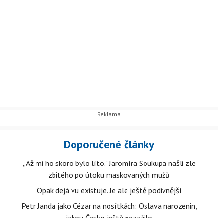
Doporučené články
„Až mi ho skoro bylo líto." Jaromíra Soukupa našli zle
zbitého po útoku maskovaných mužů
Opak dejá vu existuje. Je ale ještě podivnější
Petr Janda jako Cézar na nosítkách: Oslava narozenin,
jakou Česko ještě nezažilo