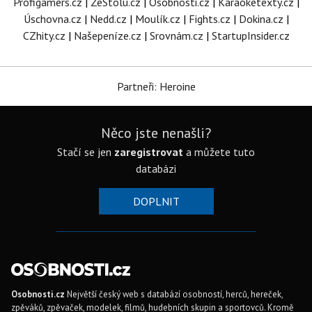
Profigamers.cz
|
ZeStolu.cz
|
Osobnosti.cz
|
Karaoketexty.cz
|
Úschovna.cz
|
Nedd.cz
|
Moulík.cz
|
Fights.cz
|
Dokina.cz
|
CZhity.cz
|
Našepeníze.cz
|
Srovnám.cz
|
StartupInsider.cz
Partneři: Heroine
Něco jste nenašli?
Stačí se jen
zaregistrovat
a můžete tuto
databázi
DOPLNIT
Osobnosti.cz
Největší český web s databází osobností, herců, hereček,
zpěváků, zpěvaček, modelek, filmů, hudebních skupin a sportovců. Kromě