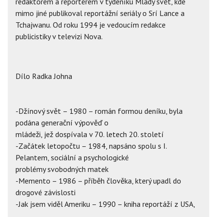
redaktorem a reportérem v týdeníku Mladý svět, kde
mimo jiné publikoval reportážní seriály o Srí Lance a
Tchajwanu. Od roku 1994 je vedoucím redakce
publicistiky v televizi Nova.
Dílo Radka Johna
-Džínový svět – 1980 – román formou deníku, byla
podána generační výpověď o
mládeži, jež dospívala v 70. letech 20. století
-Začátek letopočtu – 1984, napsáno spolu s I.
Pelantem, sociální a psychologické
problémy svobodných matek
-Memento – 1986 – příběh člověka, který upadl do
drogové závislosti
-Jak jsem viděl Ameriku – 1990 – kniha reportáží z USA,