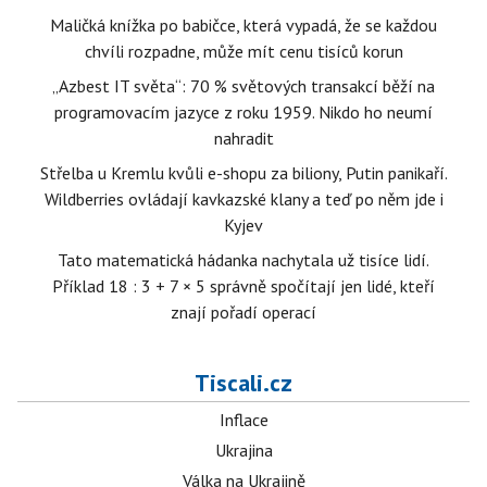
Maličká knížka po babičce, která vypadá, že se každou
chvíli rozpadne, může mít cenu tisíců korun
„Azbest IT světa“: 70 % světových transakcí běží na
programovacím jazyce z roku 1959. Nikdo ho neumí
nahradit
Střelba u Kremlu kvůli e-shopu za biliony, Putin panikaří.
Wildberries ovládají kavkazské klany a teď po něm jde i
Kyjev
Tato matematická hádanka nachytala už tisíce lidí.
Příklad 18 : 3 + 7 × 5 správně spočítají jen lidé, kteří
znají pořadí operací
Tiscali.cz
Inflace
Ukrajina
Válka na Ukrajině