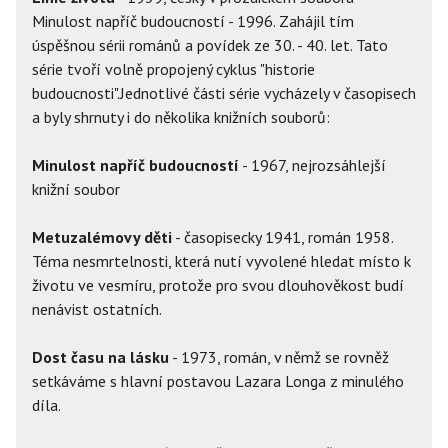
Minulost napříč budoucností - 1996. Zahájil tím
úspěšnou sérii románů a povídek ze 30. - 40. let. Tato
série tvoří volně propojený cyklus "historie
budoucnosti".Jednotlivé části série vycházely v časopisech
a byly shrnuty i do několika knižních souborů:
Minulost napříč budoucností
- 1967, nejrozsáhlejší
knižní soubor
Metuzalémovy děti
- časopisecky 1941, román 1958.
Téma nesmrtelnosti, která nutí vyvolené hledat místo k
životu ve vesmíru, protože pro svou dlouhověkost budí
nenávist ostatních.
Dost času na lásku
- 1973, román, v němž se rovněž
setkáváme s hlavní postavou Lazara Longa z minulého
díla.