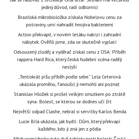
jediný důvod, radí odborníci
Brazilská mikrobioložka získala Nobelovu cenu za
potraviny, umí nahradit hnojiva bakteriemi
Action překvapil, v novém letáku nabízí i zahradní
nábytek. Ověřili jsme, zda se skutečně vyplatí
Odsouzený zloděj a vyděrač získal cenu z OSA: Příběh
rappera Hard Rica, který česká hudební scéna raději
neslyší
„Tentokrát píšu příběh podle sebe." Lela Ceterová
ukázala proměnu, fanoušci ji nemohli ani poznat
Stanislav Hložek si prošel velkým smutkem po ztrátě
syna: Bolest, se kterou se dodnes učí žít
Největší odpad Clashe, nebral si servítky Karlos Benda
Lucie Bílá ukázala, jak bydlí: Dům, který překvapí
každého, kdo ji zná jen z pódia
Nikdy nemíchejte tyto dvě tablety proti bolesti. Častá