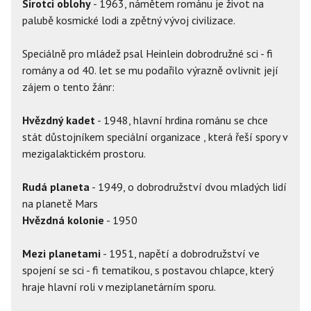
Sirotci oblohy
- 1963, námětem románu je život na
palubě kosmické lodi a zpětný vývoj civilizace.
Speciálně pro mládež psal Heinlein dobrodružné sci - fi
romány a od 40. let se mu podařilo výrazně ovlivnit její
zájem o tento žánr:
Hvězdný kadet
- 1948, hlavní hrdina románu se chce
stát důstojníkem speciální organizace , která řeší spory v
mezigalaktickém prostoru.
Rudá planeta
- 1949, o dobrodružství dvou mladých lidí
na planetě Mars
Hvězdná kolonie
- 1950
Mezi planetami
- 1951, napětí a dobrodružství ve
spojení se sci - fi tematikou, s postavou chlapce, který
hraje hlavní roli v meziplanetárním sporu.