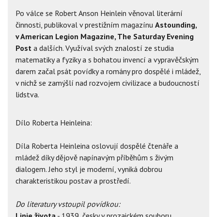
Po válce se Robert Anson Heinlein věnoval literární
činnosti, publikoval v prestižním magazínu
Astounding,
v American Legion Magazine, The Saturday Evening
Post
a dalších. Využíval svých znalostí ze studia
matematiky a fyziky a s bohatou invencí a vypravěčským
darem začal psát povídky a romány pro dospělé i mládež,
v nichž se zamýšlí nad rozvojem civilizace a budoucností
lidstva.
Dílo Roberta Heinleina:
Díla Roberta Heinleina oslovují dospělé čtenáře a
mládež díky dějově napínavým příběhům s živým
dialogem. Jeho styl je moderní, vyniká dobrou
charakteristikou postav a prostředí.
Do literatury vstoupil povídkou:
Linie života
- 1939, česky v prozaickém souboru