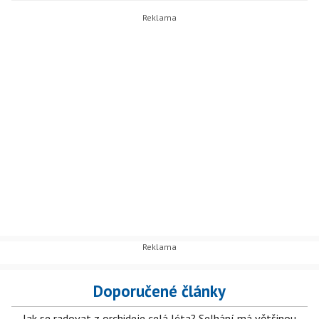
Doporučené články
Jak se radovat z orchideje celá léta? Selhání má většinou