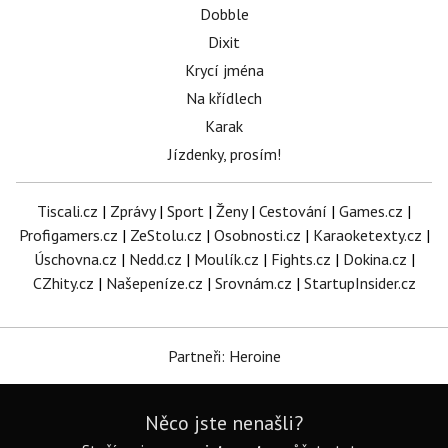
Dobble
Dixit
Krycí jména
Na křídlech
Karak
Jízdenky, prosím!
Tiscali.cz
|
Zprávy
|
Sport
|
Ženy
|
Cestování
|
Games.cz
|
Profigamers.cz
|
ZeStolu.cz
|
Osobnosti.cz
|
Karaoketexty.cz
|
Úschovna.cz
|
Nedd.cz
|
Moulík.cz
|
Fights.cz
|
Dokina.cz
|
CZhity.cz
|
Našepeníze.cz
|
Srovnám.cz
|
StartupInsider.cz
Partneři: Heroine
Něco jste nenašli?