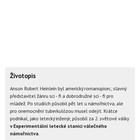
Životopis
Anson Robert Heinlein byl americký romanopisec, slavný
představitel žánru sci - fi a dobrodružné sci - fi pro
mládež. Po studiích působil pět let u námořnictva, ale
pro onemocnění tuberkulózou musel odejít. Krátce
podnikal, jako letecký inženýr, působil za 2. světové války
v Experimentální letecké stanici válečného
námořnictva
.