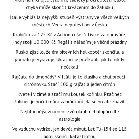
chyba může skončit krvácením do žaludku
Itálie vyhlásila nejvyšší stupeň výstrahy ve všech velkých
městech. Vedra nepoleví ani v Česku
Krabička za 125 Kč z Actionu ušetří tisíce za opraváře,
jindy stojí 10 000 Kč. Regál s nářadím je věčně prázdný
Rusko zjistilo, že éra bitevních helikoptér skončila, a
pomalu je vyřazuje. Ukrajinci je proškolili, jak to nikdy
nečekali
Rajčata do limonády? V Itálii je to klasika a chuť předčí i
citrónovku. Stačí 500 g rajčat a jeden citrón
Kvete i v zimě a stačí mu kousek kořínku. Ptačinec
žabinec je noční můra zahrádkářů, dá se ho ale zbavit
Nejhloupější znamení zvěrokruhu: 4 hlupáci dle
astrologie
Ve vzduchu vydržel jen devět minut. Let Tu-154 se 115
lidmi skončil katastrofou