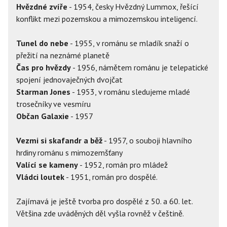
Hvězdné zvíře
- 1954, česky Hvězdný Lummox, řešící
konflikt mezi pozemskou a mimozemskou inteligencí.
Tunel do nebe
- 1955, v románu se mladík snaží o
přežití na neznámé planetě
Čas pro hvězdy
- 1956, námětem románu je telepatické
spojení jednovaječných dvojčat
Starman Jones
- 1953, v románu sledujeme mladé
trosečníky ve vesmíru
Občan Galaxie
- 1957
Vezmi si skafandr a běž
- 1957, o souboji hlavního
hrdiny románu s mimozemšťany
Valící se kameny
- 1952, román pro mládež
Vládci loutek
- 1951, román pro dospělé.
Zajímavá je ještě tvorba pro dospělé z 50. a 60. let.
Většina zde uváděných děl vyšla rovněž v češtině.