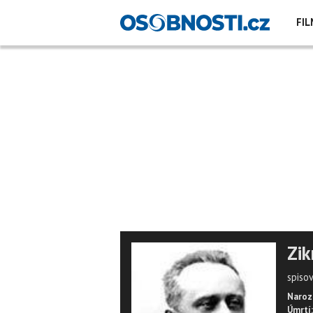
FIL
Zi
spisov
Naroz
Úmrtí: