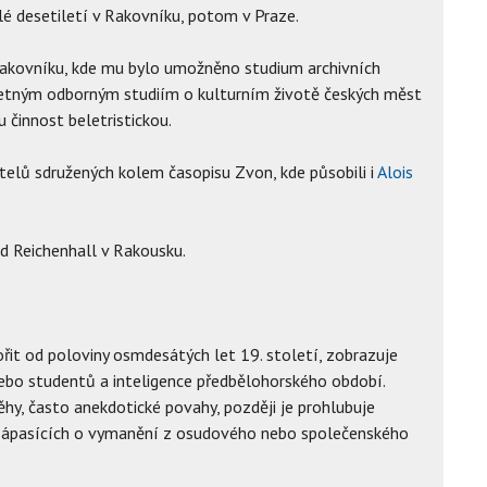
elé desetiletí v Rakovníku, potom v Praze.
akovníku, kde mu bylo umožněno studium archivních
k četným odborným studiím o kulturním životě českých měst
u činnost beletristickou.
telů sdružených kolem časopisu Zvon, kde působili i
Alois
d Reichenhall v Rakousku.
ořit od poloviny osmdesátých let 19. století, zobrazuje
nebo studentů a inteligence předbělohorského období.
ěhy, často anekdotické povahy, později je prohlubuje
ů zápasících o vymanění z osudového nebo společenského