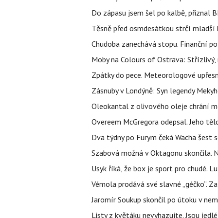
Do zápasu jsem šel po kalbě, přiznal
Těsně před osmdesátkou strčí mladší k
Chudoba zanechává stopu. Finanční pot
Moby na Colours of Ostrava: Střízlivý, 
Zpátky do pece. Meteorologové upřesn
Zásnuby v Londýně: Syn legendy Mekyho
Oleokantal z olivového oleje chrání m
Overeem McGregora odepsal. Jeho tělo 
Dva týdny po Furym čeká Wacha šest so
Szabová možná v Oktagonu skončila. No
Usyk říká, že box je sport pro chudé. L
Vémola prodává své slavné „géčko“. Z
Jaromír Soukup skončil po útoku v nemo
Listy z květáku nevyhazujte. Jsou jedlé