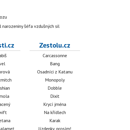
vozu
l narozeniny šéfa vzdušných sil
ti.cz
Zestolu.cz
abiš
Carcassonne
vel
Bang
orová
Osadníci z Katanu
mitch
Monopoly
shian
Dobble
émola
Dixit
acený
Krycí jména
wift
Na křídlech
etana
Karak
halamet
Jízdenky, prosím!