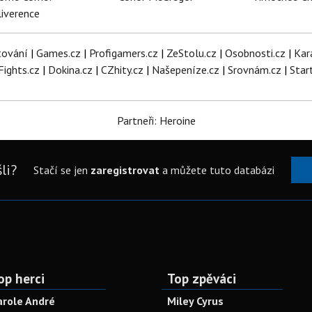
iverence
tování
|
Games.cz
|
Profigamers.cz
|
ZeStolu.cz
|
Osobnosti.cz
|
Kar
Fights.cz
|
Dokina.cz
|
CZhity.cz
|
Našepeníze.cz
|
Srovnám.cz
|
Star
Partneři: Heroine
li?
Stačí se jen
zaregistrovat
a můžete tuto databázi
op herci
Top zpěváci
arole André
Miley Cyrus