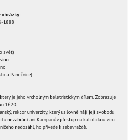
y
obrázky:
86-1888
o svět)
váno
áno
lo a Panečnice)
který je jeho vrcholným beletristickým dílem. Zobrazuje
ku 1620.
ký, rektor univerzity, který usilovně hájí její svobodu
erzitu nezabrání ani Kampanův přestup na katolickou víru.
 ničeho nedosáhl, ho přivede k sebevraždě.