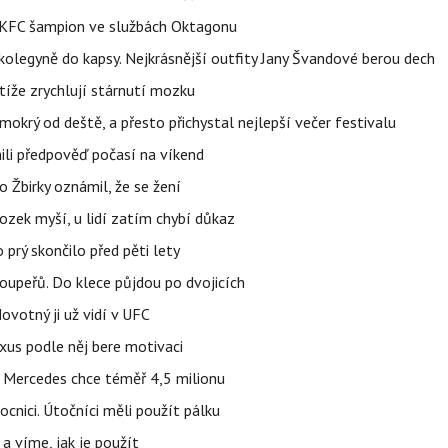
 BKFC šampion ve službách Oktagonu
olegyně do kapsy. Nejkrásnější outfity Jany Švandové berou dech
íže zrychlují stárnutí mozku
mokrý od deště, a přesto přichystal nejlepší večer festivalu
ili předpověď počasí na víkend
 Žbirky oznámil, že se žení
ozek myší, u lidí zatím chybí důkaz
prý skončilo před pěti lety
upeřů. Do klece půjdou po dvojicích
votný ji už vidí v UFC
uxus podle něj bere motivaci
a Mercedes chce téměř 4,5 milionu
cnici. Útočníci měli použít pálku
 a víme, jak je použít